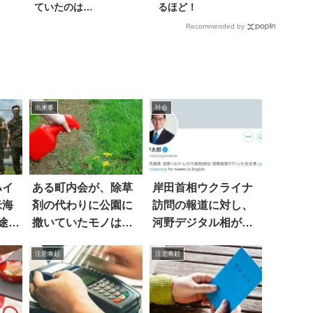
ていたのは…
るほど！
Recommended by
出来事
社会
ハイ
ある町内会が、除草
岸田首相ウクライナ
米海
剤の代わりに公園に
訪問の報道に対し、
途中
撒いていたモノは…
河野デジタル相がド
は…
え
正論
注意喚起
注意喚起