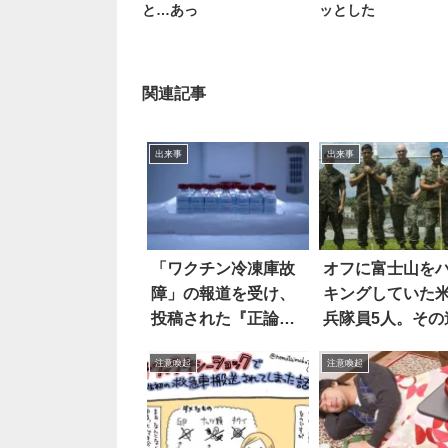
と…あっ
ッとした
関連記事
出来事
出来事
「ワクチン冷凍庫故
オフに富士山を
障」の報道を受け、
キングしていた
投稿された『正論』
兵隊員5人。その
にハッとした！
で、なんと彼ら
注意喚起
注意喚起