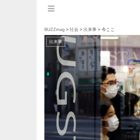
BUZZmag
>
社会
>
出来事
> 今ここ
出来事