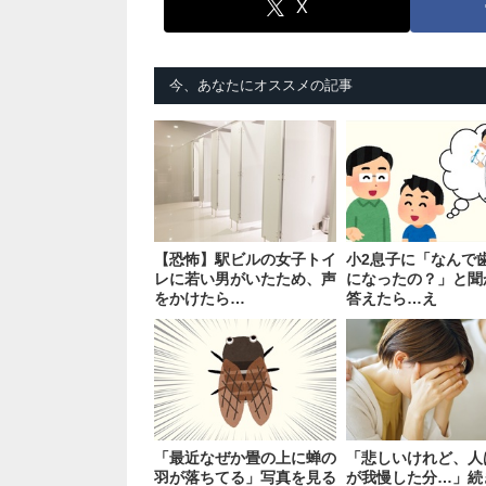
X
今、あなたにオススメの記事
【恐怖】駅ビルの女子トイ
小2息子に「なんで
レに若い男がいたため、声
になったの？」と聞
をかけたら…
答えたら…え
「最近なぜか畳の上に蝉の
「悲しいけれど、人
羽が落ちてる」写真を見る
が我慢した分…」続