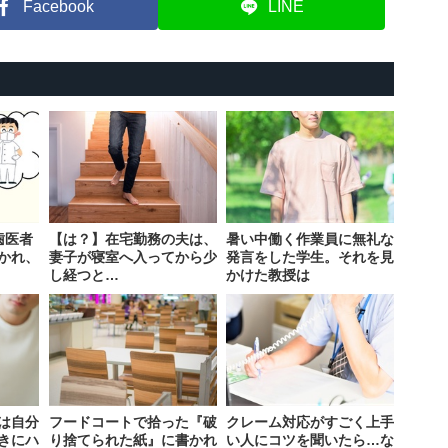
Facebook
LINE
歯医者
【は？】在宅勤務の夫は、
暑い中働く作業員に無礼な
かれ、
妻子が寝室へ入ってから少
発言をした学生。それを見
し経つと…
かけた教授は
は自分
フードコートで拾った『破
クレーム対応がすごく上手
きにハ
り捨てられた紙』に書かれ
い人にコツを聞いたら…な