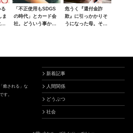
いる
「不正使用もSDGS
危うく『還付金詐
しま
の時代」とカード会
欺』に引っかかりそ
は…
社。どういう事かと
うになった母。その
いうと
手口は
新着記事
」「癒される」な
人間関係
です。
どうぶつ
社会