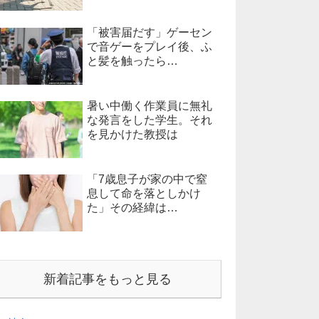
「被害届だす」ゲーセン
で音ゲーをプレイ後、ふ
と髪を触ったら…
暑い中働く作業員に無礼
な発言をした学生。それ
を見かけた教授は
「7歳息子が家の中で窒
息して命を落としかけ
た」その経緯は…
新着記事をもっと見る