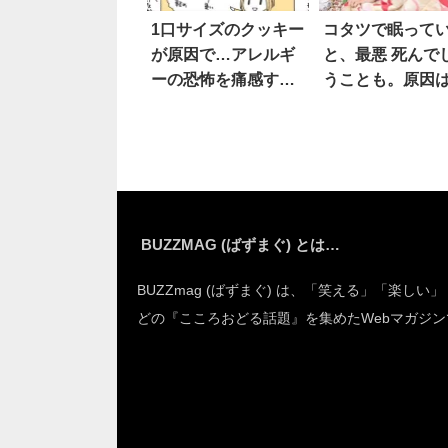
1口サイズのクッキー
コタツで眠って
が原因で…アレルギ
と、最悪 死んで
ーの恐怖を痛感する
うことも。原因
話 4枚
BUZZMAG (ばずまぐ) とは…
BUZZmag (ばずまぐ) は、「笑える」「楽しい
どの『こころおどる話題』を集めたWebマガジン