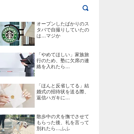
オープンしたばかりのス
タバで自撮りしていたの
は…マジか
「やめてほしい」家族旅
行のため、塾に欠席の連
絡を入れたら…
「ほんと反省してる」結
婚式の招待状を送る際、
返信ハガキに…
散歩中の犬を撫でさせて
もらった後、礼を言って
別れたら…ふふ