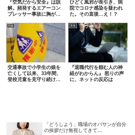
『空気だから安全』は誤
ひどく風邪が長引き、病
解。頻発するエアーコン
院でコロナ感染を疑われ
プレッサー事故に胸が痛
た。その直後…え！？
む
社会
新着
交通事故で小学生の娘を
『退職代行を頼む人の神
亡くして以来、33年間、
経がわからん』 怒りの声
登校児童を見守り続けて
に、ネットの反応は
きた男性が…
「どうしよう」職場のオバサンが自分
の挨拶だけ無視してきて…