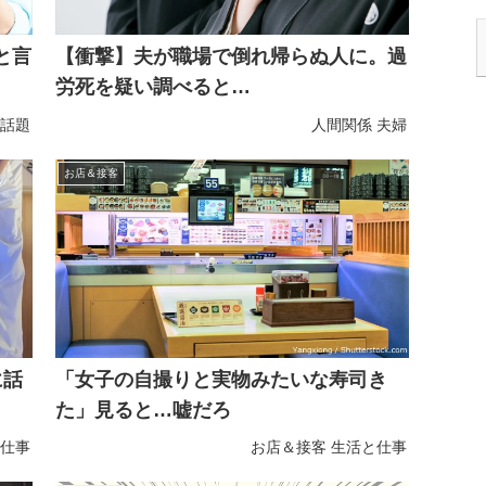
と言
【衝撃】夫が職場で倒れ帰らぬ人に。過
労死を疑い調べると…
話題
人間関係
夫婦
お店＆接客
に話
「女子の自撮りと実物みたいな寿司き
た」見ると…嘘だろ
仕事
お店＆接客
生活と仕事