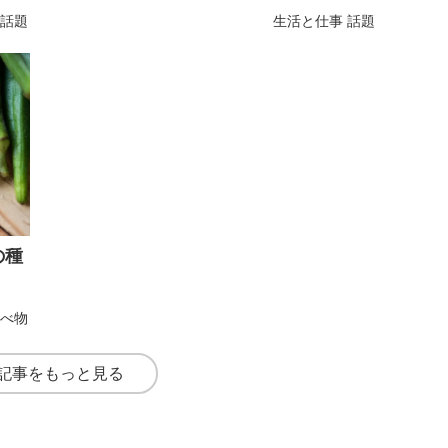
話題
生活と仕事
話題
の種
べ物
記事をもっと見る