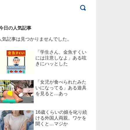
今日の人気記事
人気記事は見つかりませんでした。
「学生さん、金魚すくい
には注意しなよ」ある呟
きにハッとした
「女児が食べられたみた
いになってる」ある遊具
を見ると…あっ
16歳くらいの娘を叱り続
ける外国人両親。ワケを
聞くと…マジか