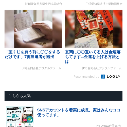
[PR]愛知県共済生活協同組合
[PR]愛知県共済生活協同組合
「宝くじを買う前に〇〇をする
玄関に〇〇置いてる人は金運落
だけです」7億当選者が続出
ちてます…金運を上げる方法と
は
[PR]合同会社デジタルファーム
[PR]合同会社デジタルファーム
Recommended by
こちらも人気
SNSアカウントを着実に成長。実はみんなココ
使ってます。
PR(Dreaw合同会社)