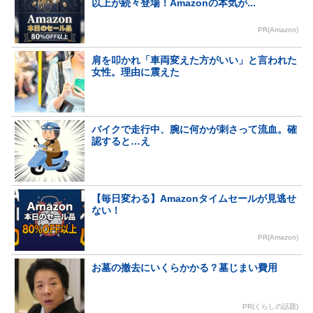
以上が続々登場！Amazonの本気が...
PR(Amazon)
肩を叩かれ「車両変えた方がいい」と言われた
女性。理由に震えた
バイクで走行中、腕に何かが刺さって流血。確
認すると…え
【毎日変わる】Amazonタイムセールが見逃せ
ない！
PR(Amazon)
お墓の撤去にいくらかかる？墓じまい費用
PR(くらしの話題)