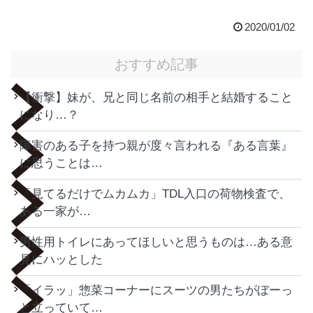
2020/01/02
おすすめ記事
【衝撃】妹が、兄と同じ名前の相手と結婚すること
になり…？
障害のある子を持つ親が度々言われる『ある言葉』
に思うことは…
「見てるだけでムカムカ」TDL入口の荷物検査で、
ある一家が…
男性用トイレにあってほしいと思うものは…ある意
見にハッとした
「イラッ」惣菜コーナーにスーツの男たちがぼーっ
と立っていて…