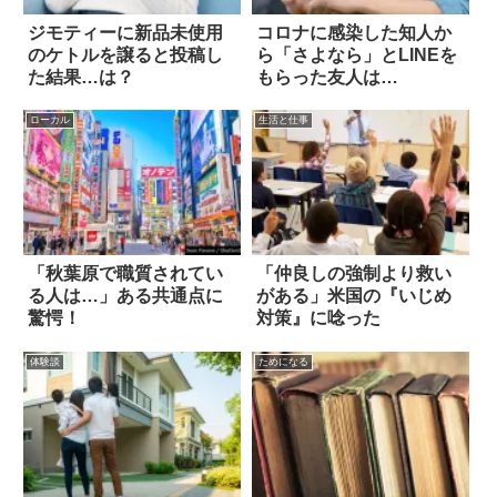
ジモティーに新品未使用
コロナに感染した知人か
のケトルを譲ると投稿し
ら「さよなら」とLINEを
た結果…は？
もらった友人は…
ローカル
生活と仕事
「秋葉原で職質されてい
「仲良しの強制より救い
る人は…」ある共通点に
がある」米国の『いじめ
驚愕！
対策』に唸った
体験談
ためになる