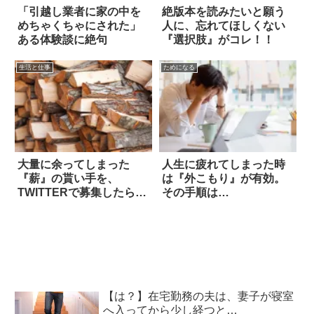
「引越し業者に家の中を
絶版本を読みたいと願う
めちゃくちゃにされた」
人に、忘れてほしくない
ある体験談に絶句
『選択肢』がコレ！！
生活と仕事
ためになる
大量に余ってしまった
人生に疲れてしまった時
『薪』の貰い手を、
は『外こもり』が有効。
TWITTERで募集したら…
その手順は…
マジか！
【は？】在宅勤務の夫は、妻子が寝室
へ入ってから少し経つと…