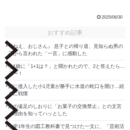
2025/06/30
おすすめ記事
『ねえ、おじさん』 息子との帰り道、見知らぬ男の
子から言われた「一言」に感動した
小1娘に「1+1は？」と聞かれたので、2と答えたら…
えー！
庭に侵入した小1児童が勝手に水道の蛇口を開け…続
きに戦慄
娘の遠足のしおりに「お菓子の交換禁止」との文言
→理由を知ってハッとした
小学1年生の図工教科書で見つけた一文に、「芸術活