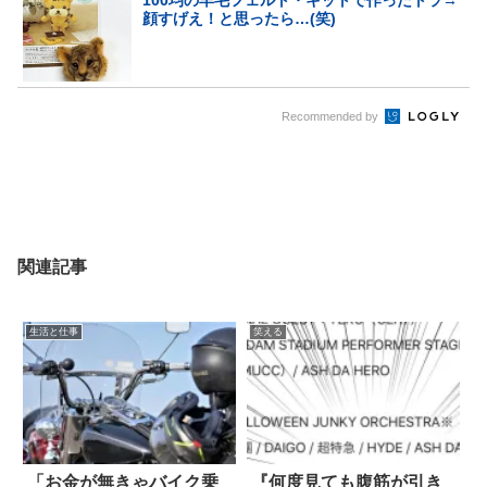
100均の羊毛フェルト・キットで作ったトラ→
顔すげえ！と思ったら…(笑)
Recommended by
関連記事
生活と仕事
笑える
「お金が無きゃバイク乗
『何度見ても腹筋が引き