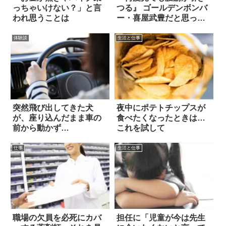
っちゃいけない？」と言
つる』 ゴールデンボンバ
われ思うことは
ー・喜屋武豊だと思った
ら、アレ！？
体験談
生活と仕事
突然飛び出してきた犬
夜中にポテトチップスが
が、座り込んだまま車の
食べたくなったときは…
前から動かず…
これを試して
仕事
生活と仕事
職場の欠員を必死にカバ
担任に「児童が今は先生