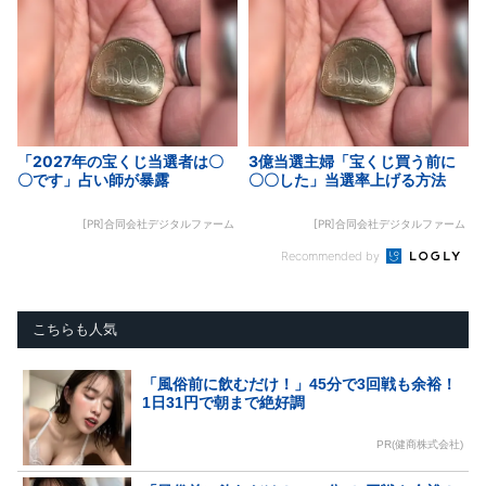
「2027年の宝くじ当選者は〇
3億当選主婦「宝くじ買う前に
〇です」占い師が暴露
〇〇した」当選率上げる方法
[PR]合同会社デジタルファーム
[PR]合同会社デジタルファーム
Recommended by
こちらも人気
「風俗前に飲むだけ！」45分で3回戦も余裕！
1日31円で朝まで絶好調
PR(健商株式会社)