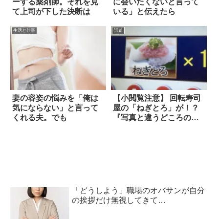
ーする薬剤師。それを見
に会いたくないと言って
て上司が下した決断は
いる」と伝えたら
生活と仕事
話題
妻の容姿の悩みを「俺は
【小閲覧注意】 回転寿司
気にならない」と言って
屋の「ねぎとろ」が！？
くれる夫。でも
『写真と違うどころの騒
ぎじゃない』
「どうしよう」職場のオバサンが自分
の挨拶だけ無視してきて…