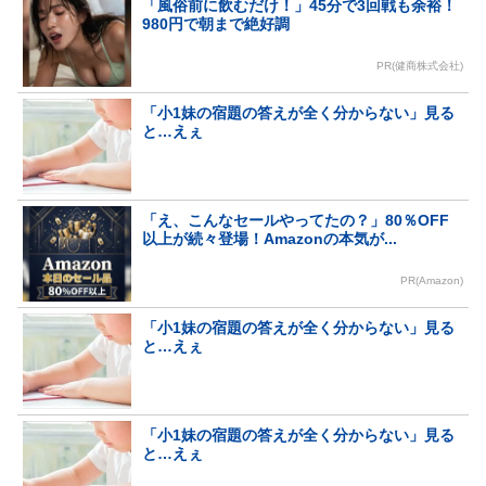
「風俗前に飲むだけ！」45分で3回戦も余裕！
980円で朝まで絶好調
PR(健商株式会社)
「小1妹の宿題の答えが全く分からない」見る
と…えぇ
「え、こんなセールやってたの？」80％OFF
以上が続々登場！Amazonの本気が...
PR(Amazon)
「小1妹の宿題の答えが全く分からない」見る
と…えぇ
「小1妹の宿題の答えが全く分からない」見る
と…えぇ