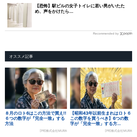
【恐怖】駅ビルの女子トイレに若い男がいたた
め、声をかけたら…
Recommended by
オススメ記事
８月のロト6はこの方法で買え!!
【昭和43年以前生まれはロト６
６つの数字が『完全一致』する
この数字を買うべき】6つの数
方法
字が「完全一致」する方...
[PR]株式会社MURA
[PR]株式会社MURA