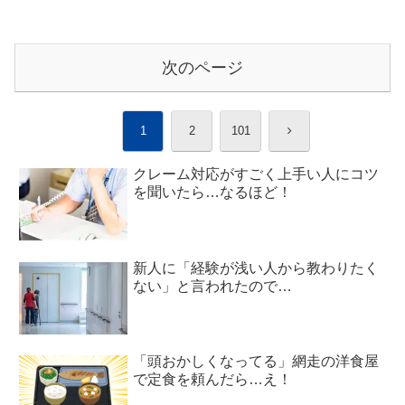
次のページ
次
1
2
101
へ
クレーム対応がすごく上手い人にコツ
を聞いたら…なるほど！
新人に「経験が浅い人から教わりたく
ない」と言われたので…
「頭おかしくなってる」網走の洋食屋
で定食を頼んだら…え！