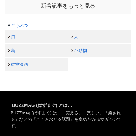
新着記事をもっと見る
どうぶつ
猫
犬
鳥
小動物
動物漫画
BUZZMAG (ばずまぐ) とは…
BUZZmag (ばずまぐ) は、「笑える」「楽しい」「癒され
る」などの『こころおどる話題』を集めたWebマガジンで
す。