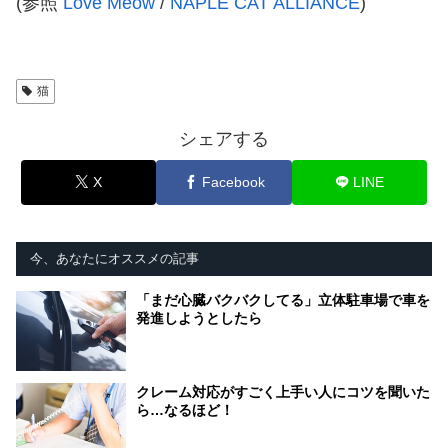
(参照
Love Meow
/
NAPLE CAT ALLIANCE
)
猫
シェアする
X
Facebook
LINE
今、あなたにオススメの記事
「まだ心臓バクバクしてる」立体駐車場で車を
発進しようとしたら
クレーム対応がすごく上手い人にコツを聞いた
ら…なるほど！