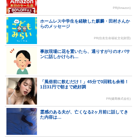
PR(Amazon)
ホームレス中学生を経験した麒麟・田村さんか
らのメッセージ
PR(住友生命福祉文化財団)
事故現場に花を置いたら、通りすがりのオバサ
ンに話しかけられ…
「風俗前に飲むだけ！」45分で3回戦も余裕！
1日31円で朝まで絶好調
PR(健商株式会社)
霊感のある夫が、亡くなる2ヶ月前に話してき
た内容は…