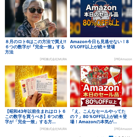
８月のロト6はこの方法で買え!!
Amazon今日も見逃せない！8
６つの数字が『完全一致』する
0%OFF以上が続々登場
方法
[PR]株式会社MURA
[PR]Amazon
【昭和43年以前生まれはロト６
「え、こんなセールやってた
この数字を買うべき】6つの数
の？」80％OFF以上が続々登
字が「完全一致」する方...
場！Amazonの本気が...
[PR]株式会社MURA
[PR]Amazon