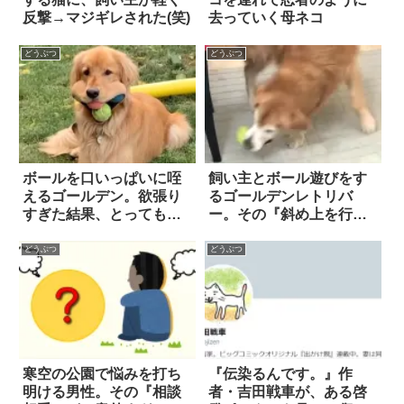
反撃→マジギレされた(笑)
去っていく母ネコ
どうぶつ
どうぶつ
ボールを口いっぱいに咥
飼い主とボール遊びをす
えるゴールデン。欲張り
るゴールデンレトリバ
すぎた結果、とっても変
ー。その『斜め上を行く
な顔になってしま
スゴ技』に…笑ってしま
う…！！
う！
どうぶつ
どうぶつ
寒空の公園で悩みを打ち
『伝染るんです。』作
明ける男性。その『相談
者・吉田戦車が、ある啓