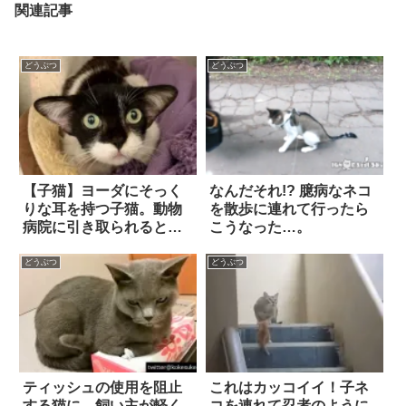
関連記事
どうぶつ
どうぶつ
【子猫】ヨーダにそっく
なんだそれ!? 臆病なネコ
りな耳を持つ子猫。動物
を散歩に連れて行ったら
病院に引き取られると、
こうなった…。
そのキュートさでスタッ
フみんなを魅了した！
どうぶつ
どうぶつ
ティッシュの使用を阻止
これはカッコイイ！子ネ
する猫に、飼い主が軽く
コを連れて忍者のように