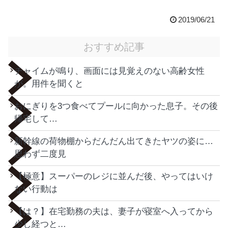
2019/06/21
おすすめ記事
チャイムが鳴り、画面には見覚えのない高齢女性
が。用件を聞くと
おにぎりを3つ食べてプールに向かった息子。その後
帰宅して…
新幹線の荷物棚からだんだん出てきたヤツの姿に…
思わず二度見
【極意】スーパーのレジに並んだ後、やってはいけ
ない行動は
【は？】在宅勤務の夫は、妻子が寝室へ入ってから
少し経つと…