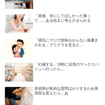
「産後、夫にしてほしかった事っ
て…」ある呟きに考えさせられる
「彼氏にマジで意味わからない落書き
される」プリクラを見ると…
「幻滅する」19時に近所のマックスバ
リュへ行ったら…
美容師が私的な質問ばかりするため美
容院を変えたら…あ