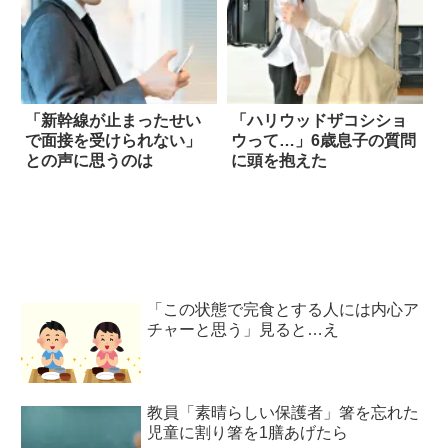
「新幹線が止まったせい
「ハリウッドザコシショ
で面接を受けられない」
ウって…」6歳息子の質問
との声に思うのは
に頭を抱えた
「この状態で完食とする人には内心ア
チャーと思う」見ると…え
教員「素晴らしい保護者」箸を忘れた
児童に割り箸を1膳あげたら