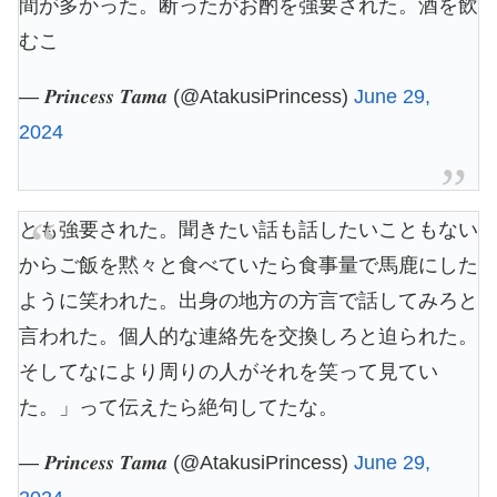
間が多かった。断ったがお酌を強要された。酒を飲
むこ
— 𝑷𝒓𝒊𝒏𝒄𝒆𝒔𝒔 𝑻𝒂𝒎𝒂 (@AtakusiPrincess)
June 29,
2024
とも強要された。聞きたい話も話したいこともない
からご飯を黙々と食べていたら食事量で馬鹿にした
ように笑われた。出身の地方の方言で話してみろと
言われた。個人的な連絡先を交換しろと迫られた。
そしてなにより周りの人がそれを笑って見てい
た。」って伝えたら絶句してたな。
— 𝑷𝒓𝒊𝒏𝒄𝒆𝒔𝒔 𝑻𝒂𝒎𝒂 (@AtakusiPrincess)
June 29,