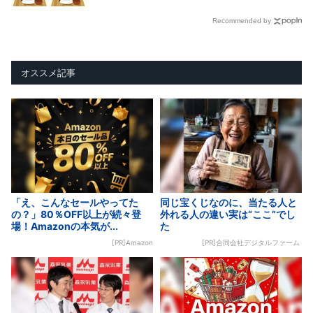
Recommended by
オススメ記事
「え、こんなセールやってた
同じ宝くじなのに、当たる人と
の？」80％OFF以上が続々登
外れる人の違い実は“ここ”でし
場！Amazonの本気が...
た
[PR]Amazon
[PR]合同会社デジタルファーム