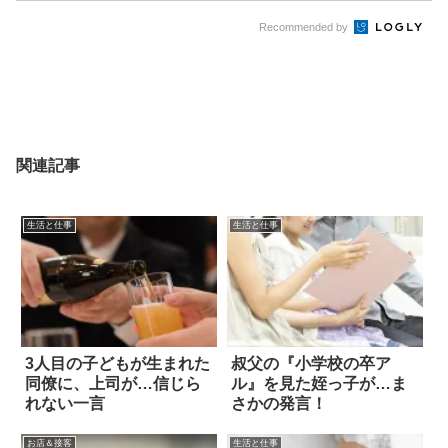
Recommended by
関連記事
生活と仕事
生活と仕事
3人目の子どもが生まれた
叔父の『小学校の卒ア
同僚に、上司が…信じら
ル』を見た姪っ子が…ま
れない一言
さかの発言！
お店＆接客
生活と仕事