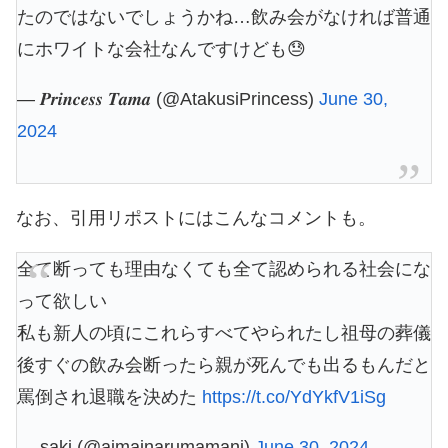
たのではないでしょうかね…飲み会がなければ普通
にホワイトな会社なんですけども😓
— 𝑷𝒓𝒊𝒏𝒄𝒆𝒔𝒔 𝑻𝒂𝒎𝒂 (@AtakusiPrincess)
June 30,
2024
なお、引用リポストにはこんなコメントも。
全て断っても理由なくても全て認められる社会にな
って欲しい
私も新人の頃にこれらすべてやられたし祖母の葬儀
後すぐの飲み会断ったら親が死んでも出るもんだと
罵倒され退職を決めた
https://t.co/YdYkfV1iSg
— saki (@aimainarumamani)
June 30, 2024