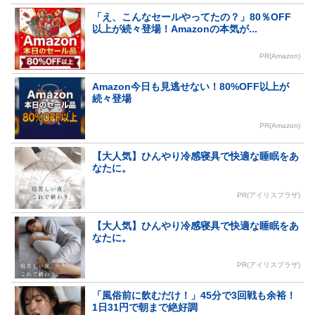
「え、こんなセールやってたの？」80％OFF
以上が続々登場！Amazonの本気が...
PR(Amazon)
Amazon今日も見逃せない！80%OFF以上が
続々登場
PR(Amazon)
【大人気】ひんやり冷感寝具で快適な睡眠をあ
なたに。
PR(アイリスプラザ)
【大人気】ひんやり冷感寝具で快適な睡眠をあ
なたに。
PR(アイリスプラザ)
「風俗前に飲むだけ！」45分で3回戦も余裕！
1日31円で朝まで絶好調