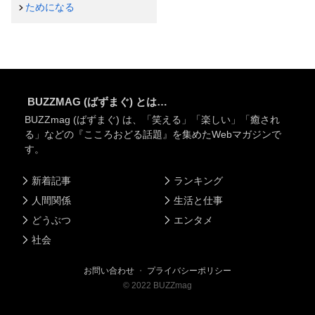
ためになる
BUZZMAG (ばずまぐ) とは…
BUZZmag (ばずまぐ) は、「笑える」「楽しい」「癒され
る」などの『こころおどる話題』を集めたWebマガジンで
す。
新着記事
ランキング
人間関係
生活と仕事
どうぶつ
エンタメ
社会
お問い合わせ
・
プライバシーポリシー
©
2022
BUZZmag