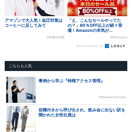
アマゾンで大人気！血圧対策は
「え、こんなセールやってた
コーヒーに足してみて
の？」80％OFF以上が続々登
場！Amazonの本気が...
[PR]森永乳業
[PR]Amazon
Recommended by
こちらも人気
事例から学ぶ『特権アクセス管理』
PR(KeeperSecurity)
役職付きから呼び出され、飲み会に出ない訳を
聞かれた女性社員は