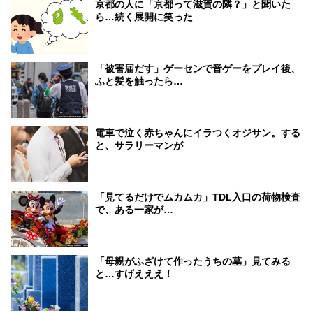
京都の人に「京都って滋賀の隣？」と聞いた
ら…続く展開に笑った
「被害届だす」ゲーセンで音ゲーをプレイ後、
ふと髪を触ったら…
電車で泣く赤ちゃんにイラつくオジサン。する
と、サラリーマンが
「見てるだけでムカムカ」TDL入口の荷物検査
で、ある一家が…
「母親がふざけて作ったうちの墓」見てみる
と…すげえええ！