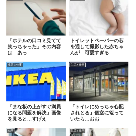
「ホテルの口コミ見てて
トイレットペーパーの芯
笑っちゃった」その内容
を通して撮影した赤ちゃ
は…あっ
んが…可愛すぎる
生活と仕事
生活と仕事
「まな板の上がすぐ満員
「トイレにめっちゃ心配
になる問題を解決」画像
されとる」個室に篭って
を見ると…すげえ
いたら…おお
仕事
生活と仕事