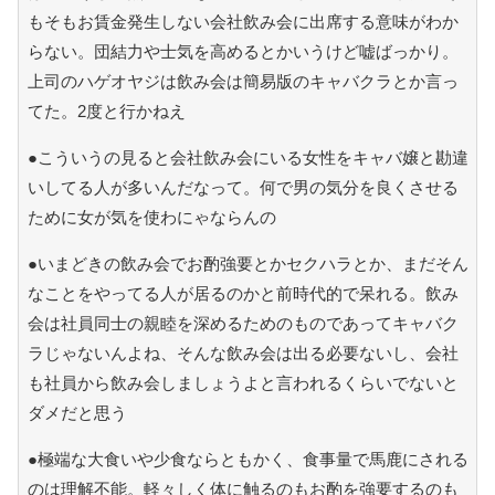
もそもお賃金発生しない会社飲み会に出席する意味がわか
らない。団結力や士気を高めるとかいうけど嘘ばっかり。
上司のハゲオヤジは飲み会は簡易版のキャバクラとか言っ
てた。2度と行かねえ
●こういうの見ると会社飲み会にいる女性をキャバ嬢と勘違
いしてる人が多いんだなって。何で男の気分を良くさせる
ために女が気を使わにゃならんの
●いまどきの飲み会でお酌強要とかセクハラとか、まだそん
なことをやってる人が居るのかと前時代的で呆れる。飲み
会は社員同士の親睦を深めるためのものであってキャバク
ラじゃないんよね、そんな飲み会は出る必要ないし、会社
も社員から飲み会しましょうよと言われるくらいでないと
ダメだと思う
●極端な大食いや少食ならともかく、食事量で馬鹿にされる
のは理解不能。軽々しく体に触るのもお酌を強要するのも