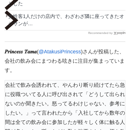
とした
女性客1人だけの店内で、わざわざ隣に座ってきたオ
ジサンが…
Recommended by
𝑷𝒓𝒊𝒏𝒄𝒆𝒔𝒔 𝑻𝒂𝒎𝒂
(
@AtakusiPrincess
)さんが投稿した、
会社の飲み会にまつわる呟きに注目が集まっていま
す。
会社で飲み会誘われて、やんわり断り続けてたら急
に役職ついてる人に呼び出されて「どうして出られ
ないのか聞きたい。怒ってるわけじゃない、参考に
したい。」って言われたから「入社してから数年の
間は全ての飲み会に参加したが軽々しく体に触る人