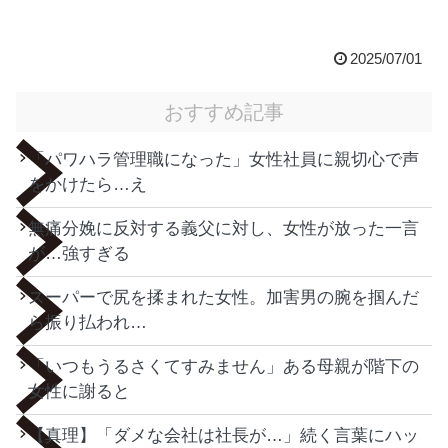
2025/07/01
おすすめ記事
「パワハラ管理職になった」女性社員に親切心で声
をかけたら…え
無痛分娩に反対する義父に対し、女性が放った一言
が…強すぎる
スーパーで尻を揉まれた女性。加害男の腕を掴んだ
ら振り払われ…
「いつもうるさくてすみません」ある母親が階下の
女性に謝ると
【真理】「ダメな会社は社長が…」続く言葉にハッ