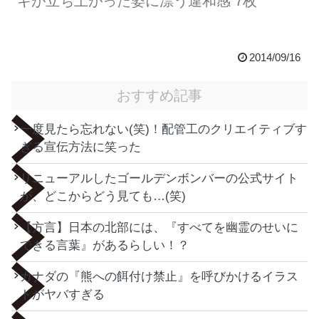
ギが立ち上がった姿に漂う違和感 7枚
2014/09/16
おすすめ記事
一度見たら忘れない(笑)！配管工のクリエイティブす
ぎる宣伝方法に笑った
リニューアルしたゴールデンボンバーの公式サイト
が、どこからどう見ても…(笑)
【方言】日本の北部には、『すべてを幽霊のせいに
できる言葉』があるらしい！？
カナダの『熊への餌付け禁止』を呼びかけるイラス
トがヤバすぎる