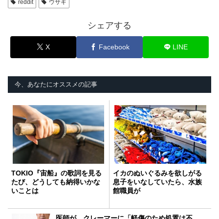
reddit
ウサギ
シェアする
X
Facebook
LINE
今、あなたにオススメの記事
TOKIO『宙船』の歌詞を見る
イカのぬいぐるみを欲しがる
たび、どうしても納得いかな
息子をいなしていたら、水族
いことは
館職員が
医師が、クレーマーに「軽傷のため処置は不