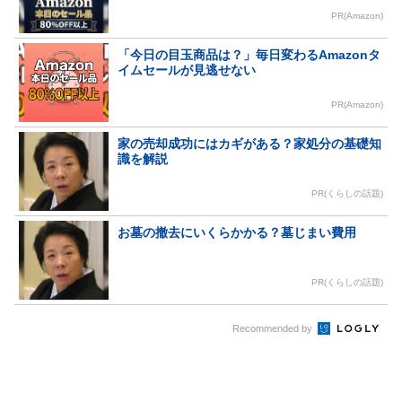
PR(Amazon)
「今日の目玉商品は？」毎日変わるAmazonタ
イムセールが見逃せない
PR(Amazon)
家の売却成功にはカギがある？家処分の基礎知
識を解説
PR(くらしの話題)
お墓の撤去にいくらかかる？墓じまい費用
PR(くらしの話題)
Recommended by