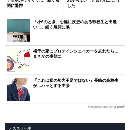
くる男がウザくて…」続く展
わからない」と言われ…こう
開に驚愕
した
「小6のとき、心臓に疾患のある転校生と出逢
い…」続く展開に涙
祖母の家にプロテインシェイカーを忘れたら…
まさかの事態に
「これは私の努力不足ではない」長崎の高校生
が…ハッとする主張
Recommended by
オススメ記事