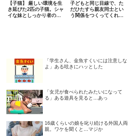
【子猫】 厳しい環境を生
子どもと同じ目線で、た
き延びた2匹の子猫。シャ
だひたすら親友同士とい
イな妹としっかり者のお
う関係をつくってくれる
兄ちゃんは…支え合って
犬という存在
美しい猫へと成長を遂げ
た
「学生さん、金魚すくいには注意しな
よ」ある呟きにハッとした
「女児が食べられたみたいになって
る」ある遊具を見ると…あっ
16歳くらいの娘を叱り続ける外国人両
親。ワケを聞くと…マジか