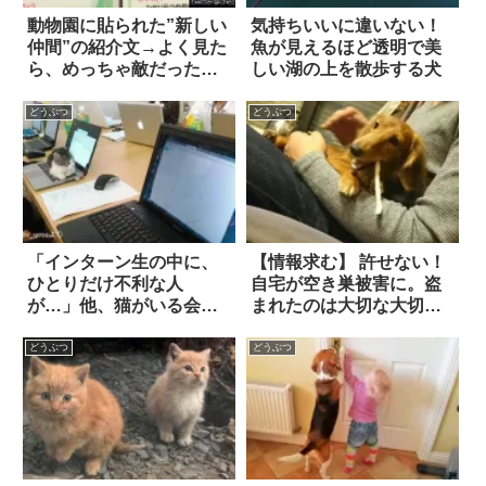
動物園に貼られた”新しい
気持ちいいに違いない！
仲間”の紹介文→よく見た
魚が見えるほど透明で美
ら、めっちゃ敵だった
しい湖の上を散歩する犬
(笑)！
どうぶつ
どうぶつ
「インターン生の中に、
【情報求む】 許せない！
ひとりだけ不利な人
自宅が空き巣被害に。盗
が…」他、猫がいる会社
まれたのは大切な大切な
の日常 8景
愛犬
どうぶつ
どうぶつ