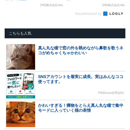
[PR]株式会社HAL
[PR]株式会社HAL
Recommended by
こちらも人気
真ん丸な瞳で窓の外を眺めながら鼻歌を歌うネ
コがめちゃくちゃかわいい
SNSアカウントを着実に成長。実はみんなココ
使ってます。
PR(Dreaw合同会社)
かわいすぎる！獲物をとらえ真ん丸な瞳で集中
モードに入っていく猫の表情