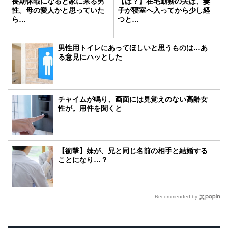
長期休暇になると家に来る男
【は？】在宅勤務の夫は、妻
性。母の愛人かと思っていた
子が寝室へ入ってから少し経
ら…
つと…
男性用トイレにあってほしいと思うものは…あ
る意見にハッとした
チャイムが鳴り、画面には見覚えのない高齢女
性が。用件を聞くと
【衝撃】妹が、兄と同じ名前の相手と結婚する
ことになり…？
Recommended by