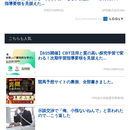
指導要領を見据えた...
[PR]COMPASS
[PR]株式会社HAL
Recommended by
こちらも人気
【8/25開催】CBT活用と質の高い探究学習で変
わる！次期学習指導要領を見据えた...
PR(COMPASS)
競馬予想サイトの裏側、全部書きました。
PR(他力本願運営事務局)
示談交渉で「俺、小指ないねんで」と言われた
ので…こう返した