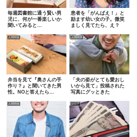
毎週図書館に通う賢い男
患者を「がんばえ！」と
児に、何が一番楽しいか
励ます幼い女の子。微笑
聞いてみると…
ましく見てたら、え？
人間関係
人間関係
弁当を見て『奥さんの手
「夫の姿がとても愛おし
作り？』と聞いてきた男
いから見て」投稿された
性。NOと答えたら…
写真にグッときた
人間関係
シニア