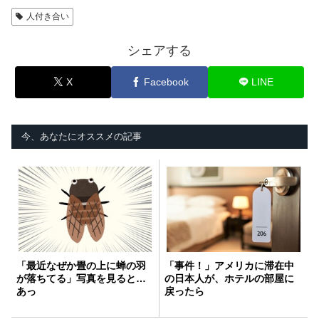
人付き合い
シェアする
X
Facebook
LINE
今、あなたにオススメの記事
「最近なぜか畳の上に蝉の羽
「事件！」アメリカに滞在中
が落ちてる」写真を見ると…
の日本人が、ホテルの部屋に
あっ
戻ったら