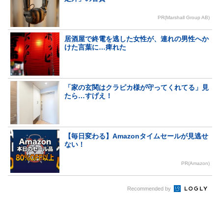
PR(Marshall Group AB)
居酒屋で終電を逃した女性が、連れの男性へか
けた言葉に…痺れた
「家の玄関はクラピカ様が守ってくれてる」見
たら…すげえ！
【毎日変わる】Amazonタイムセールが見逃せ
ない！
PR(Amazon)
Recommended by