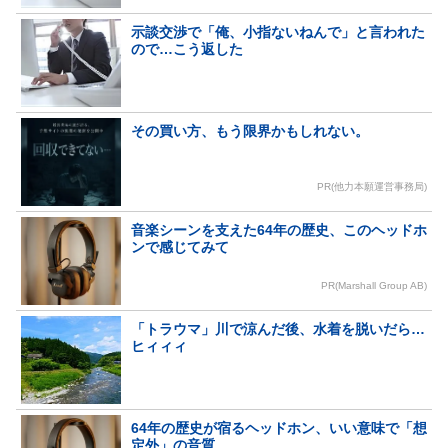
示談交渉で「俺、小指ないねんで」と言われた
ので…こう返した
その買い方、もう限界かもしれない。
PR(他力本願運営事務局)
音楽シーンを支えた64年の歴史、このヘッドホ
ンで感じてみて
PR(Marshall Group AB)
「トラウマ」川で涼んだ後、水着を脱いだら…
ヒィィィ
64年の歴史が宿るヘッドホン、いい意味で「想
定外」の音質