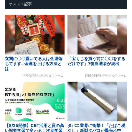
オススメ記事
玄関に〇〇置いてる人は金運落
「宝くじを買う前に〇〇をする
ちてます…金運を上げる方法と
だけです」7億当選者が続出
は
[PR]合同会社デジタルファーム
[PR]合同会社デジタルファーム
【8/25開催】CBT活用と質の高
タバコ業界に衝撃！「たばこ税
い探究学習で変わる！次期学習
なし」新型タバコが爆売れ中