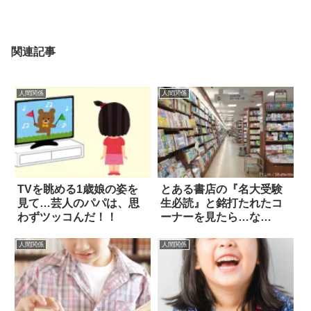
関連記事
人間関係
人間関係
TVを眺める1歳娘の姿を
とある書店の『名大受験
見て…芸人のパパは、思
生必読』と銘打たれたコ
わずツッコんだ！！
ーナーを見たら…な
ぜ！？
人間関係
人間関係