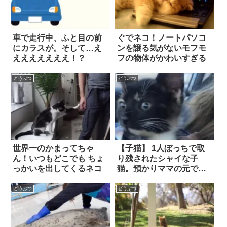
車で走行中、ふと目の前
ぐでネコ！ノートパソコ
にカラスが。そして…え
ンを譲る気がないモフモ
えええええええ！？
フの物体がかわいすぎる
どうぶつ
どうぶつ
世界一のかまってちゃ
【子猫】 1人ぼっちで取
ん！いつもどこでも ちょ
り残されたシャイな子
っかいを出してくるネコ
猫。預かりママの元で甘
えん坊に変身し…やがて
「生涯のお家」を手にい
どうぶつ
どうぶつ
れた