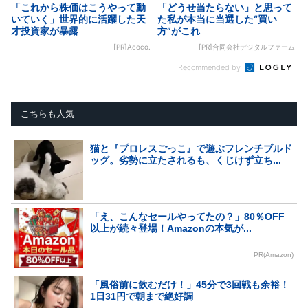
「これから株価はこうやって動
「どうせ当たらない」と思って
いていく」世界的に活躍した天
た私が本当に当選した“買い
才投資家が暴露
方”がこれ
[PR]Acoco.
[PR]合同会社デジタルファーム
Recommended by
こちらも人気
猫と『プロレスごっこ』で遊ぶフレンチブルド
ッグ。劣勢に立たされるも、くじけず立ち...
「え、こんなセールやってたの？」80％OFF
以上が続々登場！Amazonの本気が...
PR(Amazon)
「風俗前に飲むだけ！」45分で3回戦も余裕！
1日31円で朝まで絶好調