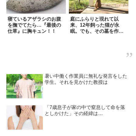
寝ているアザラシのお腹
庭にふらりと現れて以
を撫でてたら…『最後の
来、12年飼った猫が永
仕草』に胸キュン！！
眠。でも、その墓を作っ
た翌日に…！
暑い中働く作業員に無礼な発言をした
学生。それを見かけた教授は
「7歳息子が家の中で窒息して命を落
としかけた」その経緯は…