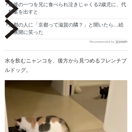
最後の一つを兄に食べられ泣きじゃくる2歳児に、代
替案を出すと
京都の人に「京都って滋賀の隣？」と聞いたら…続
く展開に笑った
Recommended by
水を飲むニャンコを、後方から見つめるフレンチブ
ルドッグ。