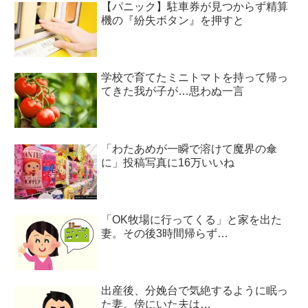
【パニック】駐車券が見つからず精算
機の『紛失ボタン』を押すと
学校で育てたミニトマトを持って帰っ
てきた我が子が…思わぬ一言
「わたあめが一瞬で溶けて魔界の傘
に」投稿写真に16万いいね
「OK牧場に行ってくる」と家を出た
妻。その後3時間帰らず…
出産後、分娩台で気絶するように眠っ
た妻。傍にいた夫は…