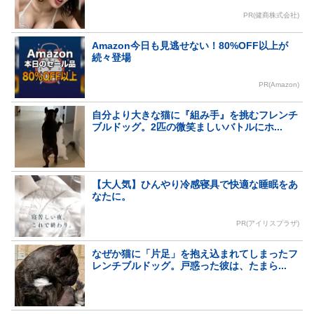
PR(健商株式会社)
Amazon今日も見逃せない！80%OFF以上が
続々登場
PR(Amazon)
自分より大きな猫に『組み手』を挑むフレンチ
ブルドッグ。2匹の微笑ましいバトルにホ...
【大人気】ひんやり冷感寝具で快適な睡眠をあ
なたに。
PR(アイリスプラザ)
なぜか猫に「片足」を抱え込まれてしまったフ
レンチブルドッグ。戸惑った彼は、たまら...