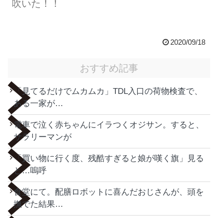
吹いた！！
2020/09/18
おすすめ記事
「見てるだけでムカムカ」TDL入口の荷物検査で、
ある一家が…
電車で泣く赤ちゃんにイラつくオジサン。すると、
サラリーマンが
「買い物に行く度、残酷すぎると娘が嘆く旗」見る
と…嗚呼
食堂にて。配膳ロボットに喜んだおじさんが、頭を
撫でた結果…