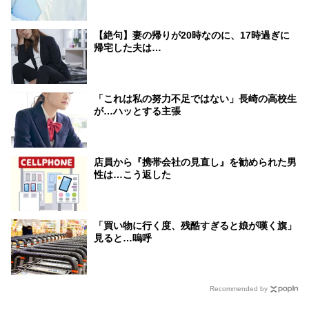
【絶句】妻の帰りが20時なのに、17時過ぎに
帰宅した夫は…
「これは私の努力不足ではない」長崎の高校生
が…ハッとする主張
店員から『携帯会社の見直し』を勧められた男
性は…こう返した
「買い物に行く度、残酷すぎると娘が嘆く旗」
見ると…嗚呼
Recommended by