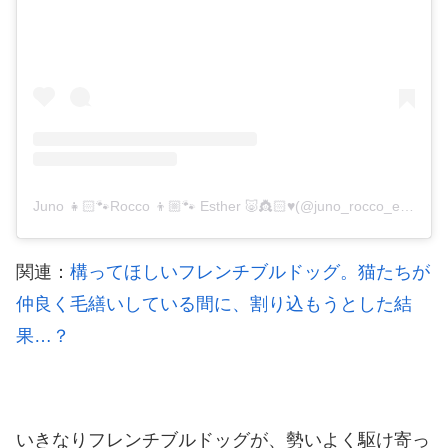
Juno 👧🏻🐾Rocco 👦🏼🐾 Esther 🐷👸🏻♥️(@juno_rocco_esther)がシェアした投稿
関連：
構ってほしいフレンチブルドッグ。猫たちが
仲良く毛繕いしている間に、割り込もうとした結
果…？
いきなりフレンチブルドッグが、勢いよく駆け寄っ