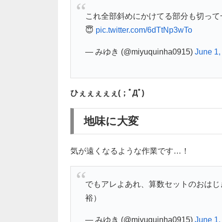
これ全部斜めにかけてる部分も切って
😇
pic.twitter.com/6dTtNp3wTo
— みゆき (@miyuquinha0915)
June 1,
ひぇぇぇぇぇ(；ﾟДﾟ)
地味に大変
気が遠くなるような作業です…！
でもアレよあれ、算数セットのおはじ
裕）
— みゆき (@miyuquinha0915)
June 1,