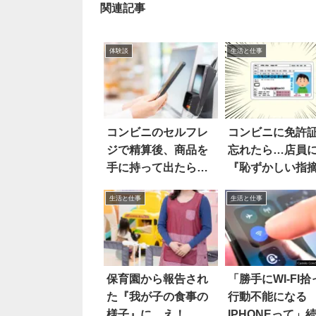
関連記事
体験談
生活と仕事
コンビニのセルフレ
コンビニに免許
ジで精算後、商品を
忘れたら…店員
手に持って出たら…
『恥ずかしい指
え
を受けた！？
生活と仕事
生活と仕事
保育園から報告され
「勝手にWI-FI拾
た『我が子の食事の
行動不能になる
様子』に…え！
IPHONEって」