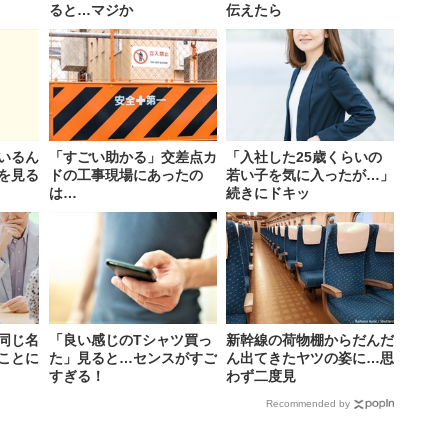
ると…マジか
伝えたら
いるん
「すごい助かる」交差点カ
「入社した25歳くらいの
を見る
ドの工事現場にあったの
若い子を気に入ったが…」
は…
続きにドキッ
同じ名
「良い感じのTシャツ買っ
新幹線の荷物棚からだんだ
ことに
た」見ると…センスがすご
ん出てきたヤツの姿に…思
すぎる！
わず二度見
Recommended by