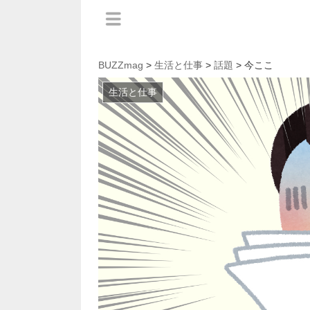
BUZZmag
>
生活と仕事
>
話題
> 今ここ
生活と仕事