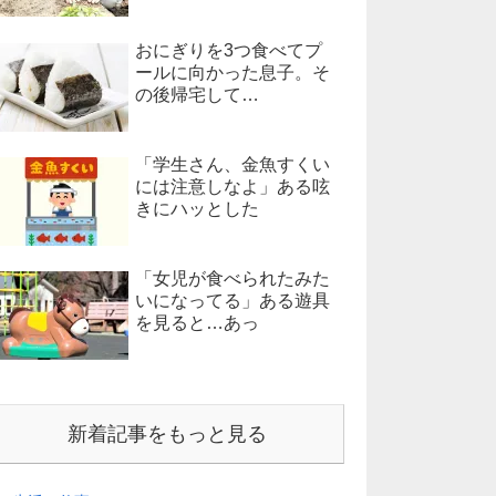
おにぎりを3つ食べてプ
ールに向かった息子。そ
の後帰宅して…
「学生さん、金魚すくい
には注意しなよ」ある呟
きにハッとした
「女児が食べられたみた
いになってる」ある遊具
を見ると…あっ
新着記事をもっと見る