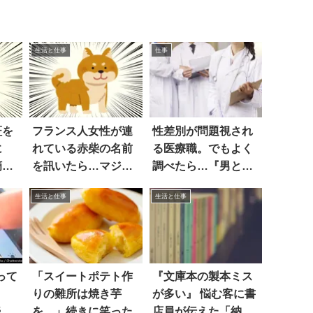
生活と仕事
仕事
証を
フランス人女性が連
性差別が問題視され
に
れている赤柴の名前
る医療職。でもよく
摘』
を訊いたら…マジ
調べたら…『男とか
か！
女以前に』
生活と仕事
生活と仕事
って
「スイートポテト作
『文庫本の製本ミス
りの難所は焼き芋
が多い』 悩む客に書
続き
を…」続きに笑った
店員が伝えた「納得