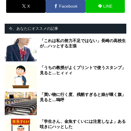
X
Facebook
LINE
今、あなたにオススメの記事
「これは私の努力不足ではない」長崎の高校生
が…ハッとする主張
「うちの教授がよくプリントで使うスタンプ」
見ると…ヒィィィ
「買い物に行く度、残酷すぎると娘が嘆く旗」
見ると…嗚呼
「学生さん、金魚すくいには注意しなよ」ある
呟きにハッとした