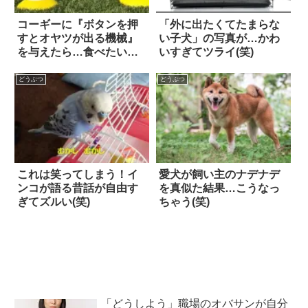
コーギーに『ボタンを押
「外に出たくてたまらな
すとオヤツが出る機械』
い子犬」の写真が…かわ
を与えたら…食べたいの
いすぎてツライ(笑)
に食べられない事態
に！？
どうぶつ
どうぶつ
これは笑ってしまう！イ
愛犬が飼い主のナデナデ
ンコが語る昔話が自由す
を真似た結果…こうなっ
ぎてズルい(笑)
ちゃう(笑)
「どうしよう」職場のオバサンが自分