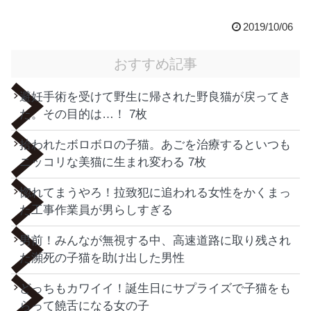
2019/10/06
おすすめ記事
避妊手術を受けて野生に帰された野良猫が戻ってき
た。その目的は…！ 7枚
拾われたボロボロの子猫。あごを治療するといつも
ニッコリな美猫に生まれ変わる 7枚
惚れてまうやろ！拉致犯に追われる女性をかくまっ
た工事作業員が男らしすぎる
男前！みんなが無視する中、高速道路に取り残され
た瀕死の子猫を助け出した男性
どっちもカワイイ！誕生日にサプライズで子猫をも
らって饒舌になる女の子