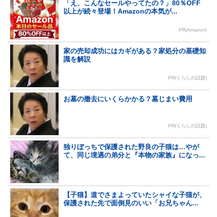
「え、こんなセールやってたの？」80％OFF
以上が続々登場！Amazonの本気が...
PR(Amazon)
家の売却成功にはカギがある？家処分の基礎知
識を解説
PR(くらしの話題)
お墓の撤去にいくらかかる？墓じまい費用
PR(くらしの話題)
独りぼっちで保護された野良の子猫は…やが
て、同じ境遇の弟分と『本物の家族』になっ...
【子猫】道でさまよっていたシャイな子猫が、
保護された先で面倒見のいい「お兄ちゃん...