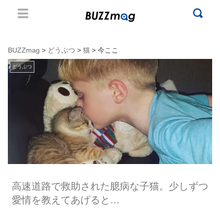
BUZZmag
>
どうぶつ
>
猫
> 今ここ
どうぶつ
高速道路で救助された臆病な子猫。少しずつ
愛情を教えてあげると…