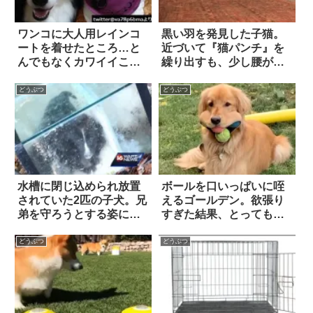
ワンコに大人用レインコ
黒い羽を発見した子猫。
ートを着せたところ…と
近づいて『猫パンチ』を
んでもなくカワイイこと
繰り出すも、少し腰が引
に 4枚
けてるみたい。今度は少
し離れたところで…！？
どうぶつ
どうぶつ
水槽に閉じ込められ放置
ボールを口いっぱいに咥
されていた2匹の子犬。兄
えるゴールデン。欲張り
弟を守ろうとする姿に胸
すぎた結果、とっても変
が痛む
な顔になってしま
う…！！
どうぶつ
どうぶつ