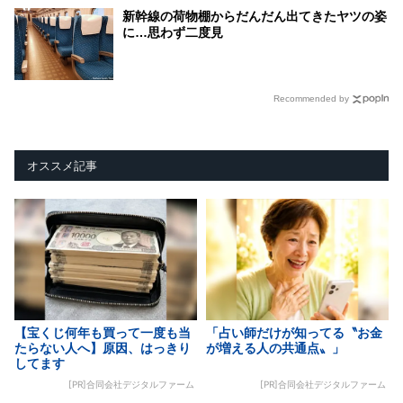
新幹線の荷物棚からだんだん出てきたヤツの姿
に…思わず二度見
Recommended by
オススメ記事
【宝くじ何年も買って一度も当
「占い師だけが知ってる〝お金
たらない人へ】原因、はっきり
が増える人の共通点〟」
してます
[PR]合同会社デジタルファーム
[PR]合同会社デジタルファーム