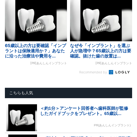
65歳以上の方は要確認「インプ
なぜ今「インプラント」を選ぶ
ラントは保険適用か？」あなた
人が急増中？65歳以上の方は要
に沿った治療法や費用を...
確認。抜けた歯の放置は...
[PR]あんしんインプラント
[PR]あんしんインプラント
Recommended by
こちらも人気
＜約1分＞アンケート回答者へ歯科医師が監修
したガイドブックをプレゼント。65歳以...
PR(あんしんインプラント)