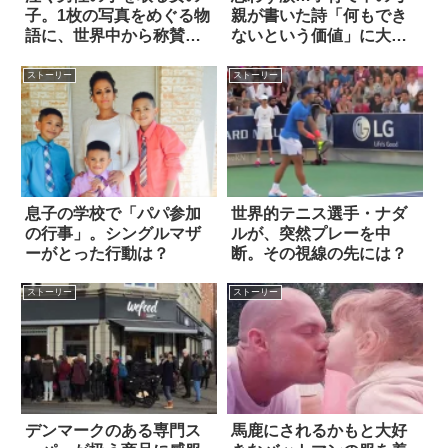
子。1枚の写真をめぐる物
親が書いた詩「何もでき
語に、世界中から称賛の
ないという価値」に大反
声があふれた
響
ストーリー
ストーリー
息子の学校で「パパ参加
世界的テニス選手・ナダ
の行事」。シングルマザ
ルが、突然プレーを中
ーがとった行動は？
断。その視線の先には？
ストーリー
ストーリー
デンマークのある専門ス
馬鹿にされるかもと大好