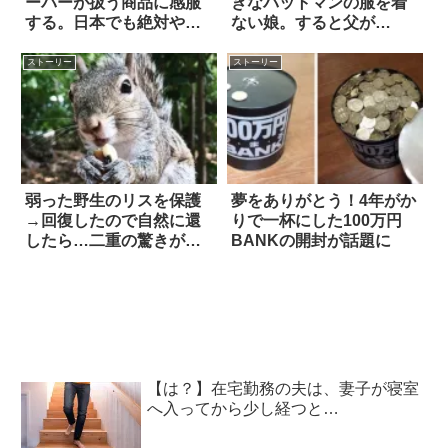
ーパーが扱う商品に感服
きなバットマンの服を着
する。日本でも絶対やる
ない娘。すると父が…
べき
ストーリー
ストーリー
弱った野生のリスを保護
夢をありがとう！4年がか
→回復したので自然に還
りで一杯にした100万円
したら…二重の驚きが待
BANKの開封が話題に
っていた(笑)！
【は？】在宅勤務の夫は、妻子が寝室
へ入ってから少し経つと…