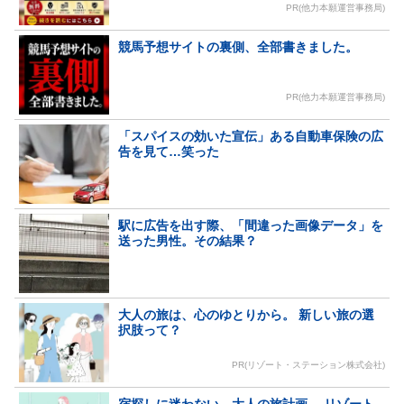
PR(他力本願運営事務局)
競馬予想サイトの裏側、全部書きました。
PR(他力本願運営事務局)
「スパイスの効いた宣伝」ある自動車保険の広
告を見て…笑った
駅に広告を出す際、「間違った画像データ」を
送った男性。その結果？
大人の旅は、心のゆとりから。 新しい旅の選
択肢って？
PR(リゾート・ステーション株式会社)