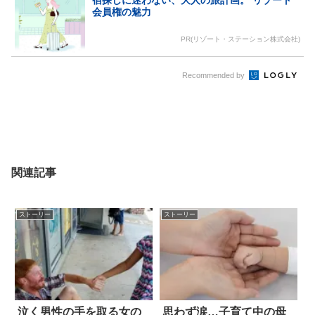
宿探しに迷わない、大人の旅計画。 リゾート
会員権の魅力
PR(リゾート・ステーション株式会社)
Recommended by
関連記事
ストーリー
ストーリー
泣く男性の手を取る女の
思わず涙…子育て中の母