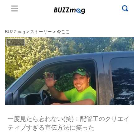
BUZZmag
>
ストーリー
> 今ここ
ストーリー
一度見たら忘れない(笑)！配管工のクリエイ
ティブすぎる宣伝方法に笑った