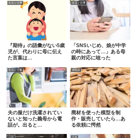
生活と仕事
生活と仕事
『期待』の語彙がない5歳
「SNSいじめ、娘が中学
児が、代わりに母に伝え
の時にあって…」ある母
た言葉は…
親の対応に唸った
生活と仕事
体験談
夫の服だけ洗濯されてい
廃材を使った模型を制
ないと知った義母から電
作・販売していたら…あ
話が。出ると…
る依頼に愕然
話題
話題