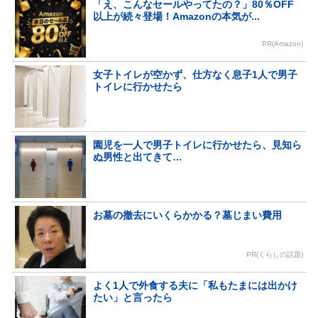
「え、こんなセールやってたの？」80％OFF
以上が続々登場！Amazonの本気が...
PR(Amazon)
女子トイレが空かず、仕方なく息子1人で男子
トイレに行かせたら
園児を一人で男子トイレに行かせたら、見知ら
ぬ男性と出てきて…
お墓の撤去にいくらかかる？墓じまい費用
PR(くらしの話題)
よく1人で外食する夫に「私もたまには出かけ
たい」と言ったら