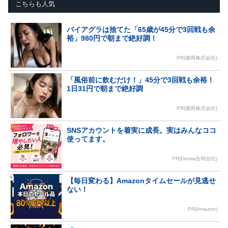
こちらも人気
バイアグラは捨てた「65歳が45分で3回戦も余
裕」980円で朝まで絶好調！
PR(健商株式会社)
「風俗前に飲むだけ！」45分で3回戦も余裕！
1日31円で朝まで絶好調
PR(健商株式会社)
SNSアカウントを着実に成長。実はみんなココ
使ってます。
PR(Dreaw合同会社)
【毎日変わる】Amazonタイムセールが見逃せ
ない！
PR(Amazon)