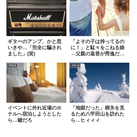
ギターのアンプ、かと思
「よその子は持ってるの
いきや…「完全に騙され
に！」と駄々をこねる娘
ました」(笑)
→父親の返答が秀逸だっ
た
体験談
体験談
イベントに外れ近場のホ
「地獄だった」樹氷を見
テルへ宿泊しようとした
るため八甲田山を訪れた
ら…嘘だろ
ら…ヒィィィ