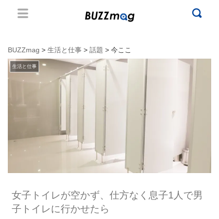
BUZZmag
>
生活と仕事
>
話題
> 今ここ
生活と仕事
女子トイレが空かず、仕方なく息子1人で男
子トイレに行かせたら