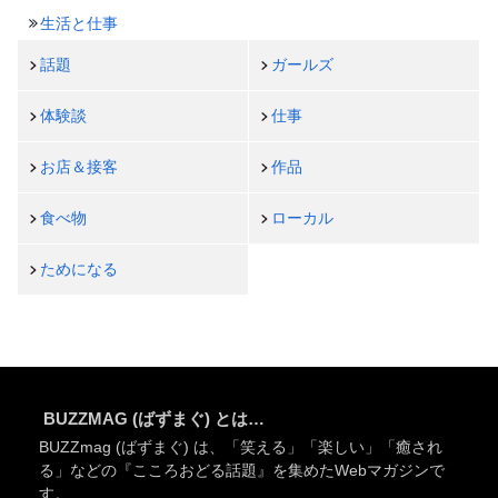
生活と仕事
話題
ガールズ
体験談
仕事
お店＆接客
作品
食べ物
ローカル
ためになる
BUZZMAG (ばずまぐ) とは…
BUZZmag (ばずまぐ) は、「笑える」「楽しい」「癒され
る」などの『こころおどる話題』を集めたWebマガジンで
す。