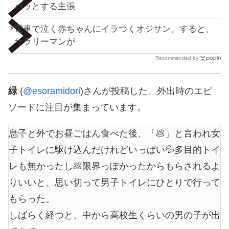
ハッとする主張
電車で泣く赤ちゃんにイラつくオジサン。すると、
サラリーマンが
Recommended by
緑
(
@esoramidori
)さんが投稿した、外出時のエピ
ソードに注目が集まっています。
息子と外でお昼ごはん食べた後、「💩」と言われ女
子トイレに駆け込んだけれどいっぱい💦多目的トイ
レも無かったし💩限界っぽかったからもらされるよ
りいいと、思い切って男子トイレにひとりで行って
もらった。
しばらく経つと、中から高校生くらいの男の子が出