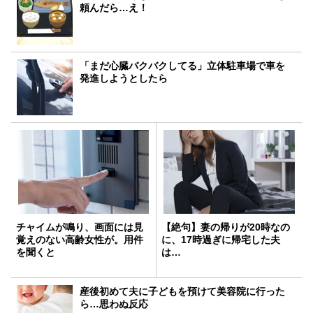
頼んだら…え！
「まだ心臓バクバクしてる」立体駐車場で車を
発進しようとしたら
チャイムが鳴り、画面には見
【絶句】妻の帰りが20時なの
覚えのない高齢女性が。用件
に、17時過ぎに帰宅した夫
を聞くと
は…
産後初めて夫に子どもを預けて美容院に行った
ら…思わぬ反応