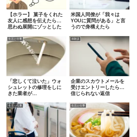
【ホラー】 菓子をくれた
米国人同僚が「我々は
友人に感想を伝えたら…
YOUに質問がある」と言
思わぬ展開にゾッとした
うので身構えたら
生活と仕事
体験談
「悲しくて泣いた」ウォ
企業のスカウトメールを
シュレットの修理をしに
受けエントリーしたら…
きた業者が…
信じられない返信
生活と仕事
生活と仕事