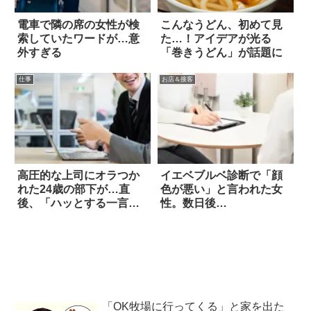
電車で隣の席の女性が検
こんなうどん、初めて見
索していたワードが…意
た…！アイデアが光る
外すぎる
「巻きうどん」が話題に
仕事
お店＆接客
高圧的な上司にオラつか
イエベブルベ診断で「顔
れた24歳の部下が…直
色が悪い」と言われた女
後、「ハッとする一言」
性。数日後…
を返した
「OK牧場に行ってくる」と家を出た