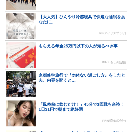
【大人気】ひんやり冷感寝具で快適な睡眠をあ
なたに。
PR(アイリスプラザ)
もらえる年金25万円以下の人が知るべき事
PR(くらしの話題)
京都修学旅行で『勿体ない過ごし方』をしたと
夫。内容を聞くと…
「風俗前に飲むだけ！」45分で3回戦も余裕！
1日31円で朝まで絶好調
PR(健商株式会社)