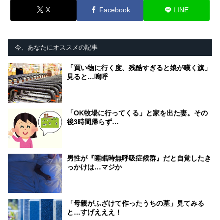
X
Facebook
LINE
今、あなたにオススメの記事
「買い物に行く度、残酷すぎると娘が嘆く旗」
見ると…嗚呼
「OK牧場に行ってくる」と家を出た妻。その
後3時間帰らず…
男性が『睡眠時無呼吸症候群』だと自覚したき
っかけは…マジか
「母親がふざけて作ったうちの墓」見てみる
と…すげえええ！