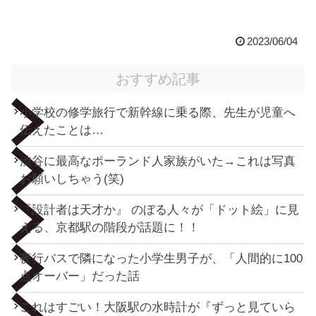
2023/06/04
おすすめ記事
小学校の修学旅行で新幹線に乗る際、先生が児童へ
伝えたことは…
渋谷に最高なポーランド人家族がいた→これは写真
お願いしちゃう(笑)
『設計者は天才か』 のぼる人々が「ドット絵」に見
える、京都駅の階段が話題に！！
夜行バスで隣になった小学生男子が、「人間的に100
点オーバー」だった話
これはすごい！大阪駅の水時計が『ずっと見ていら