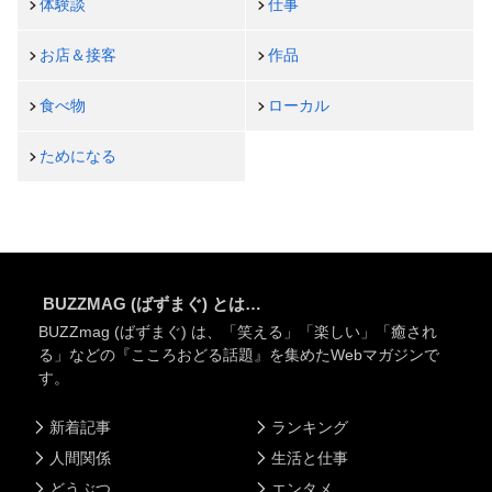
体験談
仕事
お店＆接客
作品
食べ物
ローカル
ためになる
BUZZMAG (ばずまぐ) とは…
BUZZmag (ばずまぐ) は、「笑える」「楽しい」「癒され
る」などの『こころおどる話題』を集めたWebマガジンで
す。
新着記事
ランキング
人間関係
生活と仕事
どうぶつ
エンタメ