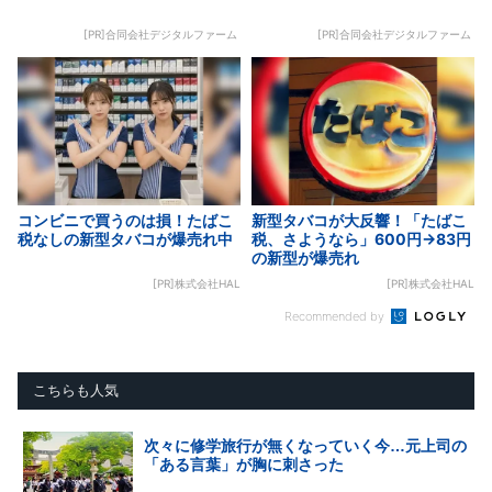
[PR]合同会社デジタルファーム
[PR]合同会社デジタルファーム
コンビニで買うのは損！たばこ
新型タバコが大反響！「たばこ
税なしの新型タバコが爆売れ中
税、さようなら」600円→83円
の新型が爆売れ
[PR]株式会社HAL
[PR]株式会社HAL
Recommended by
こちらも人気
次々に修学旅行が無くなっていく今…元上司の
「ある言葉」が胸に刺さった