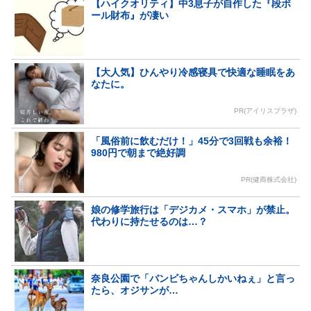
【ハイクオリティ】中3息子が自作した『段ボ
ール財布』が凄い
【大人気】ひんやり冷感寝具で快適な睡眠をあ
なたに。
PR(アイリスプラザ)
「風俗前に飲むだけ！」45分で3回戦も余裕！
980円で朝まで絶好調
PR(健商株式会社)
娘の修学旅行は「デジカメ・スマホ」が禁止。
代わりに持たせるのは…？
奈良公園で「バンビちゃんしかいねぇ」と言っ
たら、オジサンが…