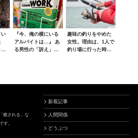
てい
『今、俺の横にいる
趣味の釣りをやめた
た
アルバイトは…』 あ
女性。理由は、1人で
ッと
る男性の「訴え」に
釣り場に行った時
心が痛む
に…
新着記事
」「癒される」な
人間関係
です。
どうぶつ