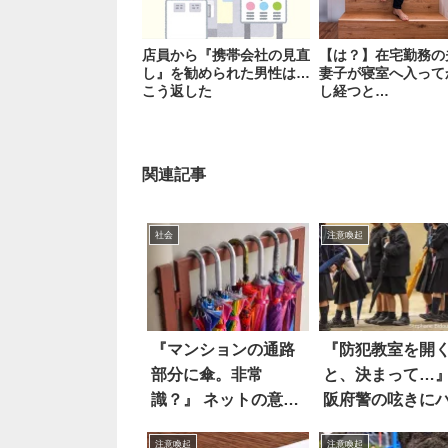
店員から『携帯会社の見直
【は？】在宅勤務の
し』を勧められた男性は…
妻子が寝室へ入って
こう返した
し経つと…
関連記事
社会
注意喚起
『マンションの通路
『防犯教室を開
部分に傘。非常
と、決まって…』
識？』 ネットの意見
阪府警の呟きに
は圧倒的に…
とした
注意喚起
注意喚起