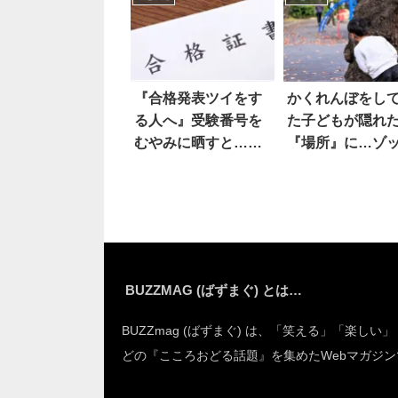
『合格発表ツイをす
かくれんぼをし
る人へ』受験番号を
た子どもが隠れ
むやみに晒すと…恐
『場所』に…ゾ
ろしい事態に？
した
BUZZMAG (ばずまぐ) とは…
BUZZmag (ばずまぐ) は、「笑える」「楽しい
どの『こころおどる話題』を集めたWebマガジン