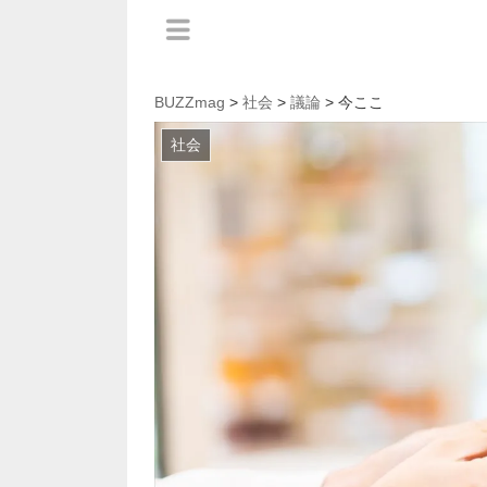
BUZZmag
>
社会
>
議論
> 今ここ
社会