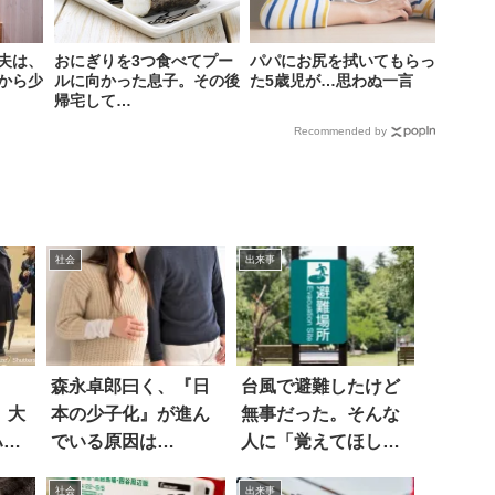
夫は、
おにぎりを3つ食べてプー
パパにお尻を拭いてもらっ
から少
ルに向かった息子。その後
た5歳児が…思わぬ一言
帰宅して…
Recommended by
社会
出来事
く
森永卓郎曰く、『日
台風で避難したけど
 大
本の少子化』が進ん
無事だった。そんな
ハッ
でいる原因は…
人に「覚えてほしい
言葉」は…
社会
出来事