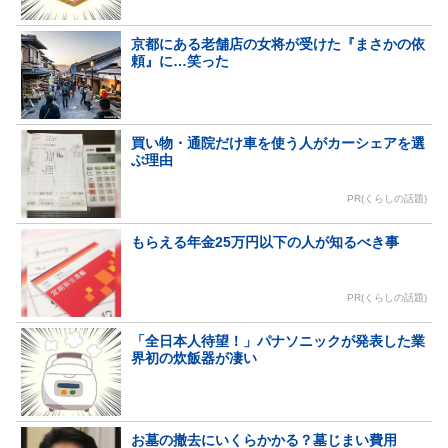
京都にある老舗店の女将が受けた『まさかの依
頼』に…笑った
買い物・通院だけ車を使う人がカーシェアを選
ぶ理由
PR(くらしの話題)
もらえる年金25万円以下の人が知るべき事
PR(くらしの話題)
「全日本人待望！」パナソニックが発表した業
界初の炊飯器が凄い
お墓の撤去にいくらかかる？墓じまい費用