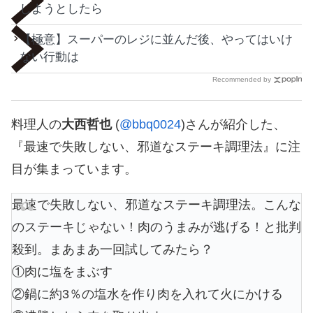
しようとしたら
【極意】スーパーのレジに並んだ後、やってはいけ
ない行動は
Recommended by
料理人の
大西哲也
(
@bbq0024
)さんが紹介した、
『最速で失敗しない、邪道なステーキ調理法』に注
目が集まっています。
最速で失敗しない、邪道なステーキ調理法。こんな
のステーキじゃない！肉のうまみが逃げる！と批判
殺到。まあまあ一回試してみたら？
①肉に塩をまぶす
②鍋に約3％の塩水を作り肉を入れて火にかける