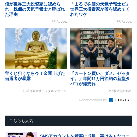
僕が世界三大投資家に認めら
「まるで株価の天気予報士だ」
れ、株価の天気予報士と呼ばれ
世界三大投資家が僕を認めてく
た理由
れたワケ
[PR]Acoco.
[PR]Acoco.
宝くじ狙うなら今！金運上げた
『カートン買い、ダメ。ゼッタ
当選者が暴露
イ。』年間11万円節約の新型タ
バコが爆売れ
[PR]合同会社デジタルファーム
[PR]株式会社HAL
Recommended by
こちらも人気
SNSアカウントを着実に成長。実はみんなココ