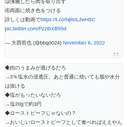
③沸騰したら肉を取り出す
④両面に焼き色をつける
詳しくは動画で
https://t.co/Nj6oLJwH5C
pic.twitter.com/PzzibXB55d
— 大西哲也 (@bbq0024)
November 6, 2022
◆肉のうまみが逃げるだろ
→3％塩水の浸透圧。あと普通に焼いても脂や水分
は抜ける
◆塩がもったいないだろ
→塩20gで約3円
◆ローストビーフじゃないの？
→おいしいローストビーフとして食べればええやん