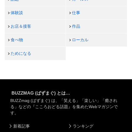
体験談
仕事
お店＆接客
作品
食べ物
ローカル
ためになる
BUZZMAG (ばずまぐ) とは…
BUZZmag (ばずまぐ) は、「笑える」「楽しい」「癒され
る」などの『こころおどる話題』を集めたWebマガジンで
す。
新着記事
ランキング