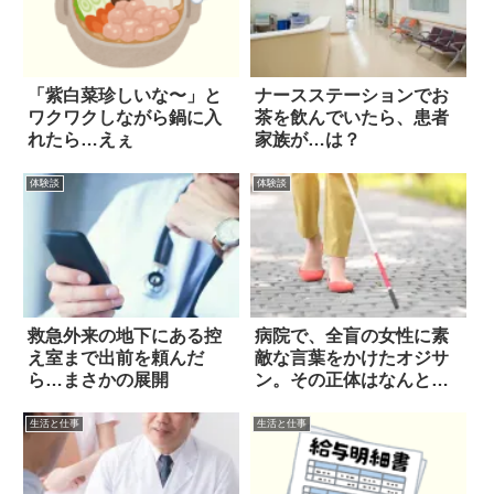
「紫白菜珍しいな〜」と
ナースステーションでお
ワクワクしながら鍋に入
茶を飲んでいたら、患者
れたら…えぇ
家族が…は？
体験談
体験談
救急外来の地下にある控
病院で、全盲の女性に素
え室まで出前を頼んだ
敵な言葉をかけたオジサ
ら…まさかの展開
ン。その正体はなんと…
生活と仕事
生活と仕事