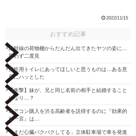
2022/11/15
おすすめ記事
新幹線の荷物棚からだんだん出てきたヤツの姿に…
思わず二度見
男性用トイレにあってほしいと思うものは…ある意
見にハッとした
【衝撃】妹が、兄と同じ名前の相手と結婚すること
になり…？
エアコン購入を渋る高齢者を説得するのに『効果的
な一言』は…
「まだ心臓バクバクしてる」立体駐車場で車を発進