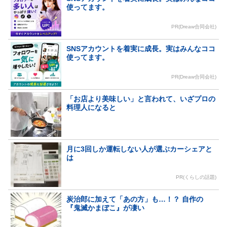
使ってます。
PR(Dreaw合同会社)
SNSアカウントを着実に成長。実はみんなココ
使ってます。
PR(Dreaw合同会社)
「お店より美味しい」と言われて、いざプロの
料理人になると
月に3回しか運転しない人が選ぶカーシェアと
は
PR(くらしの話題)
炭治郎に加えて「あの方」も…！？ 自作の
『鬼滅かまぼこ』が凄い