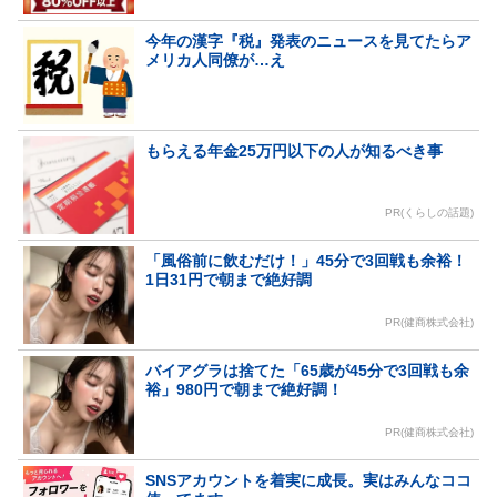
今年の漢字『税』発表のニュースを見てたらア
メリカ人同僚が…え
もらえる年金25万円以下の人が知るべき事
PR(くらしの話題)
「風俗前に飲むだけ！」45分で3回戦も余裕！
1日31円で朝まで絶好調
PR(健商株式会社)
バイアグラは捨てた「65歳が45分で3回戦も余
裕」980円で朝まで絶好調！
PR(健商株式会社)
SNSアカウントを着実に成長。実はみんなココ