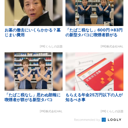
お墓の撤去にいくらかかる？墓
「たばこ税なし」600円→83円
じまい費用
の新型タバコに喫煙者群がる
[PR]くらしの話題
[PR]株式会社HAL
「たばこ税なし」思わぬ朗報に
もらえる年金25万円以下の人が
喫煙者が群がる新型タバコ
知るべき事
[PR]株式会社HAL
[PR]くらしの話題
Recommended by