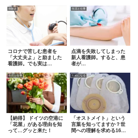
体験談
生活と仕事
コロナで苦しむ患者を
点滴を失敗してしまった
「大丈夫よ」と励ました
新人看護師。すると、患
看護師。でも実は…
者が…
生活と仕事
ためになる
【納得】 ドイツの空港に
「オストメイト」という
「花屋」がある理由を知
言葉を知ってますか？世
って…グッと来た！
間への理解を求める16歳
の呟きが話題に