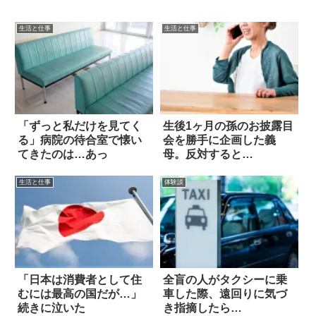
生活と仕事
生活と仕事
「ずっと私だけを見てく
生後1ヶ月の孫のお披露目
る」病院の待合室で懐い
会を勝手に企画した義
てきたのは…あっ
母。反対すると…
生活と仕事
体験談
「日本は消費者として住
全盲の人がタクシーに乗
むには最高の国だが…」
車した際、遠回りに気づ
続きに泣いた
き指摘したら…