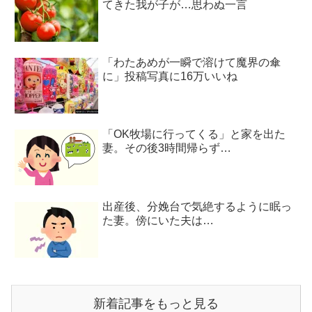
てきた我が子が…思わぬ一言
「わたあめが一瞬で溶けて魔界の傘
に」投稿写真に16万いいね
「OK牧場に行ってくる」と家を出た
妻。その後3時間帰らず…
出産後、分娩台で気絶するように眠っ
た妻。傍にいた夫は…
新着記事をもっと見る