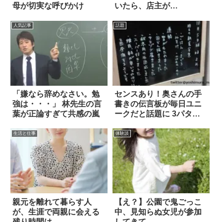
母が切実な呼びかけ
いたら、店主が…
人気記事
話題
「嫌なら辞めなさい。勉
センスあり！奥さんの手
強は・・・」 林先生の言
書きの伝言板が毎日ユニ
葉が正論すぎて共感の嵐
ークだと話題に 3パター
ン
生活と仕事
体験談
親元を離れて暮らす人
【え？】公園で鬼ごっこ
が、生涯で両親に会える
中、見知らぬ女児が参加
残り時間は…
してきて…