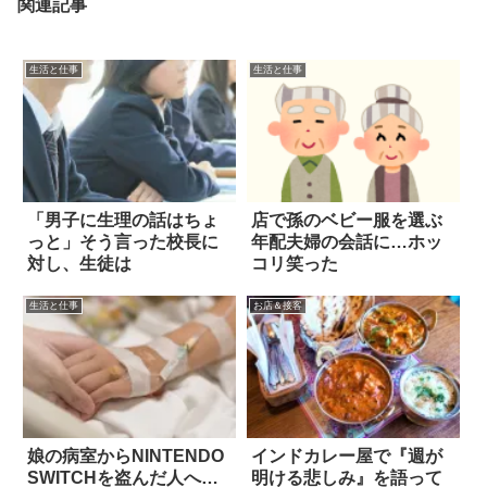
関連記事
生活と仕事
生活と仕事
「男子に生理の話はちょ
店で孫のベビー服を選ぶ
っと」そう言った校長に
年配夫婦の会話に…ホッ
対し、生徒は
コリ笑った
生活と仕事
お店＆接客
娘の病室からNINTENDO
インドカレー屋で『週が
SWITCHを盗んだ人へ…
明ける悲しみ』を語って