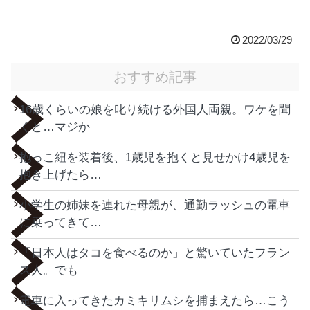
2022/03/29
おすすめ記事
16歳くらいの娘を叱り続ける外国人両親。ワケを聞
くと…マジか
抱っこ紐を装着後、1歳児を抱くと見せかけ4歳児を
抱き上げたら…
小学生の姉妹を連れた母親が、通勤ラッシュの電車
に乗ってきて…
「日本人はタコを食べるのか」と驚いていたフラン
ス人。でも
電車に入ってきたカミキリムシを捕まえたら…こう