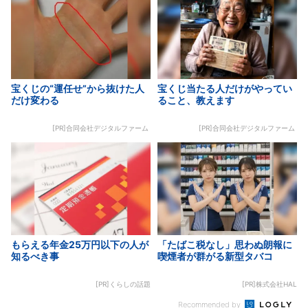
宝くじの“運任せ”から抜けた人
宝くじ当たる人だけがやってい
だけ変わる
ること、教えます
[PR]合同会社デジタルファーム
[PR]合同会社デジタルファーム
もらえる年金25万円以下の人が
「たばこ税なし」思わぬ朗報に
知るべき事
喫煙者が群がる新型タバコ
[PR]くらしの話題
[PR]株式会社HAL
Recommended by