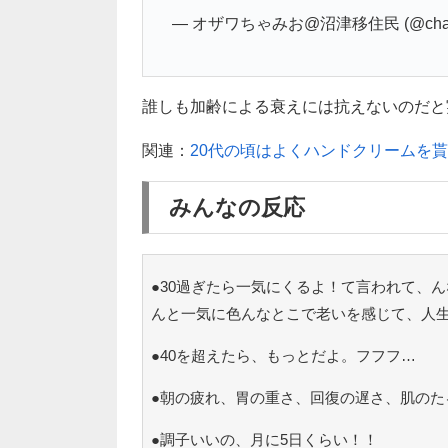
— オザワちゃみお@沼津移住民 (@char
誰しも加齢による衰えには抗えないのだと実感
関連：
20代の頃はよくハンドクリームを貰
みんなの反応
●30過ぎたら一気にくるよ！て言われて、ん
んと一気に色んなとこで老いを感じて、人
●40を超えたら、もっとだよ。フフフ…
●朝の疲れ、胃の重さ、回復の遅さ、肌のた
●調子いいの、月に5日くらい！！