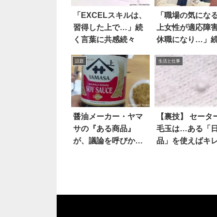
「EXCELスキルは、
「職場の気にな
習得した上で…」続
上女性が適応障
く言葉に共感続々
休職になり…」
に驚愕
話題
生活と仕事
醤油メーカー・ヤマ
【裏技】 セータ
サの『ある商品』
毛玉は…ある「
が、議論を呼びかね
品」を使えばキ
ない！？
に取れる！？