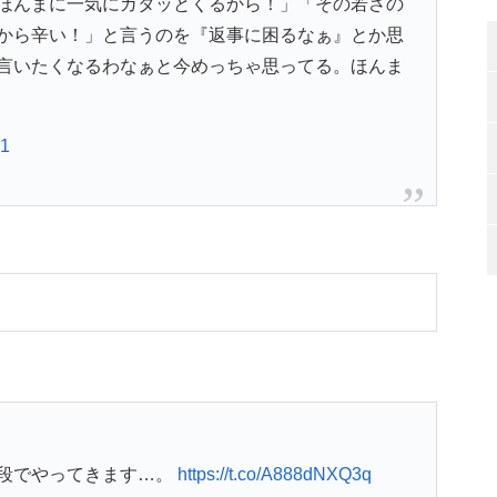
ほんまに一気にガタッとくるから！」「その若さの
から辛い！」と言うのを『返事に困るなぁ』とか思
言いたくなるわなぁと今めっちゃ思ってる。ほんま
21
段でやってきます…。
https://t.co/A888dNXQ3q