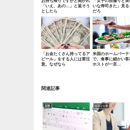
お持ち帰りですかと聞かれ
「女子の自撮りと実
「いえ、あの…」と返そう
いな寿司きた」見る
としたら
だろ
「お金たくさん持ってるア
米国のホームパーテ
ピール」をする人には要注
で、食事に細かい客
意。なぜなら
ホストが一言…
関連記事
仕事
生活と仕事