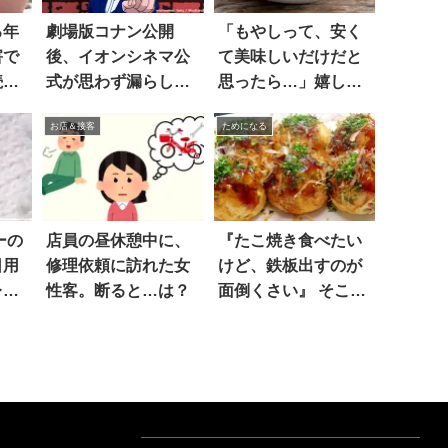
る年
劇場版コナン公開
「もやしって、安く
害で
後、イオンシネマ公
て美味しいだけだと
続き
式が思わず漏らした
思ったら…」嬉しい
一言は…
効果が
お店＆接客
ためになる
ーの
店員の昼休憩中に、
『たこ焼き食べたい
日用
修理依頼に訪れた女
けど、鉄板出すのが
レイ
性客。断ると…は？
面倒くさい』 そこで
思いついた方法がコ
チラ！