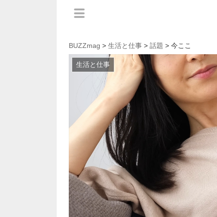
BUZZmag
>
生活と仕事
>
話題
> 今ここ
生活と仕事