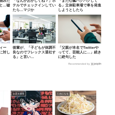
物みた
「なんかおかしくね？」ホ
「まだ心臓バクバクして
と…嘘
テルでチェックインしてい
る」立体駐車場で車を発進
たら…マジか
しようとしたら
ィー
後輩が、「子どもが体調不
「父親が本名でTwitterや
に対し
良なのでフレックス退社す
ってて、芸能人に…」続き
る」と言い…
に絶句した
Recommended by
お店＆接客
ためになる