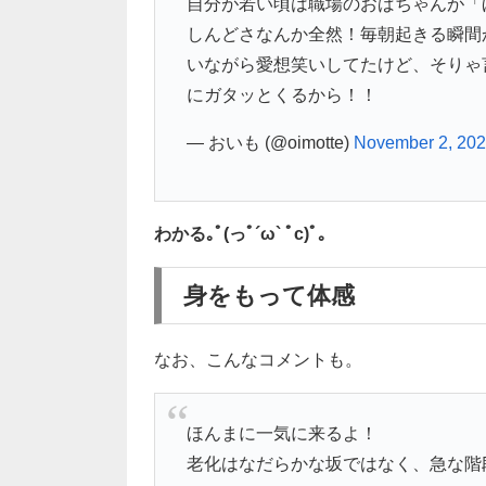
自分が若い頃は職場のおばちゃんが「
しんどさなんか全然！毎朝起きる瞬間
いながら愛想笑いしてたけど、そりゃ
にガタッとくるから！！
— おいも (@oimotte)
November 2, 20
わかる｡ﾟ(っﾟ´ω` ﾟc)ﾟ｡
身をもって体感
なお、こんなコメントも。
ほんまに一気に来るよ！
老化はなだらかな坂ではなく、急な階