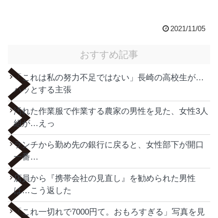
2021/11/05
おすすめ記事
「これは私の努力不足ではない」長崎の高校生が…
ハッとする主張
汚れた作業服で作業する農家の男性を見た、女性3人
組が…えっ
ランチから勤め先の銀行に戻ると、女性部下が開口
一番…
店員から『携帯会社の見直し』を勧められた男性
は…こう返した
「これ一切れで7000円て。おもろすぎる」写真を見