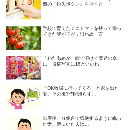
機の『紛失ボタン』を押すと
学校で育てたミニトマトを持って帰っ
てきた我が子が…思わぬ一言
「わたあめが一瞬で溶けて魔界の傘
に」投稿写真に16万いいね
「OK牧場に行ってくる」と家を出た
妻。その後3時間帰らず…
出産後、分娩台で気絶するように眠っ
た妻。傍にいた夫は…