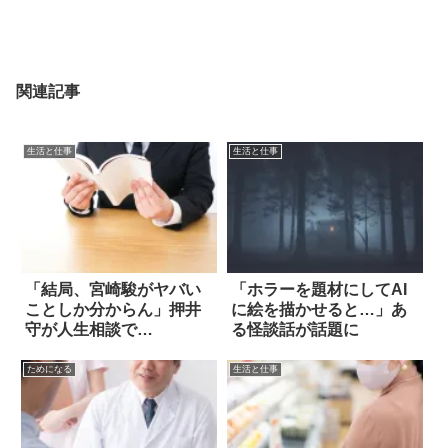
関連記事
生活と仕事
生活と仕事
「結局、宮崎駿がヤバい
「ホラーを題材にしてAI
ことしか分からん」押井
に絵を描かせると…」あ
守が人生相談で…
る怪談話が話題に
ためになる
生活と仕事