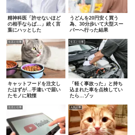
精神科医「許せないほど
うどんを20円安く買う
の相手ならば…」続く言
為、30分歩いて大型スー
葉にハッとした
パーへ行った結果
生活と仕事
生活と仕事
キャットフードを注文し
「軽く事故った」と持ち
たはずが…手違いで届い
込まれた車を点検してい
たモノに戦慄
たら…ゾッ
生活と仕事
人気記事