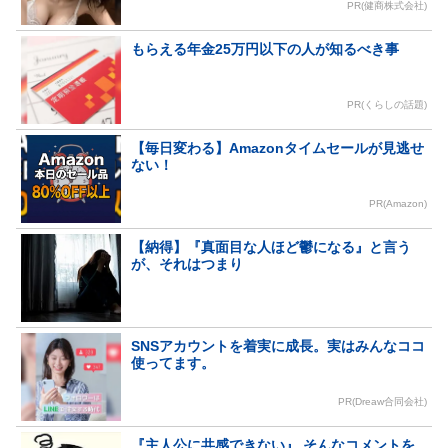
PR(健商株式会社)
もらえる年金25万円以下の人が知るべき事
PR(くらしの話題)
【毎日変わる】Amazonタイムセールが見逃せ
ない！
PR(Amazon)
【納得】『真面目な人ほど鬱になる』と言う
が、それはつまり
SNSアカウントを着実に成長。実はみんなココ
使ってます。
PR(Dreaw合同会社)
『主人公に共感できない』 そんなコメントを