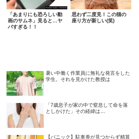
「あまりにも恐ろしい動
思わず二度見！この猫の
画のサムネ」見ると…ヤ
座り方が新しい(笑)
バすぎる！！
暑い中働く作業員に無礼な発言をした
学生。それを見かけた教授は
「7歳息子が家の中で窒息して命を落
としかけた」その経緯は…
【パニック】駐車券が見つからず精算