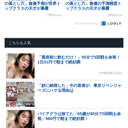
の落とし穴」株価予測が世界ト
の落とし穴」株価の予測精度ト
ップクラスの天才が暴露
ップクラスの天才が暴露
[PR]Acoco.
[PR]Acoco.
Recommended by
こちらも人気
「風俗前に飲むだけ！」45分で3回戦も余裕！
1日31円で朝まで絶好調
PR(健商株式会社)
「妙に納得した」今の若者が、東京リベンジャ
ーズにハマる理由は
バイアグラは捨てた「65歳が45分で3回戦も余
裕」980円で朝まで絶好調！