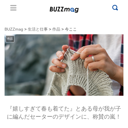
BUZZmag
>
生活と仕事
>
作品
> 今ここ
作品
『嬉しすぎて春も着てた』とある母が我が子
に編んだセーターのデザインに、称賛の嵐！