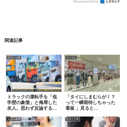
Recommended by
関連記事
生活と仕事
ローカル
トラックの運転手を「低
「タイにしまむらが！？
学歴の象徴」と侮辱した
って一瞬期待しちゃった
友人。思わず反論する
看板 」見ると…
と…
お店＆接客
生活と仕事