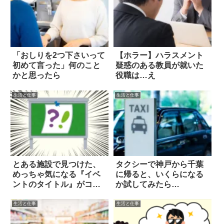
「おしりを2つ下さいって
【ホラー】ハラスメント
初めて言った」何のこと
疑惑のある教員が就いた
かと思ったら
役職は…え
生活と仕事
生活と仕事
とある施設で見つけた、
タクシーで神戸から千葉
めっちゃ気になる『イベ
に帰ると、いくらになる
ントのタイトル』がコチ
か試してみたら…
ラ
生活と仕事
生活と仕事