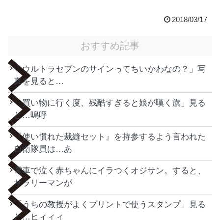
2018/03/17
おすすめ記事
「ウルトラセブンのサインってちいかわなの？」写
真を見ると…
「買い物に行く度、残酷すぎると娘が嘆く旗」見る
と…嗚呼
『使い慣れた裁縫セット』を持参するよう言われた
自衛隊員は…あ
電車で泣く赤ちゃんにイラつくオジサン。すると、
サラリーマンが
「うちの教授がよくプリントで使うスタンプ」見る
と…ヒィィィ