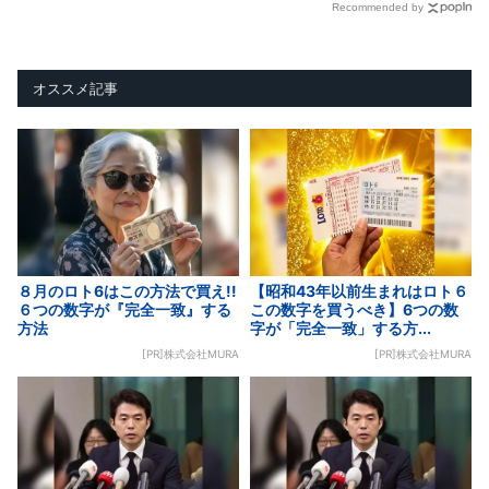
Recommended by
オススメ記事
８月のロト6はこの方法で買え!!
【昭和43年以前生まれはロト６
６つの数字が『完全一致』する
この数字を買うべき】6つの数
方法
字が「完全一致」する方...
[PR]株式会社MURA
[PR]株式会社MURA