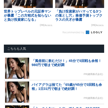
世界トップレベルの元証券マン
「負け投資家がハマってる3つ
が暴露「この方程式を知らない
の落とし穴」株価予測トップク
と負け投資家になる」
ラスの天才が暴露
[PR]Acoco.
[PR]Acoco.
Recommended by
こちらも人気
「風俗前に飲むだけ！」45分で3回戦も余裕！
980円で朝まで絶好調
PR(健商株式会社)
バイアグラは捨てた「65歳が45分で3回戦も余
裕」1日31円で朝まで絶好調！
PR(健商株式会社)