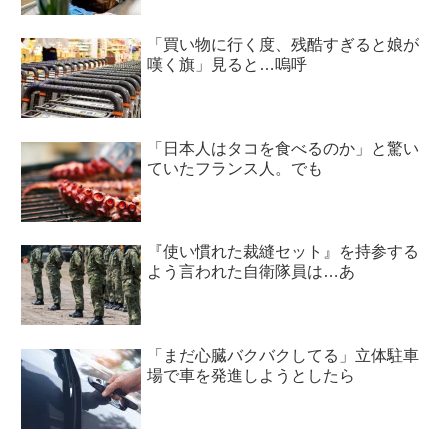
「買い物に行く度、残酷すぎると娘が
嘆く旗」見ると…嗚呼
「日本人はタコを食べるのか」と驚い
ていたフランス人。でも
『使い慣れた裁縫セット』を持参する
よう言われた自衛隊員は…あ
「まだ心臓バクバクしてる」立体駐車
場で車を発進しようとしたら