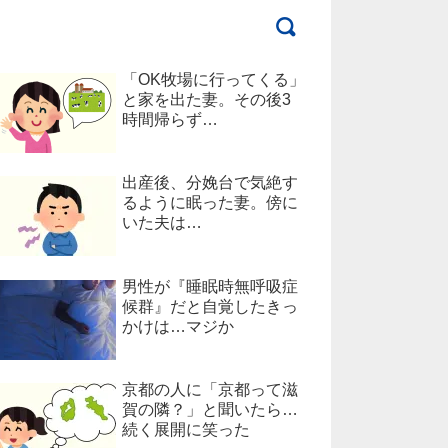
「OK牧場に行ってくる」
と家を出た妻。その後3
時間帰らず…
出産後、分娩台で気絶す
るように眠った妻。傍に
いた夫は…
男性が『睡眠時無呼吸症
候群』だと自覚したきっ
かけは…マジか
京都の人に「京都って滋
賀の隣？」と聞いたら…
続く展開に笑った