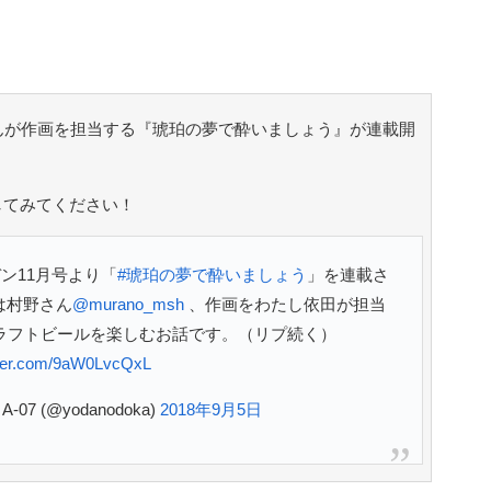
んが作画を担当する『琥珀の夢で酔いましょう』が連載開
してみてください！
デン11月号より「
#琥珀の夢で酔いましょう
」を連載さ
は村野さん
@murano_msh
、作画をわたし依田が担当
ラフトビールを楽しむお話です。（リプ続く）
itter.com/9aW0LvcQxL
07 (@yodanodoka)
2018年9月5日