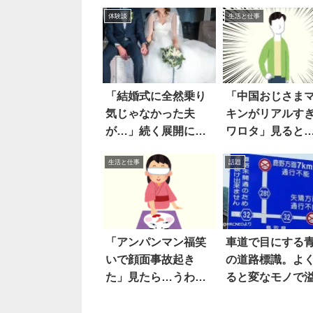
体験談
生活と仕事
「結婚式に全然乗り
「中国おじさま
気じゃなかった夫
キンがリアルす
が…」続く展開に驚
ワロタ」見ると
き！
ントだ
生活と仕事
話題
「アンパンマン福笑
車道で目にする
いで顔面事故起き
の道路標識。よ
た」見たら…うわぁ
ると変なモノで
ぁぁ
ている…(笑) 8枚