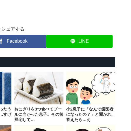
シェアする
Facebook
LINE
ったう
おにぎりを3つ食べてプー
小2息子に「なんで歯医者
…すげ
ルに向かった息子。その後
になったの？」と聞かれ、
帰宅して…
答えたら…え