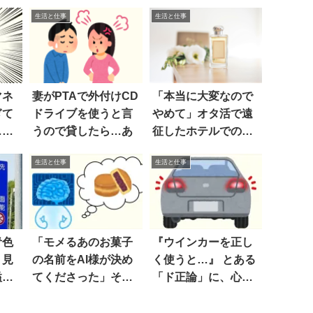
生活と仕事
生活と仕事
マネ
妻がPTAで外付けCD
「本当に大変なので
ぎて
ドライブを使うと言
やめて」オタ活で遠
…ホ
うので貸したら…あ
征したホテルでのNG
行為は
生活と仕事
生活と仕事
青色
「モメるあのお菓子
『ウインカーを正し
く見
の名前をAI様が決め
く使うと…』 とある
溢れ
てくださった」それ
「ド正論」に、心か
は…
ら納得した