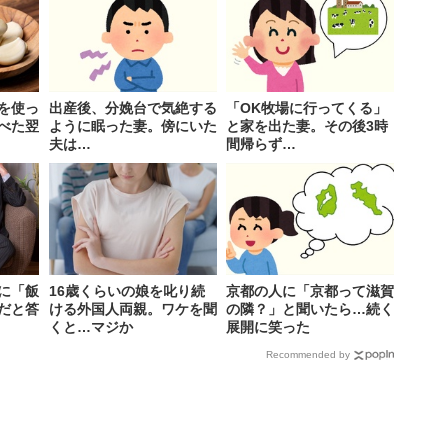
を使っ
出産後、分娩台で気絶する
「OK牧場に行ってくる」
べた翌
ように眠った妻。傍にいた
と家を出た妻。その後3時
夫は…
間帰らず…
に「飯
16歳くらいの娘を叱り続
京都の人に「京都って滋賀
だと答
ける外国人両親。ワケを聞
の隣？」と聞いたら…続く
くと…マジか
展開に笑った
Recommended by