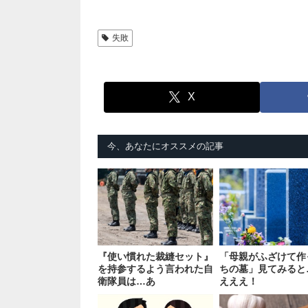
失敗
X
今、あなたにオススメの記事
『使い慣れた裁縫セット』
「母親がふざけて作
を持参するよう言われた自
ちの墓」見てみると
衛隊員は…あ
えええ！