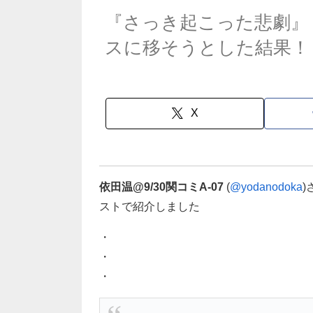
『さっき起こった悲劇』
スに移そうとした結果！
X
依田温@9/30関コミA-07
(
@yodanodoka
ストで紹介しました
・
・
・