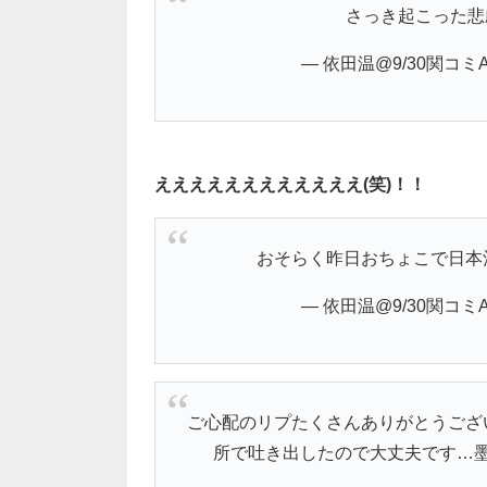
さっき起こった
— 依田温@9/30関コミA-0
ええええええええええええ(笑)！！
おそらく昨日おちょこで日本
— 依田温@9/30関コミA-0
ご心配のリプたくさんありがとうござ
所で吐き出したので大丈夫です…