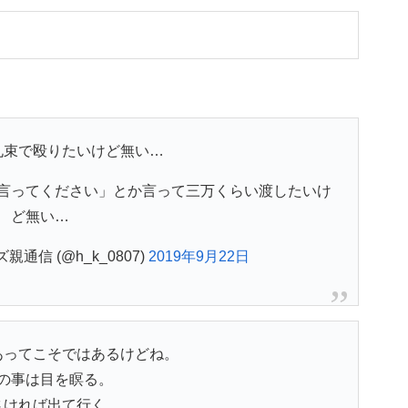
札束で殴りたいけど無い…
言ってください」とか言って三万くらい渡したいけ
ど無い…
親通信 (@h_k_0807)
2019年9月22日
あってこそではあるけどね。
の事は目を瞑る。
さければ出て行く。