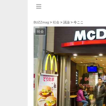
BUZZmag
>
社会
>
議論
> 今ここ
社会