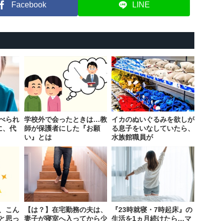
Facebook
LINE
べられ
学校外で会ったときは…教
イカのぬいぐるみを欲しが
に、代
師が保護者にした『お願
る息子をいなしていたら、
い』とは
水族館職員が
、こん
【は？】在宅勤務の夫は、
『23時就寝・7時起床』の
と思っ
妻子が寝室へ入ってから少
生活を1ヵ月続けたら…マ