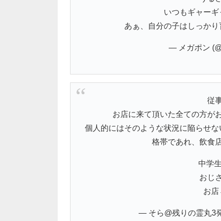
いつもギャーギ
あぁ、自分の子はしっかり
— メガポン (@o
従
お店に来て頂いた全ての方がお
個人的にはそのような状況に陥らせな
格帯であれ、飲食店
中学生
おじさ
お店
— そら@残りの霊丸3発…！