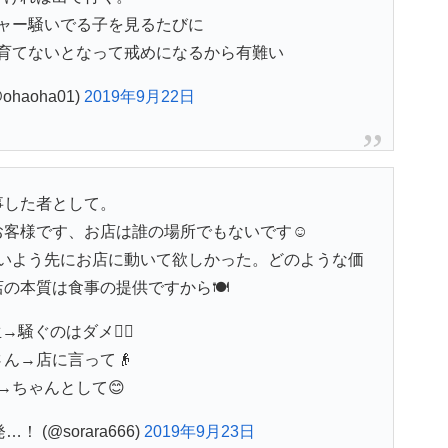
ャー騒いでる子を見るたびに
育てないとなって戒めになるから有難い
haoha01)
2019年9月22日
事した者として。
客様です、お店は誰の場所でもないです☺️
いよう先にお店に動いて欲しかった。どのような価
の本質は食事の提供ですから🍽
→騒ぐのはダメ🙅‍♂️
ん→店に言って👴
→ちゃんとして😊
 (@sorara666)
2019年9月23日