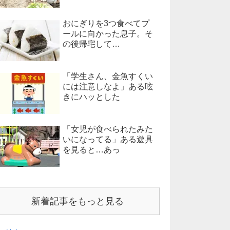
おにぎりを3つ食べてプ
ールに向かった息子。そ
の後帰宅して…
「学生さん、金魚すくい
には注意しなよ」ある呟
きにハッとした
「女児が食べられたみた
いになってる」ある遊具
を見ると…あっ
新着記事をもっと見る