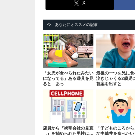
X
今、あなたにオススメの記事
「女児が食べられたみたい
最後の一つを兄に食
になってる」ある遊具を見
泣きじゃくる2歳児
ると…あっ
替案を出すと
店員から『携帯会社の見直
「子どものころから
し』を勧められた男性は…
な中華丼を食べたい