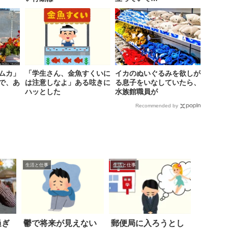
ムカ」
「学生さん、金魚すくいに
イカのぬいぐるみを欲しが
査で、あ
は注意しなよ」ある呟きに
る息子をいなしていたら、
ハッとした
水族館職員が
Recommended by
生活と仕事
生活と仕事
過ぎ
鬱で将来が見えない
郵便局に入ろうとし