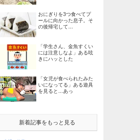
おにぎりを3つ食べてプ
ールに向かった息子。そ
の後帰宅して…
「学生さん、金魚すくい
には注意しなよ」ある呟
きにハッとした
「女児が食べられたみた
いになってる」ある遊具
を見ると…あっ
新着記事をもっと見る