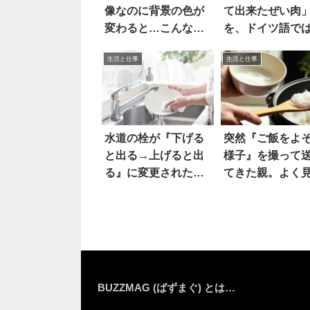
像なのに背景の色が
て出来たぜい肉
変わると…こんなに
を、ドイツ語で
変わる
う表す！？
生活と仕事
生活と仕事
水道の栓が『下げる
突然『ご飯をよ
と出る→上げると出
様子』を撮って
る』に変更されたワ
てきた親。よく
ケは…
と
BUZZMAG (ばずまぐ) とは…