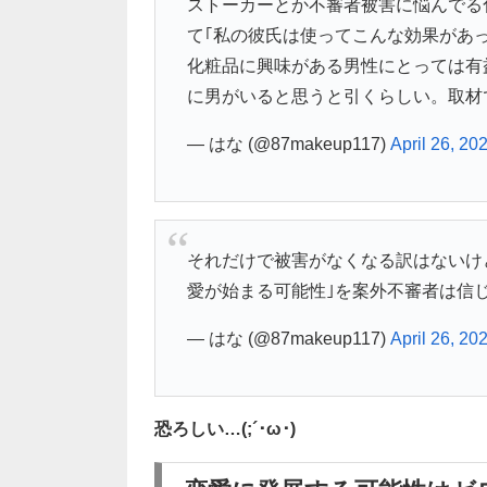
ストーカーとか不審者被害に悩んでる
て｢私の彼氏は使ってこんな効果があ
化粧品に興味がある男性にとっては有
に男がいると思うと引くらしい。取材
— はな (@87makeup117)
April 26, 20
それだけで被害がなくなる訳はないけ
愛が始まる可能性｣を案外不審者は信
— はな (@87makeup117)
April 26, 20
恐ろしい…(;´･ω･)