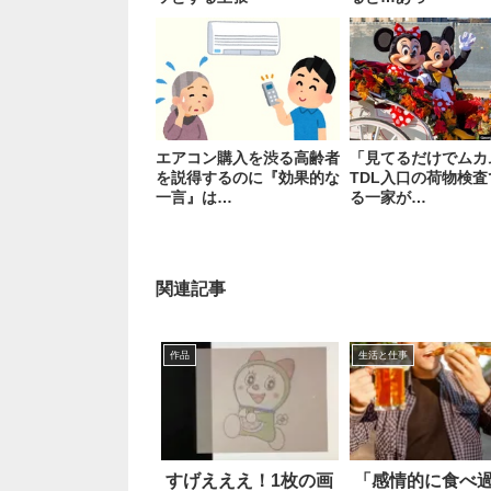
エアコン購入を渋る高齢者
「見てるだけでムカ
を説得するのに『効果的な
TDL入口の荷物検
一言』は…
る一家が…
関連記事
作品
生活と仕事
すげえええ！1枚の画
「感情的に食べ