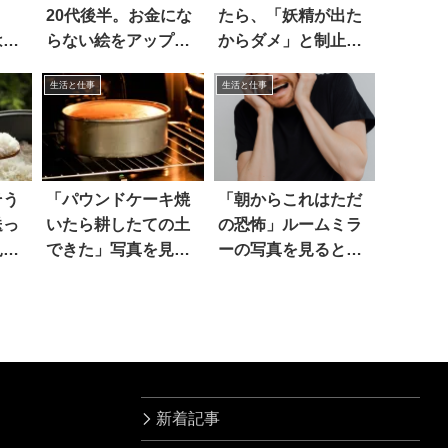
」
20代後半。お金にな
たら、「妖精が出た
はこ
らない絵をアップし
からダメ」と制止さ
ていたら…？
れ…
生活と仕事
生活と仕事
そう
「パウンドケーキ焼
「朝からこれはただ
送っ
いたら耕したての土
の恐怖」ルームミラ
見る
できた」写真を見る
ーの写真を見ると…
と…あ
ヒィィ
新着記事