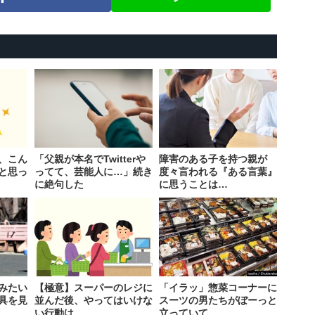
、こん
「父親が本名でTwitterや
障害のある子を持つ親が
と思っ
ってて、芸能人に…」続き
度々言われる『ある言葉』
に絶句した
に思うことは…
みたい
【極意】スーパーのレジに
「イラッ」惣菜コーナーに
具を見
並んだ後、やってはいけな
スーツの男たちがぼーっと
い行動は
立っていて…