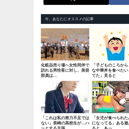
今、あなたにオススメの記事
化粧品売り場へ女性同伴で
「子どものころから
訪れる男性客に対し、美容
な中華丼を食べたい
部員は…
てた」見ると
「これは私の努力不足では
「女児が食べられた
ない」長崎の高校生が…ハ
になってる」ある遊
ッとする主張
ると…あっ