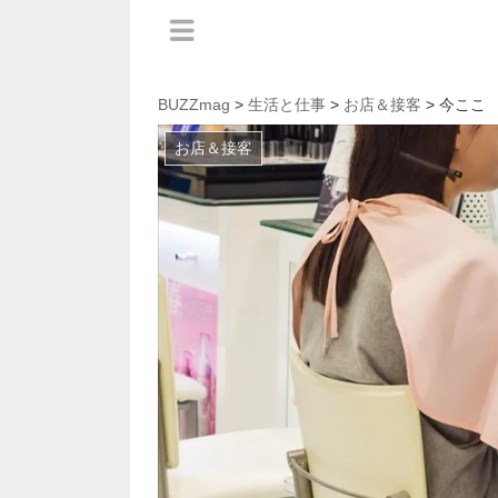
BUZZmag
>
生活と仕事
>
お店＆接客
> 今ここ
お店＆接客