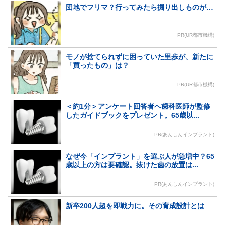
団地でフリマ？行ってみたら掘り出しものが…
PR(UR都市機構)
モノが捨てられずに困っていた里歩が、新たに
「買ったもの」は？
PR(UR都市機構)
＜約1分＞アンケート回答者へ歯科医師が監修
したガイドブックをプレゼント。65歳以...
PR(あんしんインプラント)
なぜ今「インプラント」を選ぶ人が急増中？65
歳以上の方は要確認。抜けた歯の放置は...
PR(あんしんインプラント)
新卒200人超を即戦力に。その育成設計とは