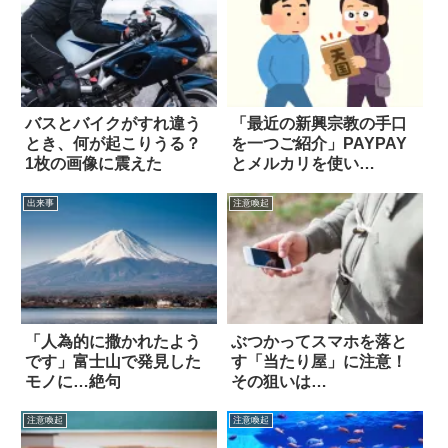
バスとバイクがすれ違う
「最近の新興宗教の手口
とき、何が起こりうる？
を一つご紹介」PAYPAY
1枚の画像に震えた
とメルカリを使い…
出来事
注意喚起
「人為的に撒かれたよう
ぶつかってスマホを落と
です」富士山で発見した
す「当たり屋」に注意！
モノに…絶句
その狙いは…
注意喚起
注意喚起