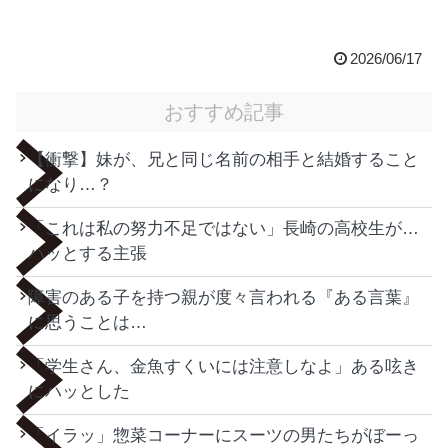
2026/06/17
おすすめ記事
【衝撃】妹が、兄と同じ名前の相手と結婚すること
になり…？
「これは私の努力不足ではない」長崎の高校生が…
ハッとする主張
障害のある子を持つ親が度々言われる『ある言葉』
に思うことは…
「学生さん、金魚すくいには注意しなよ」ある呟き
にハッとした
「イラッ」惣菜コーナーにスーツの男たちがぼーっ