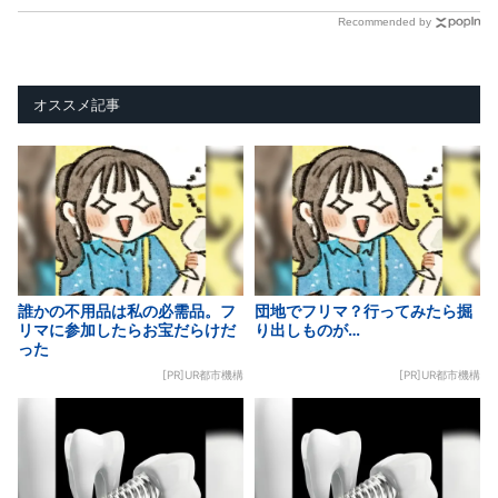
Recommended by
オススメ記事
誰かの不用品は私の必需品。フ
団地でフリマ？行ってみたら掘
リマに参加したらお宝だらけだ
り出しものが…
った
[PR]UR都市機構
[PR]UR都市機構