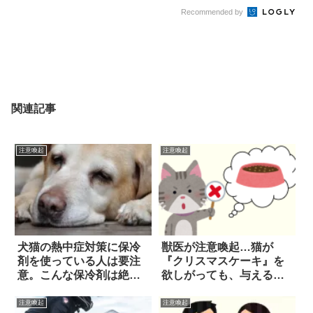
Recommended by
関連記事
注意喚起
注意喚起
犬猫の熱中症対策に保冷
獣医が注意喚起…猫が
剤を使っている人は要注
『クリスマスケーキ』を
意。こんな保冷剤は絶対
欲しがっても、与えるの
ダメ！
はNG
注意喚起
注意喚起