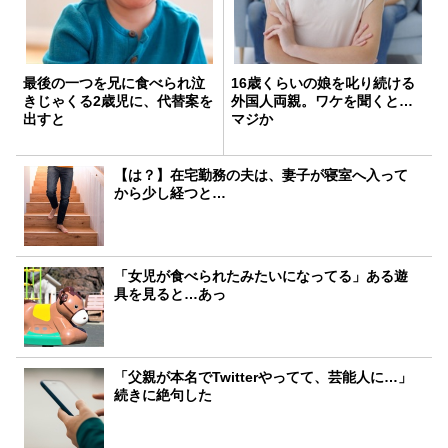
最後の一つを兄に食べられ泣
16歳くらいの娘を叱り続ける
きじゃくる2歳児に、代替案を
外国人両親。ワケを聞くと…
出すと
マジか
【は？】在宅勤務の夫は、妻子が寝室へ入って
から少し経つと…
「女児が食べられたみたいになってる」ある遊
具を見ると…あっ
「父親が本名でTwitterやってて、芸能人に…」
続きに絶句した