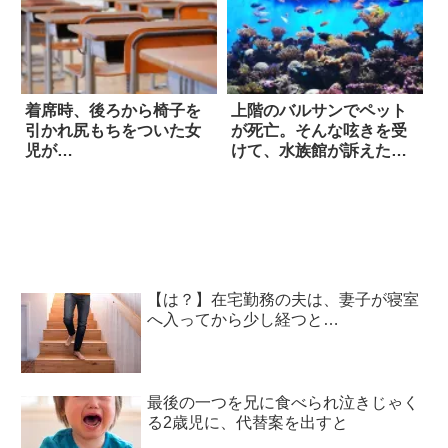
着席時、後ろから椅子を
上階のバルサンでペット
引かれ尻もちをついた女
が死亡。そんな呟きを受
児が…
けて、水族館が訴えたい
ことは？
【は？】在宅勤務の夫は、妻子が寝室
へ入ってから少し経つと…
最後の一つを兄に食べられ泣きじゃく
る2歳児に、代替案を出すと