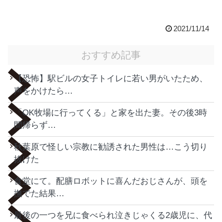
2021/11/14
おすすめ記事
【恐怖】駅ビルの女子トイレに若い男がいたため、
声をかけたら…
「OK牧場に行ってくる」と家を出た妻。その後3時
間帰らず…
秋葉原で怪しい宗教に勧誘された男性は…こう切り
抜けた
食堂にて。配膳ロボットに喜んだおじさんが、頭を
撫でた結果…
最後の一つを兄に食べられ泣きじゃくる2歳児に、代