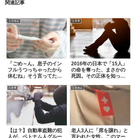
関連記事
注意喚起
出来事
「ごめ～ん。息子のイン
2016年の日本で「15人」
フルうつっちゃったから
の命を奪った、まさかの
休むね」そう言ってた同
死因。その正体を知って
僚が亡くなった
震える
出来事
注意喚起
【は？】自動車盗難の犯
老人3人に「席を譲れ」と
人が、ベトナム人グルー
言われた女性。このマー