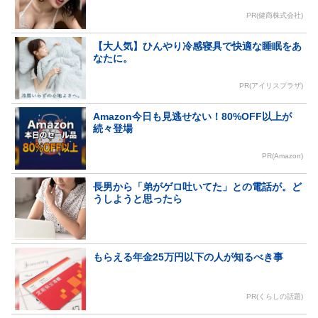
PR(健商株式会社)
【大人気】ひんやり冷感寝具で快適な睡眠をあ
なたに。
PR(アイリスプラザ)
Amazon今日も見逃せない！80%OFF以上が
続々登場
PR(Amazon)
長男から「弟がゲロ吐いてた」との電話が。ど
うしようと思ったら
もらえる年金25万円以下の人が知るべき事
PR(くらしの話題)