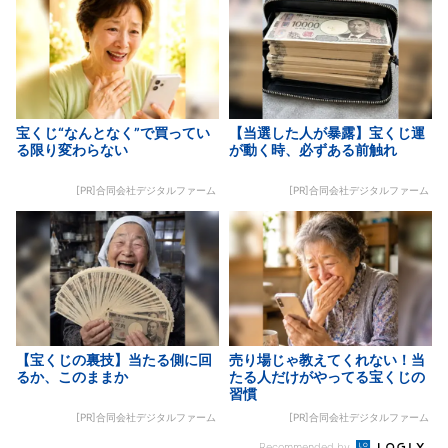
宝くじ“なんとなく”で買ってい
【当選した人が暴露】宝くじ運
る限り変わらない
が動く時、必ずある前触れ
[PR]合同会社デジタルファーム
[PR]合同会社デジタルファーム
【宝くじの裏技】当たる側に回
売り場じゃ教えてくれない！当
るか、このままか
たる人だけがやってる宝くじの
習慣
[PR]合同会社デジタルファーム
[PR]合同会社デジタルファーム
Recommended by