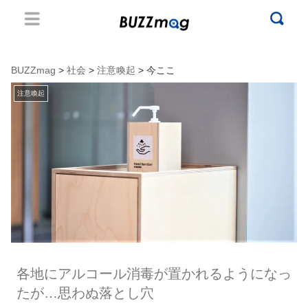
BUZZmag
>
社会
>
注意喚起
> 今ここ
注意喚起
各地にアルコール消毒が置かれるようになっ
たが…思わぬ落とし穴