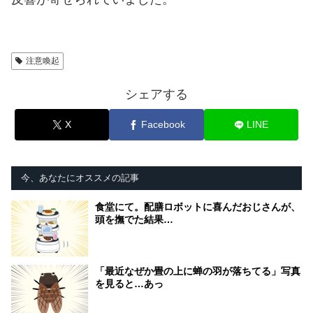
注意喚起
シェアする
X
Facebook
LINE
今、あなたにオススメの記事
食堂にて。配膳ロボットに喜んだおじさんが、
頭を撫でた結果…
「最近なぜか畳の上に蝉の羽が落ちてる」写真
を見ると…あっ