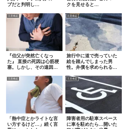
プだと判明し…
クを見せると…
注意喚起
注意喚起
『伯父が突然亡くなっ
旅行中に道で売っていた
た』 直接の死因は心筋梗
絵を踏んでしまった男
塞。しかし、その遠因は
性。弁償を求められる
「脱水」だった
も、あれ！？
注意喚起
注意喚起
「熱中症とかライトな言
障害者用の駐車スペース
い方するけど…」続く言
に車を駐めたら…開いた