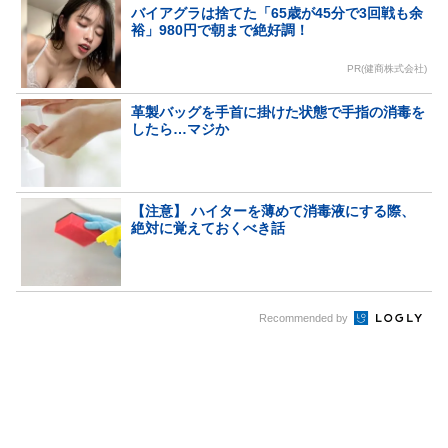
バイアグラは捨てた「65歳が45分で3回戦も余
裕」980円で朝まで絶好調！
PR(健商株式会社)
革製バッグを手首に掛けた状態で手指の消毒を
したら…マジか
【注意】 ハイターを薄めて消毒液にする際、
絶対に覚えておくべき話
Recommended by