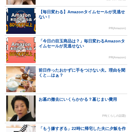
【毎日変わる】Amazonタイムセールが見逃せ
ない！
PR(Amazon)
「今日の目玉商品は？」毎日変わるAmazonタ
イムセールが見逃せない
PR(Amazon)
前日作ったおかずに手をつけない夫。理由を聞
くと…はぁ？
お墓の撤去にいくらかかる？墓じまい費用
PR(くらしの話題)
「もう嫌すぎる」22時に帰宅した夫に夕飯を作