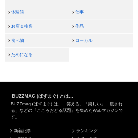
体験談
仕事
お店＆接客
作品
食べ物
ローカル
ためになる
BUZZMAG (ばずまぐ) とは…
BUZZmag (ばずまぐ) は、「笑える」「楽しい」「癒され
る」などの『こころおどる話題』を集めたWebマガジンで
す。
新着記事
ランキング