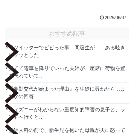
2025/06/07
おすすめ記事
「ツイッターでビビった事。同級生が…」ある呟き
にゾッとした
慌てて電車を降りていった夫婦が、座席に荷物を置
き忘れていて…
『参勤交代が始まった理由』を生徒に尋ねたら…ま
さかの回答
ディズニーがわからない重度知的障害の息子と、ラ
ンドへ行くと…
産婦人科の前で、新生児を抱いた母親が夫に怒って