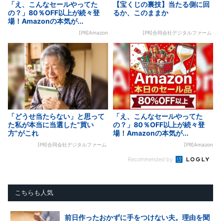
「え、こんなセールやってた
【宝くじの裏技】当たる側に回
の？」80％OFF以上が続々登
るか、このままか
場！Amazonの本気が...
[PR]Amazon
[PR]合同会社デジタルファーム
「どうせ当たらない」と思って
「え、こんなセールやってた
た私が本当に当選した“買い
の？」80％OFF以上が続々登
方”がこれ
場！Amazonの本気が...
[PR]合同会社デジタルファーム
[PR]Amazon
Recommended by
こちらも人気
前日作ったおかずに手をつけない夫。理由を聞