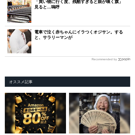
「買い物に行く度、残酷すぎると娘が嘆く旗」
見ると…嗚呼
電車で泣く赤ちゃんにイラつくオジサン。する
と、サラリーマンが
Recommended by
オススメ記事