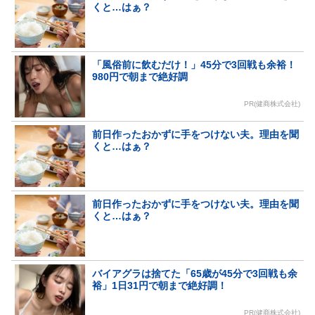
くと…はぁ？
「風俗前に飲むだけ！」45分で3回戦も余裕！
980円で朝まで絶好調
PR(健商株式会社)
前日作ったおかずに手をつけない夫。理由を聞
くと…はぁ？
前日作ったおかずに手をつけない夫。理由を聞
くと…はぁ？
バイアグラは捨てた「65歳が45分で3回戦も余
裕」1日31円で朝まで絶好調！
PR(健商株式会社)