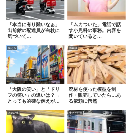
「本当に有り難いなぁ」
「ムカついた」電話で話
出前館の配達員が白杖に
す小児科の事務。内容を
気づいて…
聞いていると…
笑える
体験談
「大阪の笑い」と「ドリ
廃材を使った模型を制
フの笑い」の違いは？→
作・販売していたら…あ
とっても的確な例えが話
る依頼に愕然
題に
人気記事
生活と仕事