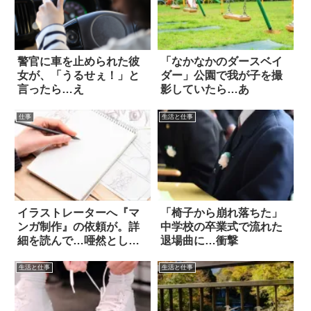
警官に車を止められた彼
「なかなかのダースベイ
女が、「うるせぇ！」と
ダー」公園で我が子を撮
言ったら…え
影していたら…あ
仕事
生活と仕事
イラストレーターへ『マ
「椅子から崩れ落ちた」
ンガ制作』の依頼が。詳
中学校の卒業式で流れた
細を読んで…唖然とし
退場曲に…衝撃
た！
生活と仕事
生活と仕事