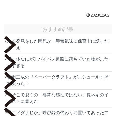
2023/12/02
おすすめ記事
ある発見をした園児が、興奮気味に保育士に話した
ら…え
【一体なにが】バイパス道路に落ちていた物が…ヤ
バすぎる
石田三成の『ペーパークラフト』が…シュールすぎ
て笑った！
「そこで裂くの、尋常な感性ではない」長ネギのイ
ラストに震えた
「コメダまじか」呼び鈴の代わりに置いてあったア