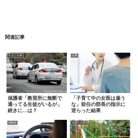
関連記事
生活と仕事
仕事
保護者「教習所に無断で
「子育て中の女医は雇う
通ってる生徒がいるが」
な」前任の部長の指示に
続きに…は？
逆らった結果
体験談
生活と仕事