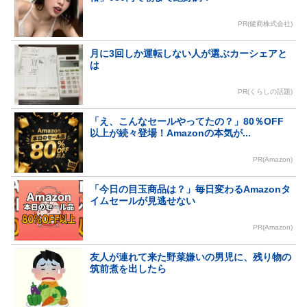
PR(健商株式会社)
月に3回しか運転しない人が選ぶカーシェアと
は
PR(くらしの話題)
「え、こんなセールやってたの？」80％OFF
以上が続々登場！Amazonの本気が...
PR(Amazon)
「今日の目玉商品は？」毎日変わるAmazonタ
イムセールが見逃せない
PR(Amazon)
友人が連れて来た野菜嫌いの男児に、残り物の
筑前煮を出したら