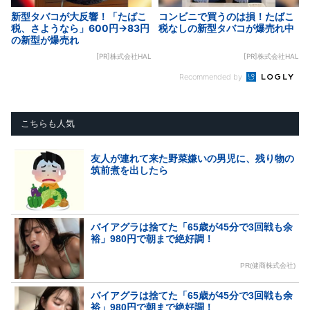
新型タバコが大反響！「たばこ
コンビニで買うのは損！たばこ
税、さようなら」600円→83円
税なしの新型タバコが爆売れ中
の新型が爆売れ
[PR]株式会社HAL
[PR]株式会社HAL
Recommended by
こちらも人気
友人が連れて来た野菜嫌いの男児に、残り物の
筑前煮を出したら
バイアグラは捨てた「65歳が45分で3回戦も余
裕」980円で朝まで絶好調！
PR(健商株式会社)
バイアグラは捨てた「65歳が45分で3回戦も余
裕」980円で朝まで絶好調！