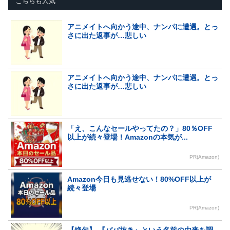
こちらも人気
アニメイトへ向かう途中、ナンパに遭遇。とっ
さに出た返事が…悲しい
アニメイトへ向かう途中、ナンパに遭遇。とっ
さに出た返事が…悲しい
「え、こんなセールやってたの？」80％OFF
以上が続々登場！Amazonの本気が...
PR(Amazon)
Amazon今日も見逃せない！80%OFF以上が
続々登場
PR(Amazon)
【絶句】 『ババ抜き』という名前の由来を調