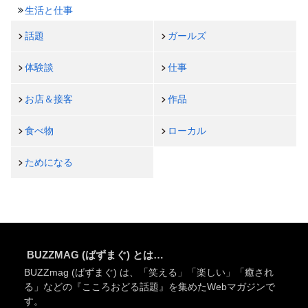
生活と仕事
話題
ガールズ
体験談
仕事
お店＆接客
作品
食べ物
ローカル
ためになる
BUZZMAG (ばずまぐ) とは…
BUZZmag (ばずまぐ) は、「笑える」「楽しい」「癒され
る」などの『こころおどる話題』を集めたWebマガジンで
す。