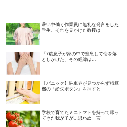
暑い中働く作業員に無礼な発言をした
学生。それを見かけた教授は
「7歳息子が家の中で窒息して命を落
としかけた」その経緯は…
【パニック】駐車券が見つからず精算
機の『紛失ボタン』を押すと
学校で育てたミニトマトを持って帰っ
てきた我が子が…思わぬ一言