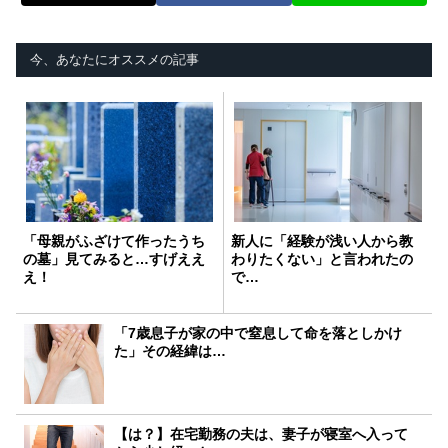
今、あなたにオススメの記事
「母親がふざけて作ったうち
新人に「経験が浅い人から教
の墓」見てみると…すげええ
わりたくない」と言われたの
え！
で…
「7歳息子が家の中で窒息して命を落としかけ
た」その経緯は…
【は？】在宅勤務の夫は、妻子が寝室へ入って