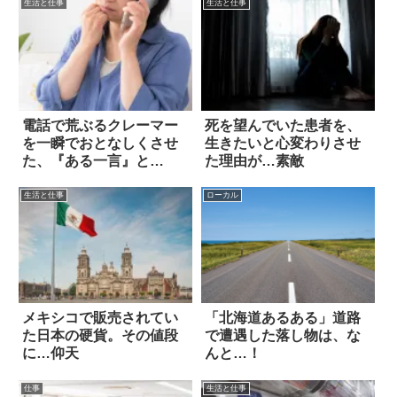
生活と仕事
生活と仕事
電話で荒ぶるクレーマー
死を望んでいた患者を、
を一瞬でおとなしくさせ
生きたいと心変わりさせ
た、『ある一言』と
た理由が…素敵
は…？
生活と仕事
ローカル
メキシコで販売されてい
「北海道あるある」道路
た日本の硬貨。その値段
で遭遇した落し物は、な
に…仰天
んと…！
仕事
生活と仕事