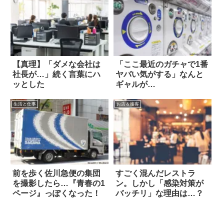
【真理】「ダメな会社は
「ここ最近のガチャで1番
社長が…」続く言葉にハ
ヤバい気がする」なんと
ッとした
ギャルが…
生活と仕事
お店＆接客
前を歩く佐川急便の集団
すごく混んだレストラ
を撮影したら…『青春の1
ン。しかし「感染対策が
ページ』っぽくなった！
バッチリ」な理由は…？