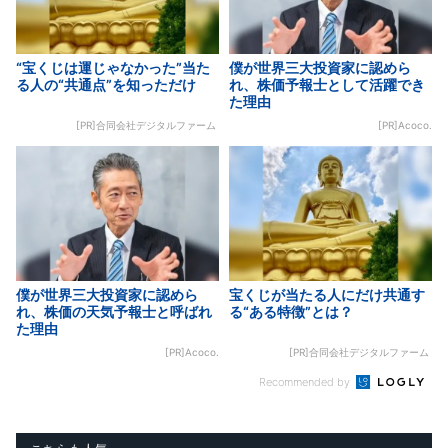
“宝くじは運じゃなかった”当た
僕が世界三大投資家に認めら
る人の“共通点”を知っただけ
れ、株価予報士として活躍でき
た理由
[PR]合同会社デジタルファーム
[PR]Acoco.
僕が世界三大投資家に認めら
宝くじが当たる人にだけ共通す
れ、株価の天気予報士と呼ばれ
る“ある特徴”とは？
た理由
[PR]Acoco.
[PR]合同会社デジタルファーム
Recommended by