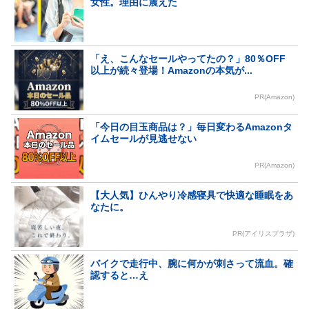
女性。理由に震えた
「え、こんなセールやってたの？」80％OFF
以上が続々登場！Amazonの本気が...
PR(Amazon)
「今日の目玉商品は？」毎日変わるAmazonタ
イムセールが見逃せない
PR(Amazon)
【大人気】ひんやり冷感寝具で快適な睡眠をあ
なたに。
PR(アイリスプラザ)
バイクで走行中、腕に何かが刺さって流血。確
認すると…え