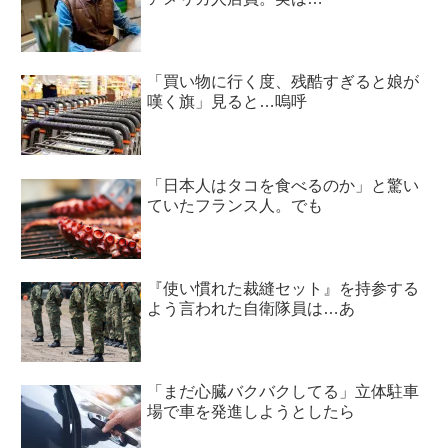
「買い物に行く度、残酷すぎると娘が
嘆く旗」見ると…嗚呼
「日本人はタコを食べるのか」と驚い
ていたフランス人。でも
『使い慣れた裁縫セット』を持参する
よう言われた自衛隊員は…あ
「まだ心臓バクバクしてる」立体駐車
場で車を発進しようとしたら