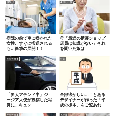
体験談
生活と仕事
病院の前で車に轢かれた
母「最近の携帯ショップ
女性。すぐに搬送される
店員は知識がない」それ
も…衝撃の展開！！
を聞いた娘は
生活と仕事
作品
「要人アテンド中」ジョ
全部懐かしい…！とある
ージア大使が投稿した写
デザイナーが作った「平
真に…キュン
成の標本」をご覧あれ
生活と仕事
体験談