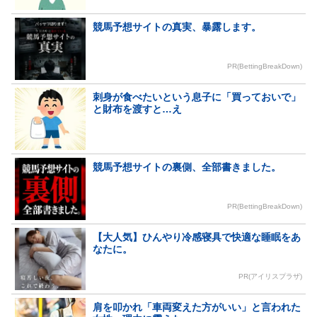
競馬予想サイトの真実、暴露します。
PR(BettingBreakDown)
刺身が食べたいという息子に「買っておいで」
と財布を渡すと…え
競馬予想サイトの裏側、全部書きました。
PR(BettingBreakDown)
【大人気】ひんやり冷感寝具で快適な睡眠をあ
なたに。
PR(アイリスプラザ)
肩を叩かれ「車両変えた方がいい」と言われた