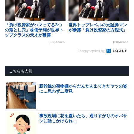
「負け投資家がハマってる3つ
世界トップレベルの元証券マン
の落とし穴」株価予測が世界ト
が暴露「負け投資家の方程式」
ップクラスの天才が暴露
[PR]Acoco.
[PR]Acoco.
Recommended by
こちらも人気
新幹線の荷物棚からだんだん出てきたヤツの姿
に…思わず二度見
事故現場に花を置いたら、通りすがりのオバサ
ンに話しかけられ…