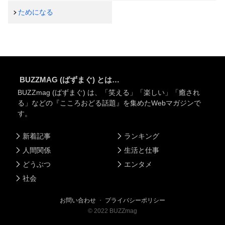
ためになる
BUZZMAG (ばずまぐ) とは…
BUZZmag (ばずまぐ) は、「笑える」「楽しい」「癒され
る」などの『こころおどる話題』を集めたWebマガジンで
す。
新着記事
ランキング
人間関係
生活と仕事
どうぶつ
エンタメ
社会
お問い合わせ
・
プライバシーポリシー
©
2022
BUZZmag