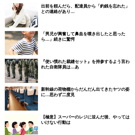
出前を頼んだら、配達員から「釣銭を忘れた」
との連絡があり…
「男児が興奮して鼻血を噴き出したと思った
ら…」続きに驚愕
『使い慣れた裁縫セット』を持参するよう言わ
れた自衛隊員は…あ
新幹線の荷物棚からだんだん出てきたヤツの姿
に…思わず二度見
【極意】スーパーのレジに並んだ後、やっては
いけない行動は