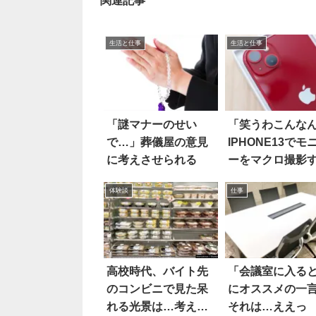
関連記事
生活と仕事
生活と仕事
「謎マナーのせい
「笑うわこんな
で…」葬儀屋の意見
IPHONE13でモ
に考えさせられる
ーをマクロ撮影
と…
体験談
仕事
高校時代、バイト先
「会議室に入る
のコンビニで見た呆
にオススメの一
れる光景は…考えさ
それは…ええっ