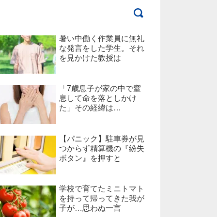
暑い中働く作業員に無礼
な発言をした学生。それ
を見かけた教授は
「7歳息子が家の中で窒
息して命を落としかけ
た」その経緯は…
【パニック】駐車券が見
つからず精算機の『紛失
ボタン』を押すと
学校で育てたミニトマト
を持って帰ってきた我が
子が…思わぬ一言