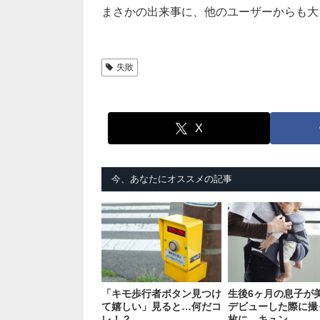
まさかの出来事に、他のユーザーからも大
失敗
X
今、あなたにオススメの記事
「キモ歩行者ボタン見つけ
生後6ヶ月の息子が
て嬉しい」見ると…何だコ
デビューした際に撮
レ！？
枚に…キュン