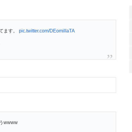
てます。
pic.twitter.com/DEomilIaTA
3
wwww