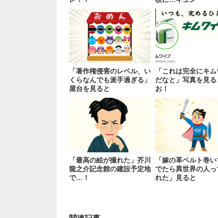
「著作権侵害のレベル、い
「これは完全にキム
くらなんでも派手過ぎる」
だなと」写真を見る
屋台を見ると
お！
「最高の絵が撮れた」芥川
「嫁の革ベルト巻い
龍之介記念館の建設予定地
でたら異世界の人っ
で…！
れた」見ると