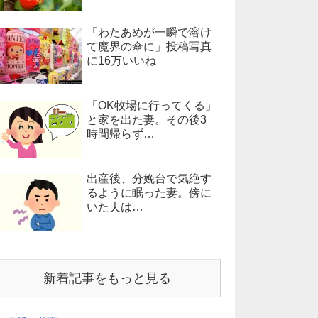
「わたあめが一瞬で溶け
て魔界の傘に」投稿写真
に16万いいね
「OK牧場に行ってくる」
と家を出た妻。その後3
時間帰らず…
出産後、分娩台で気絶す
るように眠った妻。傍に
いた夫は…
新着記事をもっと見る