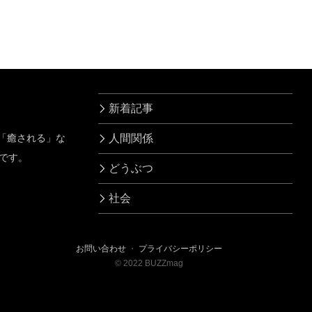
は
た
新着記事
」「癒される」な
人間関係
です。
どうぶつ
社会
お問い合わせ
・
プライバシーポリシー
©
2022
BUZZmag