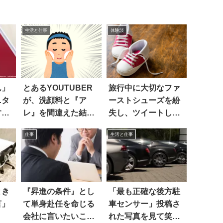
生活と仕事
体験談
ん」
とあるYOUTUBER
旅行中に大切なファ
ニタ
が、洗顔料と『ア
ーストシューズを紛
する
レ』を間違えた結
失し、ツイートした
果…何てこった！！
ら
仕事
生活と仕事
とき
『昇進の条件』とし
「最も正確な後方駐
言」
て単身赴任を命じる
車センサー」投稿さ
会社に言いたいこと
れた写真を見て笑っ