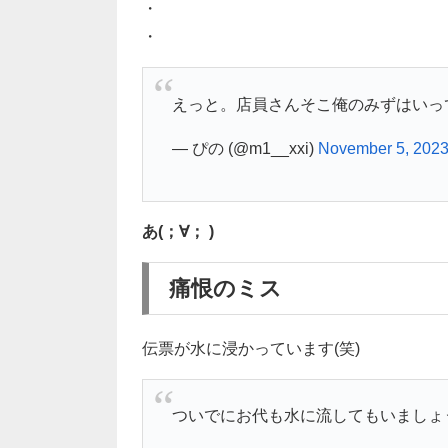
・
・
えっと。店員さんそこ俺のみずはいっ
— ぴの (@m1__xxi)
November 5, 202
あ(；∀； )
痛恨のミス
伝票が水に浸かっています(笑)
ついでにお代も水に流してもいましょう