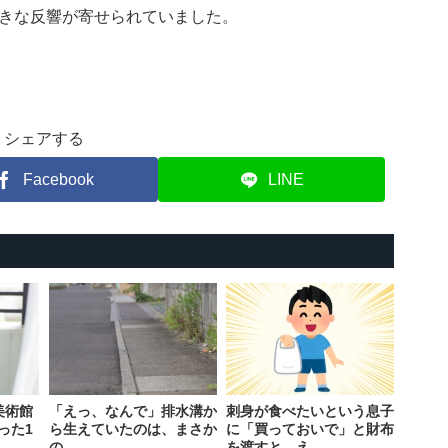
きな反響が寄せられていました。
シェアする
Facebook
LINE
美術館
「えっ、なんで」排水溝か
刺身が食べたいという息子
った1
ら生えていたのは、まさか
に「買っておいで」と財布
の…
を渡すと…え