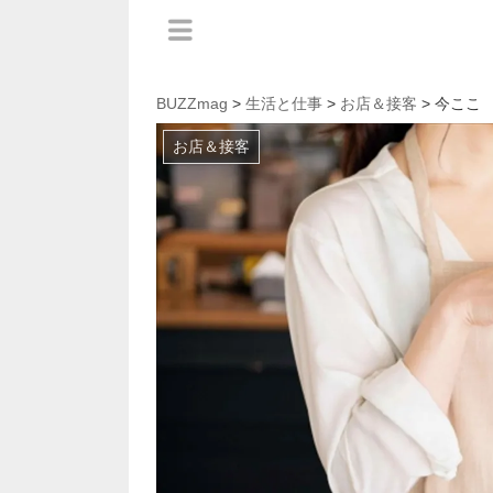
BUZZmag
>
生活と仕事
>
お店＆接客
> 今ここ
お店＆接客