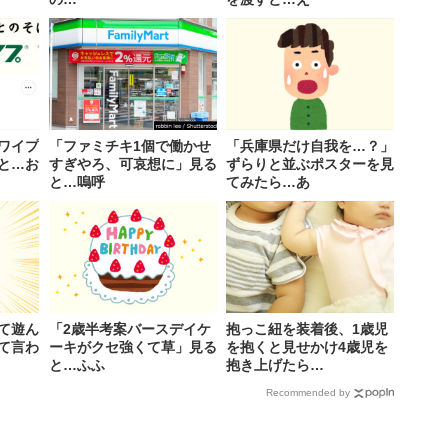
ワイプ
「ファミチキ1個で働かせ
「兵庫県だけ自我を…？」
と…お
すぎやろ、可哀想に」見る
ずらりと並ぶポスターを見
と…嗚呼
てみたら…あ
て遊ん
「2歳半考案バースデイケ
抱っこ紐を装着後、1歳児
て言わ
ーキがクセ強くて草」見る
を抱くと見せかけ4歳児を
と…ふふ
抱き上げたら…
Recommended by