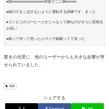
●鍋wwwwwwwwwwww何故そこに鍋wwww
●鍋の汁をこぼさないように運転する訓練です、きっと
●コンビニのコーヒーとかじゃなくて鍋なのがさらに芸術点
が高い
●鍋って何って思ったらマジで鍋載ってて笑った
驚きの光景に、他のユーザーからも大きな反響が寄
せられていました。
警察
シェアする
X
Facebook
LINE