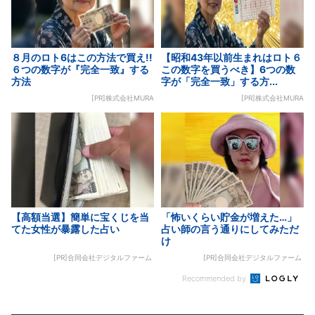
８月のロト6はこの方法で買え!!
【昭和43年以前生まれはロト６
６つの数字が『完全一致』する
この数字を買うべき】6つの数
方法
字が「完全一致」する方...
[PR]株式会社MURA
[PR]株式会社MURA
【高額当選】簡単に宝くじを当
「怖いくらい貯金が増えた…」
てた女性が暴露した占い
占い師の言う通りにしてみただ
け
[PR]合同会社デジタルファーム
[PR]合同会社デジタルファーム
Recommended by