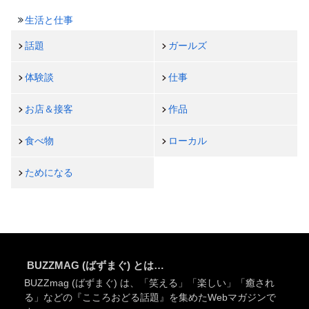
生活と仕事
話題
ガールズ
体験談
仕事
お店＆接客
作品
食べ物
ローカル
ためになる
BUZZMAG (ばずまぐ) とは…
BUZZmag (ばずまぐ) は、「笑える」「楽しい」「癒され
る」などの『こころおどる話題』を集めたWebマガジンで