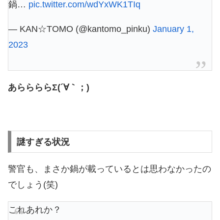
鍋…
pic.twitter.com/wdYxWK1TIq
— KAN☆TOMO (@kantomo_pinku)
January 1,
2023
あららららΣ(´∀｀；)
謎すぎる状況
警官も、まさか鍋が載っているとは思わなかったの
でしょう(笑)
これあれか？