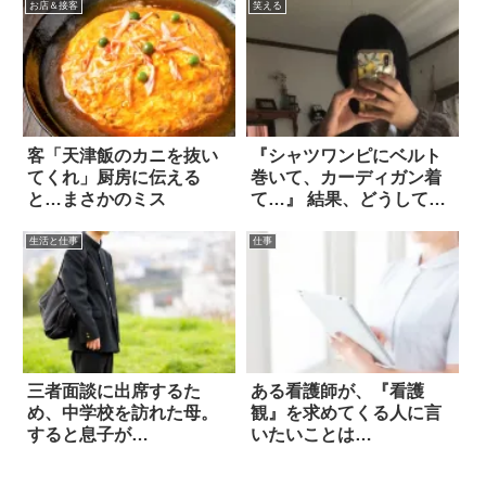
お店＆接客
笑える
客「天津飯のカニを抜い
『シャツワンピにベルト
てくれ」厨房に伝える
巻いて、カーディガン着
と…まさかのミス
て…』 結果、どうしてこ
うなった！？
生活と仕事
仕事
三者面談に出席するた
ある看護師が、『看護
め、中学校を訪れた母。
観』を求めてくる人に言
すると息子が…
いたいことは…