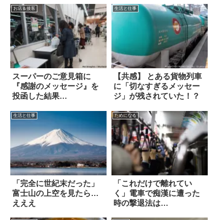
お店＆接客
生活と仕事
スーパーのご意見箱に
【共感】 とある貨物列車
『感謝のメッセージ』を
に「切なすぎるメッセー
投函した結果…
ジ」が残されていた！？
生活と仕事
ためになる
「完全に世紀末だった」
「これだけで離れてい
富士山の上空を見たら…
く」電車で痴漢に遭った
えええ
時の撃退法は…