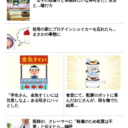
「女子の自撮りと実物みたいな寿司きた」見る
と…嘘だろ
祖母の家にプロテインシェイカーを忘れたら…
まさかの事態に
「学生さん、金魚すくいには
食堂にて。配膳ロボットに喜
注意しなよ」ある呟きにハッ
んだおじさんが、頭を撫でた
とした
結果…
医師が、クレーマーに「軽傷のため処置は不
要」と伝えたら…嗚呼