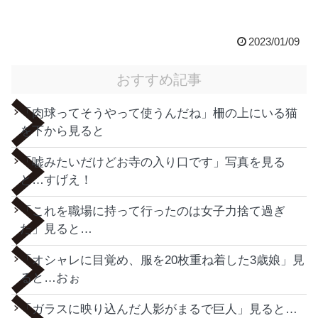
2023/01/09
おすすめ記事
「肉球ってそうやって使うんだね」柵の上にいる猫
を下から見ると
「嘘みたいだけどお寺の入り口です」写真を見る
と…すげえ！
「これを職場に持って行ったのは女子力捨て過ぎ
た」見ると…
「オシャレに目覚め、服を20枚重ね着した3歳娘」見
ると…おぉ
「ガラスに映り込んだ人影がまるで巨人」見ると…