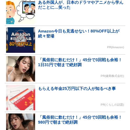
ある外国人が、日本のドラマやアニメから学ん
だことに…笑った
Amazon今日も見逃せない！80%OFF以上が
続々登場
PR(Amazon)
「風俗前に飲むだけ！」45分で3回戦も余裕！
1日31円で朝まで絶好調
PR(健商株式会社)
もらえる年金25万円以下の人が知るべき事
PR(くらしの話題)
「風俗前に飲むだけ！」45分で3回戦も余裕！
980円で朝まで絶好調