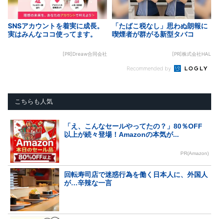
SNSアカウントを着実に成長。
「たばこ税なし」思わぬ朗報に
実はみんなココ使ってます。
喫煙者が群がる新型タバコ
[PR]Dreaw合同会社
[PR]株式会社HAL
Recommended by
こちらも人気
「え、こんなセールやってたの？」80％OFF
以上が続々登場！Amazonの本気が...
PR(Amazon)
回転寿司店で迷惑行為を働く日本人に、外国人
が…辛辣な一言