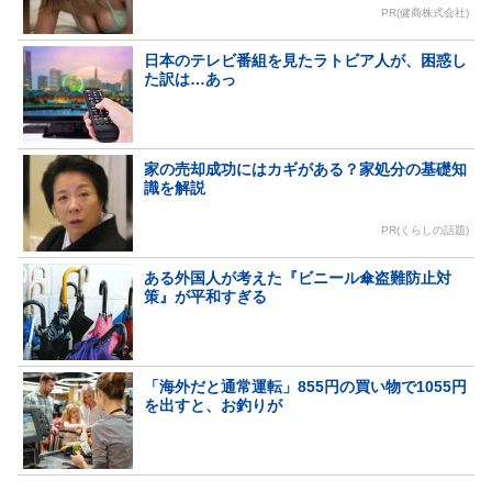
PR(健商株式会社)
日本のテレビ番組を見たラトビア人が、困惑し
た訳は…あっ
家の売却成功にはカギがある？家処分の基礎知
識を解説
PR(くらしの話題)
ある外国人が考えた『ビニール傘盗難防止対
策』が平和すぎる
「海外だと通常運転」855円の買い物で1055円
を出すと、お釣りが