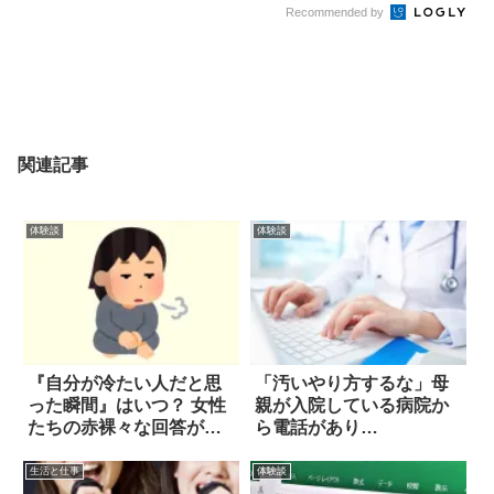
Recommended by
関連記事
体験談
体験談
『自分が冷たい人だと思
「汚いやり方するな」母
った瞬間』はいつ？ 女性
親が入院している病院か
たちの赤裸々な回答がコ
ら電話があり…
チラ
生活と仕事
体験談