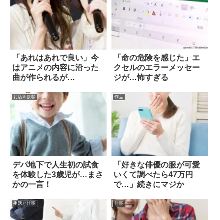
「あれはあれで良い」今
「命の危険を感じた」エ
はアニメの内容に沿った
クセルのエラーメッセー
曲が作られるが…
ジが…怖すぎる
お店＆接客
作品
デパ地下で人生初の試食
「好きな俳優の服が可愛
を体験した3歳児が…まさ
いくて調べたら47万円
かの一言！
で…」続きにマジか
生活と仕事
仕事