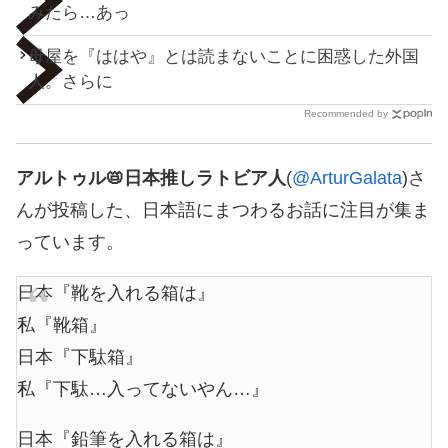
みたら…あっ
母屋を『ははや』とは読まないことに困惑した外国
人。さらに
Recommended by
アルトゥル📛日本推しラトビア人
(
@ArturGalata
)さ
んが投稿した、日本語にまつわるお話に注目が集ま
っています。
日本『靴を入れる箱は』
私『靴箱』
日本『下駄箱』
私『下駄…入ってないやん…』
日本『鉛筆を入れる箱は』