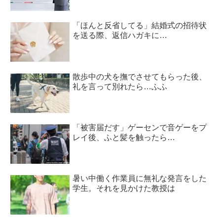
「ほんと反省してる」結婚式の招待状
を送る際、返信ハガキに…
散歩中の犬を撫でさせてもらった後、
礼を言って別れたら…ふふ
「被害届だす」ゲーセンで音ゲーをプ
レイ後、ふと髪を触ったら…
暑い中働く作業員に無礼な発言をした
学生。それを見かけた教授は