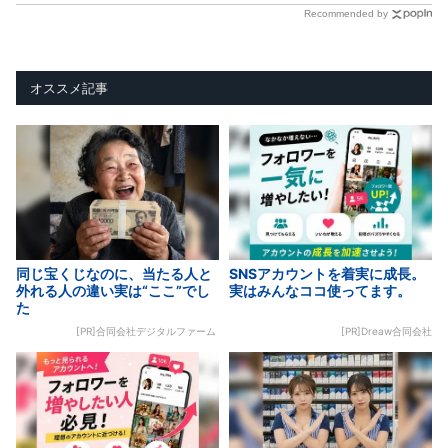
Recommended by
オススメ記事
同じ宝くじなのに、当たる人と
SNSアカウントを着実に成長。
外れる人の違い実は“ここ”でし
実はみんなココ使ってます。
た
[PR]合同会社デジタルファーム
[PR]Dreaw合同会社