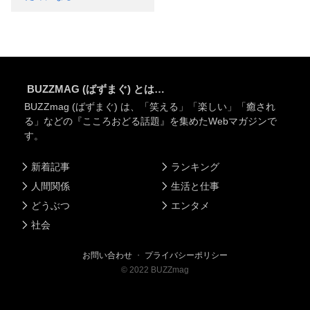
BUZZMAG (ばずまぐ) とは…
BUZZmag (ばずまぐ) は、「笑える」「楽しい」「癒され
る」などの『こころおどる話題』を集めたWebマガジンで
す。
新着記事
ランキング
人間関係
生活と仕事
どうぶつ
エンタメ
社会
お問い合わせ
・
プライバシーポリシー
©
2022
BUZZmag