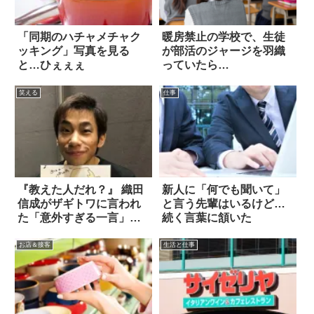
「同期のハチャメチャク
暖房禁止の学校で、生徒
ッキング」写真を見る
が部活のジャージを羽織
と…ひぇぇぇ
っていたら…
笑える
仕事
『教えた人だれ？』 織田
新人に「何でも聞いて」
信成がザギトワに言われ
と言う先輩はいるけど…
た「意外すぎる一言」に
続く言葉に頷いた
爆笑！
お店＆接客
生活と仕事