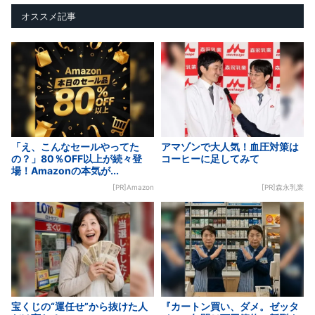
オススメ記事
「え、こんなセールやってた
アマゾンで大人気！血圧対策は
の？」80％OFF以上が続々登
コーヒーに足してみて
場！Amazonの本気が...
[PR]Amazon
[PR]森永乳業
宝くじの“運任せ”から抜けた人
『カートン買い、ダメ。ゼッタ