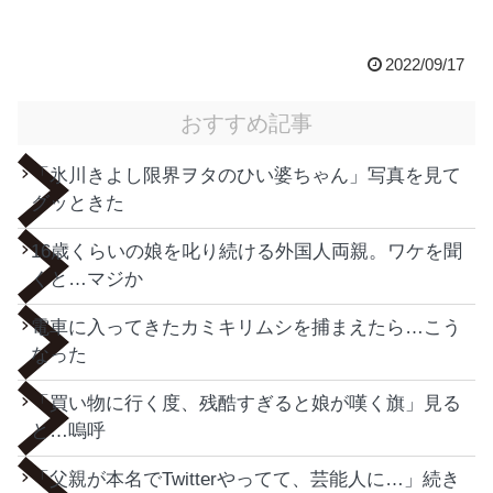
2022/09/17
おすすめ記事
「氷川きよし限界ヲタのひい婆ちゃん」写真を見て
グッときた
16歳くらいの娘を叱り続ける外国人両親。ワケを聞
くと…マジか
電車に入ってきたカミキリムシを捕まえたら…こう
なった
「買い物に行く度、残酷すぎると娘が嘆く旗」見る
と…嗚呼
「父親が本名でTwitterやってて、芸能人に…」続き