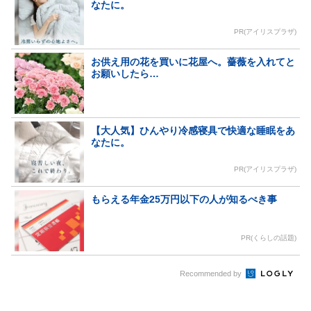
なたに。
PR(アイリスプラザ)
お供え用の花を買いに花屋へ。薔薇を入れてと
お願いしたら…
【大人気】ひんやり冷感寝具で快適な睡眠をあ
なたに。
PR(アイリスプラザ)
もらえる年金25万円以下の人が知るべき事
PR(くらしの話題)
Recommended by