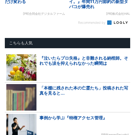
だけ変わる
イ。』年間11万円節約の新型タ
バコが爆売れ
[PR]合同会社デジタルファーム
[PR]株式会社HAL
Recommended by
こちらも人気
『泣いたらプロ失格』と非難される納棺師。そ
れでも涙を抑えられなかった瞬間は
「本棚に残された本の亡霊たち」投稿された写
真を見ると…
事例から学ぶ『特権アクセス管理』
PR(KeeperSecurity)