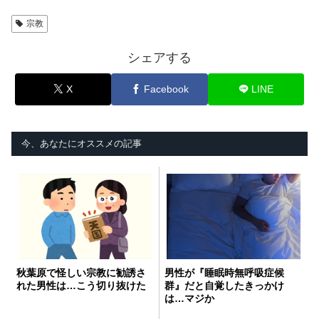
宗教
シェアする
X
Facebook
LINE
今、あなたにオススメの記事
秋葉原で怪しい宗教に勧誘さ
男性が『睡眠時無呼吸症候
れた男性は…こう切り抜けた
群』だと自覚したきっかけ
は…マジか