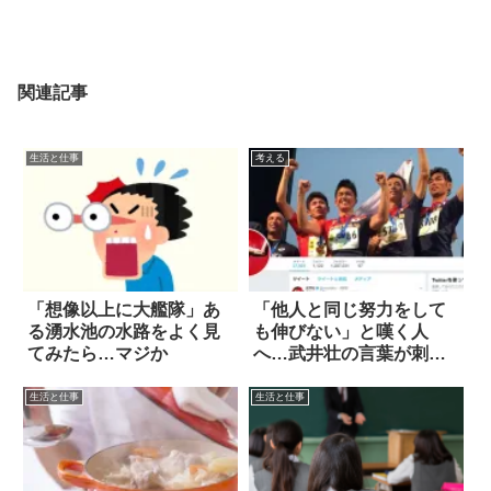
関連記事
生活と仕事
考える
「想像以上に大艦隊」あ
「他人と同じ努力をして
る湧水池の水路をよく見
も伸びない」と嘆く人
てみたら…マジか
へ…武井壮の言葉が刺さ
る
生活と仕事
生活と仕事