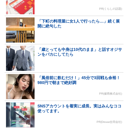
PR(くらしの話題)
「下町の料理屋に女1人で行ったら…」続く展
開に絶句した
「歳とっても中身は10代のまま」と話すオジサ
ンをバカにしてたら
「風俗前に飲むだけ！」45分で3回戦も余裕！
980円で朝まで絶好調
PR(健商株式会社)
SNSアカウントを着実に成長。実はみんなココ
使ってます。
PR(Dreaw合同会社)