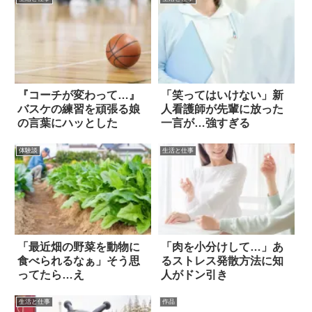
『コーチが変わって…』
「笑ってはいけない」新
バスケの練習を頑張る娘
人看護師が先輩に放った
の言葉にハッとした
一言が…強すぎる
体験談
生活と仕事
「最近畑の野菜を動物に
「肉を小分けして…」あ
食べられるなぁ」そう思
るストレス発散方法に知
ってたら…え
人がドン引き
生活と仕事
作品