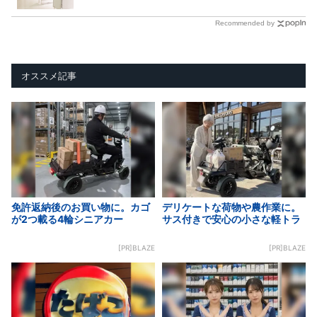
Recommended by
オススメ記事
免許返納後のお買い物に。カゴ
デリケートな荷物や農作業に。
が2つ載る4輪シニアカー
サス付きで安心の小さな軽トラ
[PR]BLAZE
[PR]BLAZE