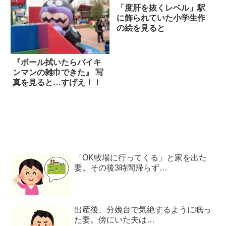
「度肝を抜くレベル」駅
に飾られていた小学生作
の絵を見ると
『ボール拭いたらバイキ
ンマンの雑巾できた』 写
真を見ると…すげえ！！
「OK牧場に行ってくる」と家を出た
妻。その後3時間帰らず…
出産後、分娩台で気絶するように眠っ
た妻。傍にいた夫は…