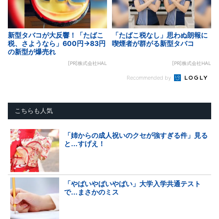
新型タバコが大反響！「たばこ
「たばこ税なし」思わぬ朗報に
税、さようなら」600円→83円
喫煙者が群がる新型タバコ
の新型が爆売れ
[PR]株式会社HAL
[PR]株式会社HAL
Recommended by
こちらも人気
「姉からの成人祝いのクセが強すぎる件」見る
と…すげえ！
「やばいやばいやばい」大学入学共通テスト
で…まさかのミス