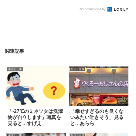
Recommended by
関連記事
生活と仕事
生活と仕事
「-27℃のミネソタは洗濯
「幸せすぎるのも良くな
物が自立します」写真を
いみたい吐きそう」見る
見ると…すげえ
と…あらら
生活と仕事
生活と仕事