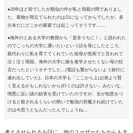
●20年ほど前でしたが類似の件が私と両親の間でありまし
た。着物が用立てられたのは21になってからでしたが。多
分未だにどこかの家庭では起こってそうです……
●海外のとある大学の教授から「是非うちに！」と請われた
のでこっちの大学に通いたいという話を母にしたところ、
親代わりに私を育ててくれていた祖母が危篤でと言われて
泣く泣く帰国。海外の大学に娘を進学させたくない母の狂
言だったというオチでした…(電話も繋がらないよう旅行に
連れ出していた)。日本の大学も「ここから上は(弟より賢
く見えるかもしれないから)行くのは許さない」みたいな、
憎悪に近い謎の妨害を受けていたのですが、女が知恵をつ
けると殺されるくらいの勢いで勉強の邪魔され続けていた
のは今思うとなんだったんでしょうね…
考えさせられるお話に、他のユーザーたちからも大