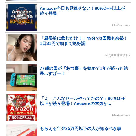
Amazon今日も見逃せない！80%OFF以上が
続々登場
PR(Amazon)
「風俗前に飲むだけ！」45分で3回戦も余裕！
1日31円で朝まで絶好調
PR(健商株式会社)
77歳の母が『あつ森』を始めて1年が経った結
果…すげー！
「え、こんなセールやってたの？」80％OFF
以上が続々登場！Amazonの本気が...
PR(Amazon)
もらえる年金25万円以下の人が知るべき事