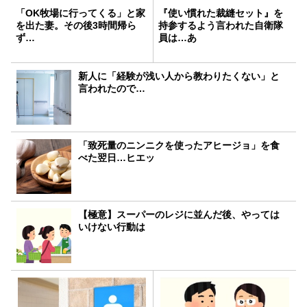
「OK牧場に行ってくる」と家
『使い慣れた裁縫セット』を
を出た妻。その後3時間帰ら
持参するよう言われた自衛隊
ず…
員は…あ
新人に「経験が浅い人から教わりたくない」と
言われたので…
「致死量のニンニクを使ったアヒージョ」を食
べた翌日…ヒエッ
【極意】スーパーのレジに並んだ後、やっては
いけない行動は