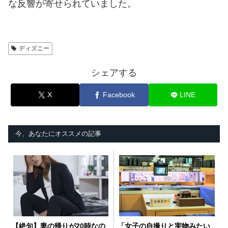
な反響が寄せられていました。
ディズニー
シェアする
X
Facebook
LINE
今、あなたにオススメの記事
【絶句】妻の帰りが20時なの
「女子の自撮りと実物みたい