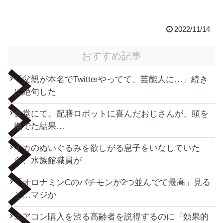
2022/11/14
おすすめ記事
「父親が本名でTwitterやってて、芸能人に…」続き
に絶句した
食堂にて。配膳ロボットに喜んだおじさんが、頭を
撫でた結果…
イカのぬいぐるみを欲しがる息子をいなしていた
ら、水族館職員が
「オロナミンCのパチモンが2つ並んでて最高」見る
と…マジか
エアコン購入を渋る高齢者を説得するのに『効果的