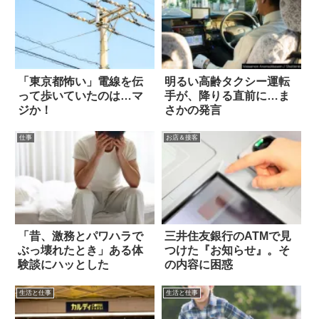
「東京都怖い」電線を伝
明るい高齢タクシー運転
って歩いていたのは…マ
手が、降りる直前に…ま
ジか！
さかの発言
仕事
お店＆接客
「昔、激務とパワハラで
三井住友銀行のATMで見
ぶっ壊れたとき」ある体
つけた『お知らせ』。そ
験談にハッとした
の内容に困惑
生活と仕事
生活と仕事