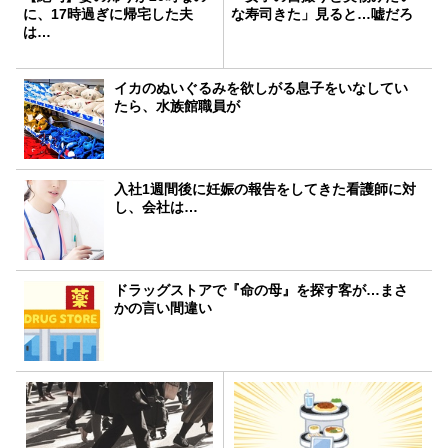
に、17時過ぎに帰宅した夫
な寿司きた」見ると…嘘だろ
は…
イカのぬいぐるみを欲しがる息子をいなしてい
たら、水族館職員が
入社1週間後に妊娠の報告をしてきた看護師に対
し、会社は…
ドラッグストアで『命の母』を探す客が…まさ
かの言い間違い