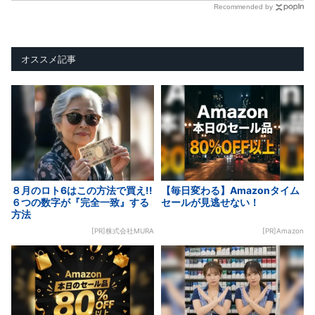
Recommended by
オススメ記事
８月のロト6はこの方法で買え!!
【毎日変わる】Amazonタイム
６つの数字が『完全一致』する
セールが見逃せない！
方法
[PR]株式会社MURA
[PR]Amazon