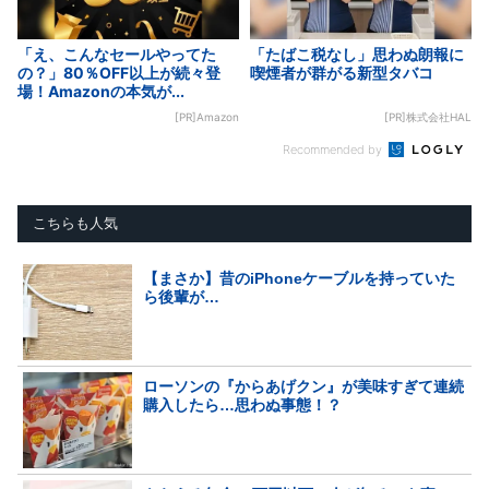
「え、こんなセールやってた
「たばこ税なし」思わぬ朗報に
の？」80％OFF以上が続々登
喫煙者が群がる新型タバコ
場！Amazonの本気が...
[PR]Amazon
[PR]株式会社HAL
Recommended by
こちらも人気
【まさか】昔のiPhoneケーブルを持っていた
ら後輩が…
ローソンの『からあげクン』が美味すぎて連続
購入したら…思わぬ事態！？