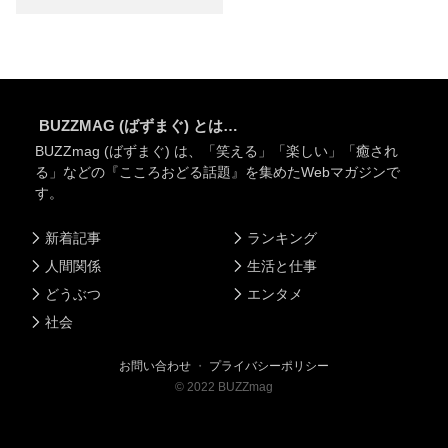
BUZZMAG (ばずまぐ) とは…
BUZZmag (ばずまぐ) は、「笑える」「楽しい」「癒され
る」などの『こころおどる話題』を集めたWebマガジンで
す。
新着記事
ランキング
人間関係
生活と仕事
どうぶつ
エンタメ
社会
お問い合わせ
・
プライバシーポリシー
©
2022
BUZZmag