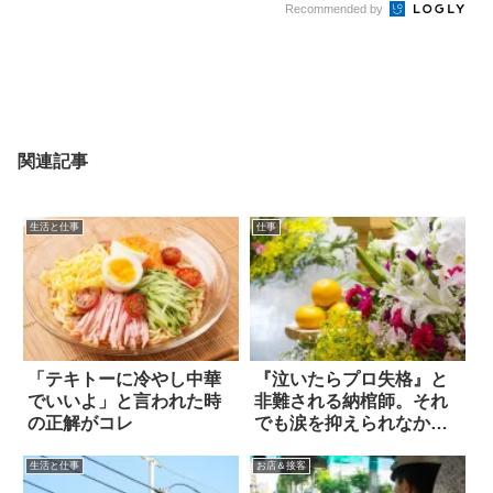
Recommended by
関連記事
生活と仕事
仕事
「テキトーに冷やし中華
『泣いたらプロ失格』と
でいいよ」と言われた時
非難される納棺師。それ
の正解がコレ
でも涙を抑えられなかっ
た瞬間は
生活と仕事
お店＆接客