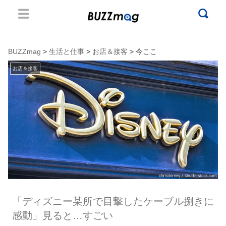
BUZZmag
>
生活と仕事
>
お店＆接客
> 今ここ
お店＆接客
「ディズニー某所で目撃したケーブル捌きに
感動」見ると…すごい