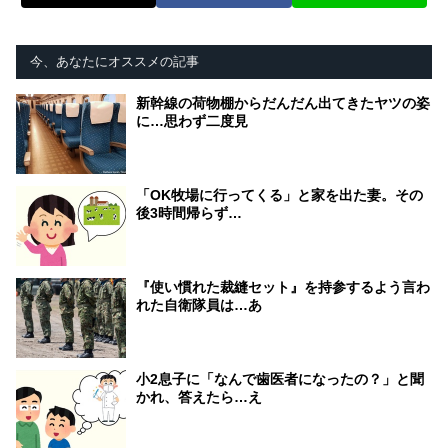
今、あなたにオススメの記事
新幹線の荷物棚からだんだん出てきたヤツの姿
に…思わず二度見
「OK牧場に行ってくる」と家を出た妻。その
後3時間帰らず…
『使い慣れた裁縫セット』を持参するよう言わ
れた自衛隊員は…あ
小2息子に「なんで歯医者になったの？」と聞
かれ、答えたら…え