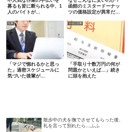
不人気な作業の手伝いを
なぜこんなに安いのか？
募るも皆に断られる中、1
函館のミスタードーナッ
人のバイトが…
ツの価格設定が異常だと
話題に
仕事
生活と仕事
「マジで惚れるかと思っ
「手取り十数万円の何が
た」過密スケジュールに
問題かといえば…」続き
気づいた後輩が…
に頭を抱えた
散歩中の犬を撫でさせてもらった後、
礼を言って別れたら…ふふ