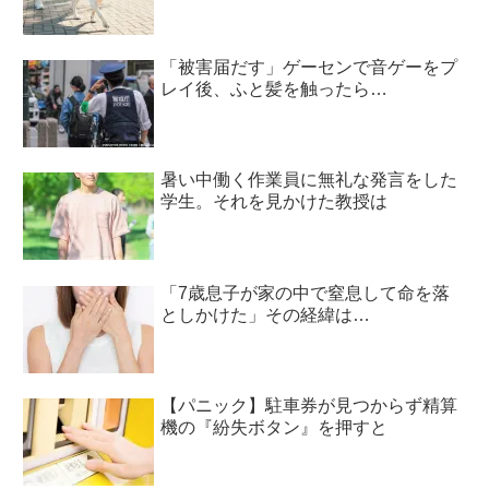
「被害届だす」ゲーセンで音ゲーをプ
レイ後、ふと髪を触ったら…
暑い中働く作業員に無礼な発言をした
学生。それを見かけた教授は
「7歳息子が家の中で窒息して命を落
としかけた」その経緯は…
【パニック】駐車券が見つからず精算
機の『紛失ボタン』を押すと