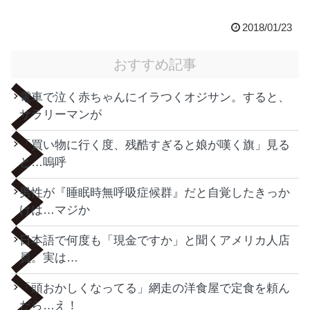
2018/01/23
おすすめ記事
電車で泣く赤ちゃんにイラつくオジサン。すると、
サラリーマンが
「買い物に行く度、残酷すぎると娘が嘆く旗」見る
と…嗚呼
男性が『睡眠時無呼吸症候群』だと自覚したきっか
けは…マジか
日本語で何度も「現金ですか」と聞くアメリカ人店
員。実は…
「頭おかしくなってる」網走の洋食屋で定食を頼ん
だら…え！