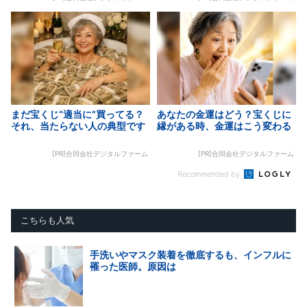
まだ宝くじ“適当に”買ってる？
あなたの金運はどう？宝くじに
それ、当たらない人の典型です
縁がある時、金運はこう変わる
[PR]合同会社デジタルファーム
[PR]合同会社デジタルファーム
Recommended by
こちらも人気
手洗いやマスク装着を徹底するも、インフルに
罹った医師。原因は