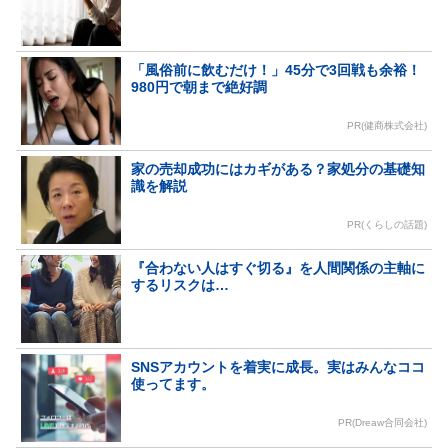
「風俗前に飲むだけ！」45分で3回戦も余裕！
980円で朝まで絶好調
PR(健商株式会社)
家の売却成功にはカギがある？家処分の基礎知
識を解説
PR(くらしの話題)
『合わない人はすぐ切る』を人間関係の主軸に
するリスクは…
SNSアカウントを着実に成長。実はみんなココ
使ってます。
PR(Dreaw合同会社)