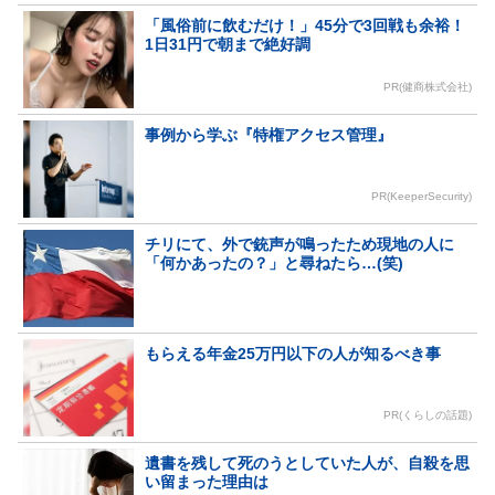
「風俗前に飲むだけ！」45分で3回戦も余裕！
1日31円で朝まで絶好調
PR(健商株式会社)
事例から学ぶ『特権アクセス管理』
PR(KeeperSecurity)
チリにて、外で銃声が鳴ったため現地の人に
「何かあったの？」と尋ねたら…(笑)
もらえる年金25万円以下の人が知るべき事
PR(くらしの話題)
遺書を残して死のうとしていた人が、自殺を思
い留まった理由は