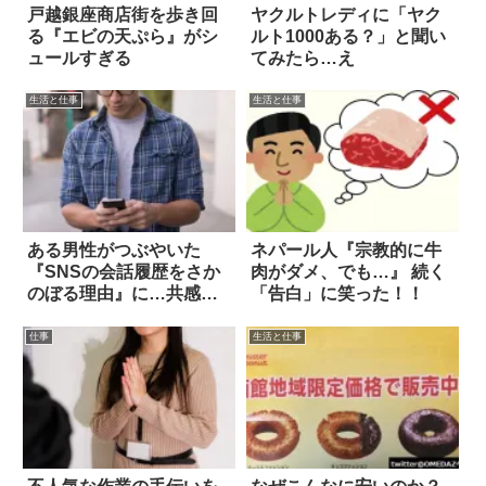
戸越銀座商店街を歩き回
ヤクルトレディに「ヤク
る『エビの天ぷら』がシ
ルト1000ある？」と聞い
ュールすぎる
てみたら…え
生活と仕事
生活と仕事
ある男性がつぶやいた
ネパール人『宗教的に牛
『SNSの会話履歴をさか
肉がダメ、でも…』 続く
のぼる理由』に…共感の
「告白」に笑った！！
嵐！
仕事
生活と仕事