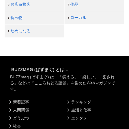
お店＆接客
作品
食べ物
ローカル
ためになる
BUZZMAG (ばずまぐ) とは…
BUZZmag (ばずまぐ) は、「笑える」「楽しい」「癒され
る」などの『こころおどる話題』を集めたWebマガジンで
す。
新着記事
ランキング
人間関係
生活と仕事
どうぶつ
エンタメ
社会