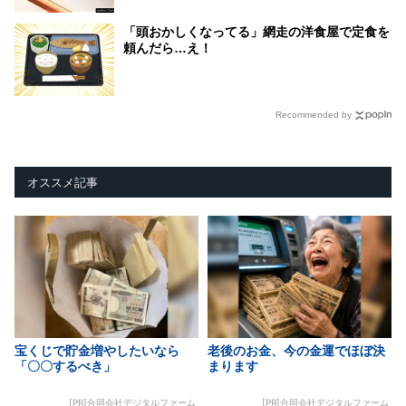
「頭おかしくなってる」網走の洋食屋で定食を
頼んだら…え！
Recommended by
オススメ記事
宝くじで貯金増やしたいなら
老後のお金、今の金運でほぼ決
「〇〇するべき」
まります
[PR]合同会社デジタルファーム
[PR]合同会社デジタルファーム