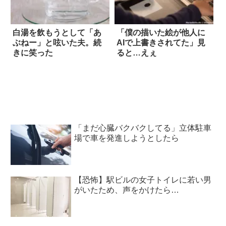
白湯を飲もうとして「あ
「僕の描いた絵が他人に
ぶねー」と呟いた夫。続
AIで上書きされてた」見
きに笑った
ると…えぇ
「まだ心臓バクバクしてる」立体駐車
場で車を発進しようとしたら
【恐怖】駅ビルの女子トイレに若い男
がいたため、声をかけたら…