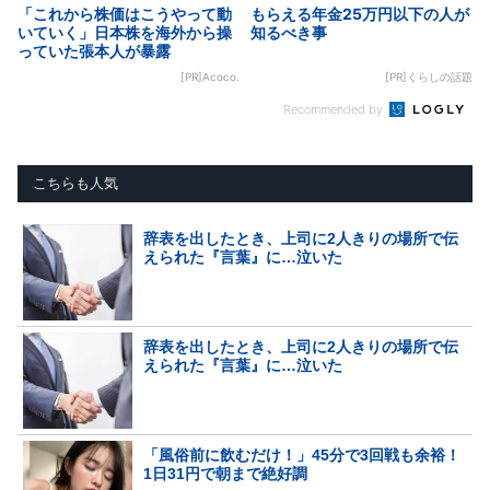
「これから株価はこうやって動
もらえる年金25万円以下の人が
いていく」日本株を海外から操
知るべき事
っていた張本人が暴露
[PR]Acoco.
[PR]くらしの話題
Recommended by
こちらも人気
辞表を出したとき、上司に2人きりの場所で伝
えられた『言葉』に…泣いた
辞表を出したとき、上司に2人きりの場所で伝
えられた『言葉』に…泣いた
「風俗前に飲むだけ！」45分で3回戦も余裕！
1日31円で朝まで絶好調