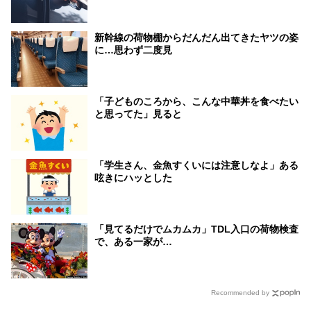
新幹線の荷物棚からだんだん出てきたヤツの姿
に…思わず二度見
「子どものころから、こんな中華丼を食べたい
と思ってた」見ると
「学生さん、金魚すくいには注意しなよ」ある
呟きにハッとした
「見てるだけでムカムカ」TDL入口の荷物検査
で、ある一家が…
Recommended by