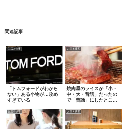
関連記事
生活と仕事
お店＆接客
「トムフォードがわから
焼肉屋のライスが「小・
ない」ある小物が…攻め
中・大・昔話」だったの
すぎている
で「昔話」にしたとこ
ろ…(笑) 2枚
お店＆接客
お店＆接客