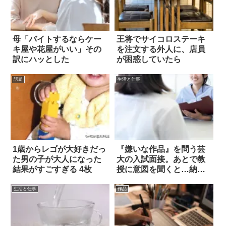
母「バイトするならケー
王将でサイコロステーキ
キ屋や花屋がいい」その
を注文する外人に、店員
訳にハッとした
が困惑していたら
話題
生活と仕事
1歳からレゴが大好きだっ
『嫌いな作品』を問う芸
た男の子が大人になった
大の入試面接。あとで教
結果がすごすぎる 4枚
授に意図を聞くと…納
得！
生活と仕事
作品