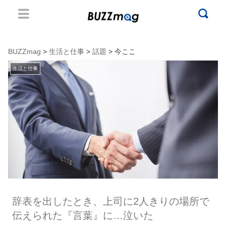
BUZZmag
>
生活と仕事
>
話題
> 今ここ
生活と仕事
辞表を出したとき、上司に2人きりの場所で
伝えられた『言葉』に…泣いた