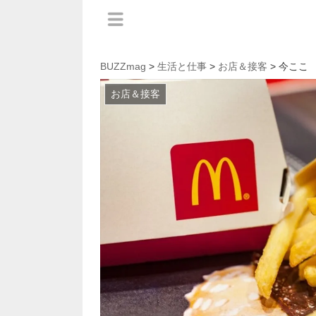
BUZZmag
>
生活と仕事
>
お店＆接客
> 今ここ
お店＆接客