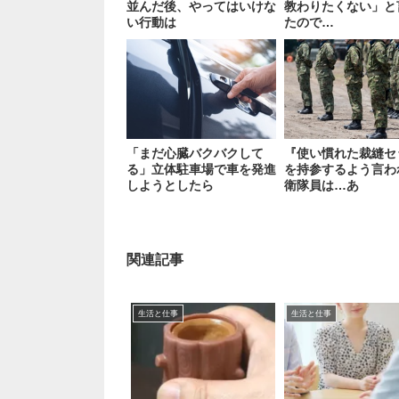
並んだ後、やってはいけな
教わりたくない」と
い行動は
たので…
「まだ心臓バクバクして
『使い慣れた裁縫セ
る」立体駐車場で車を発進
を持参するよう言わ
しようとしたら
衛隊員は…あ
関連記事
生活と仕事
生活と仕事