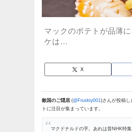
マックのポテトが品薄に
ケは…
X
敵国のご隠居
(
@Fruskiy001
)さんが投稿
トに注目が集まっています。
マクドナルドの芋。あれは昔NHK特