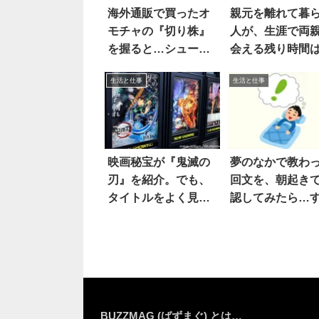
海外通販で買ったオ
親元を離れて暮
モチャの『切り株』
人が、生涯で両
を握ると…シュール
会える残り時間
すぎて吹いた！
生活と仕事
生活と仕事
映画秘宝が『鬼滅の
夢のなかで教わ
刃』を紹介。でも、
回文を、朝起き
タイトルをよく見る
認してみたら…
と…！？
え
BUZZMAG (ばずまぐ) とは…