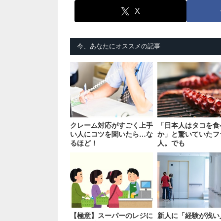
X
今、あなたにオススメの記事
クレーム対応がすごく上手
「日本人はタコを食
い人にコツを聞いたら…な
か」と驚いていたフ
るほど！
人。でも
【極意】スーパーのレジに
新人に「経験が浅い