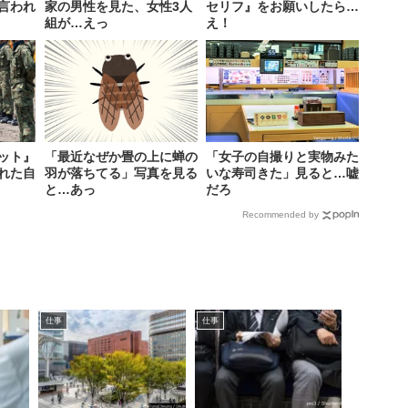
言われ
家の男性を見た、女性3人
セリフ』をお願いしたら…
組が…えっ
え！
ット』
「最近なぜか畳の上に蝉の
「女子の自撮りと実物みた
れた自
羽が落ちてる」写真を見る
いな寿司きた」見ると…嘘
と…あっ
だろ
Recommended by
仕事
仕事