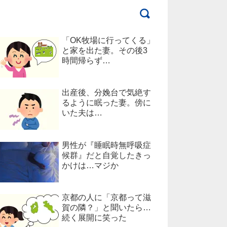
「OK牧場に行ってくる」
と家を出た妻。その後3
時間帰らず…
出産後、分娩台で気絶す
るように眠った妻。傍に
いた夫は…
男性が『睡眠時無呼吸症
候群』だと自覚したきっ
かけは…マジか
京都の人に「京都って滋
賀の隣？」と聞いたら…
続く展開に笑った