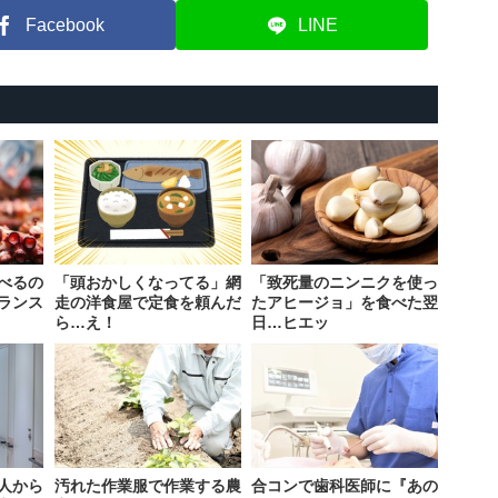
Facebook
LINE
べるの
「頭おかしくなってる」網
「致死量のニンニクを使っ
ランス
走の洋食屋で定食を頼んだ
たアヒージョ」を食べた翌
ら…え！
日…ヒエッ
人から
汚れた作業服で作業する農
合コンで歯科医師に『あの