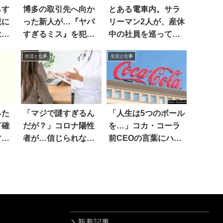
らす
博多の取引先へ向か
とある電車内。サラ
親に
った新人が…『ヤバ
リーマン2人が、産休
は…
すぎるミス』を犯し
中の社員を巡って
た！？
「スゴい会話」を交
生活と仕事
生活と仕事
わしてた
った
「マジで謎すぎるん
「人生は5つのボール
て確
だが？」コロナ陽性
を…」コカ・コーラ
すげ
者が…信じられない
前CEOの言葉にハッ
行動
とした
新着記事