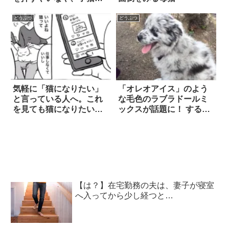
階から降りてきて…はえ
えええええ！！
どうぶつ
どうぶつ
気軽に「猫になりたい」
「オレオアイス」のよう
と言っている人へ。これ
な毛色のラブラドールミ
を見ても猫になりたい？
ックスが話題に！ する
4枚
と、他の飼い主から
も…？
【は？】在宅勤務の夫は、妻子が寝室
へ入ってから少し経つと…