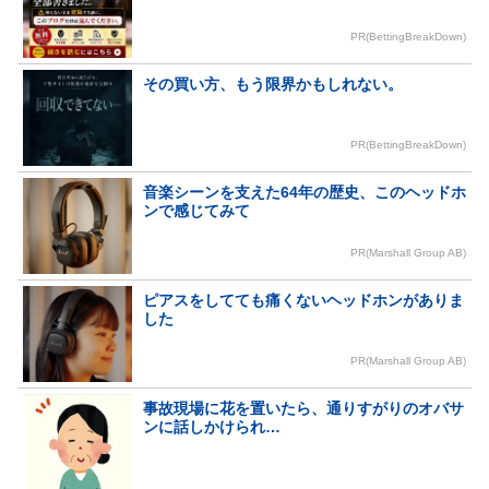
PR(BettingBreakDown)
その買い方、もう限界かもしれない。
PR(BettingBreakDown)
音楽シーンを支えた64年の歴史、このヘッドホ
ンで感じてみて
PR(Marshall Group AB)
ピアスをしてても痛くないヘッドホンがありま
した
PR(Marshall Group AB)
事故現場に花を置いたら、通りすがりのオバサ
ンに話しかけられ…