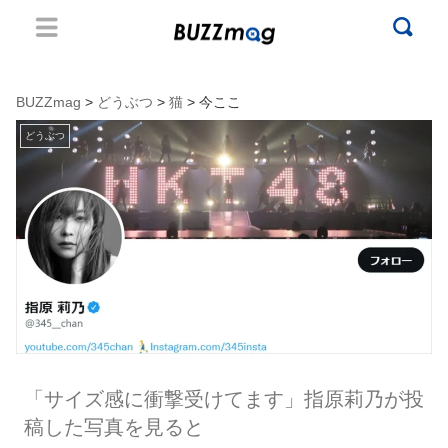
BUZZmag
>
どうぶつ
>
猫
> 今ここ
どうぶつ
「サイズ感に衝撃受けてます」指原莉乃が投
稿した写真を見ると