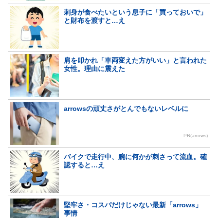
刺身が食べたいという息子に「買っておいで」
と財布を渡すと…え
肩を叩かれ「車両変えた方がいい」と言われた
女性。理由に震えた
arrowsの頑丈さがとんでもないレベルに
PR(arrows)
バイクで走行中、腕に何かが刺さって流血。確
認すると…え
堅牢さ・コスパだけじゃない最新「arrows」
事情