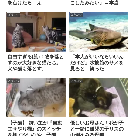
を点けたら…え
こしたみたい」→本当だ
(笑)
どうぶつ
どうぶつ
自由すぎる(笑)！物を落と
「本人がいいならいいん
すのが大好きな猫たち。
だけど」水族館のサメを
犬や猫も落とす。
見ると…笑った
どうぶつ
どうぶつ
【子猫】 飼い主が『自動
優しいお母さん！我が子
エサやり機』のスイッチ
と一緒に孤児の子リスの
を押すやいなや、子猫が2
面倒をみる母猫