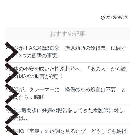
2022/06/23
おすすめ記事
マジか！AKB48総選挙「指原莉乃の獲得票」に関す
る「3つの衝撃の事実」
身体の不安を呟いた指原莉乃へ、「あの人」から説
得力MAXの助言が(笑)！
医師が、クレーマーに「軽傷のため処置は不要」と
伝えたら…嗚呼
入社1週間後に妊娠の報告をしてきた看護師に対し、
会社は…
TOKIO『宙船』の歌詞を見るたび、どうしても納得