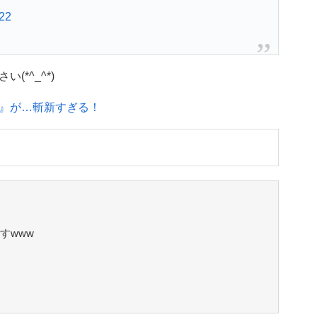
022
*^_^*)
』が…斬新すぎる！
すwww