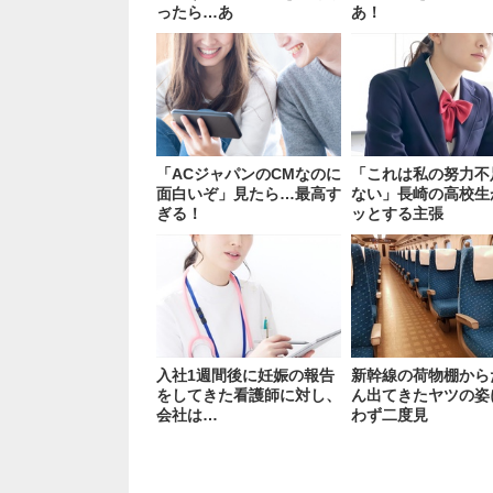
ったら…あ
あ！
「ACジャパンのCMなのに
「これは私の努力不
面白いぞ」見たら…最高す
ない」長崎の高校生
ぎる！
ッとする主張
入社1週間後に妊娠の報告
新幹線の荷物棚から
をしてきた看護師に対し、
ん出てきたヤツの姿
会社は…
わず二度見