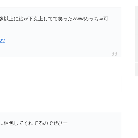
像以上に鮎が下克上してて笑ったwwwめっちゃ可
022
に梱包してくれてるのでぜひー