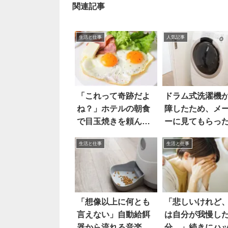
関連記事
生活と仕事
人気記事
「これって奇跡だよ
ドラム式洗濯機
ね？」ホテルの朝食
障したため、メ
で目玉焼きを頼んだ
ーに見てもらっ
ら…
ら…えっ！？
生活と仕事
生活と仕事
「想像以上に何とも
「悲しいけれど
言えない」自動給餌
は自分が我慢し
器から流れる音楽に
分…」続きにハ