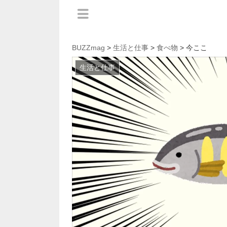
BUZZmag
>
生活と仕事
>
食べ物
> 今ここ
生活と仕事