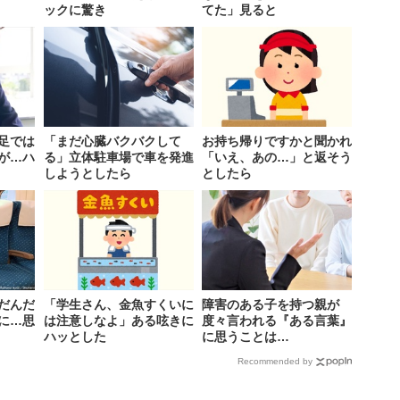
ックに驚き
てた」見ると
足では
「まだ心臓バクバクして
お持ち帰りですかと聞かれ
が…ハ
る」立体駐車場で車を発進
「いえ、あの…」と返そう
しようとしたら
としたら
だんだ
「学生さん、金魚すくいに
障害のある子を持つ親が
に…思
は注意しなよ」ある呟きに
度々言われる『ある言葉』
ハッとした
に思うことは…
Recommended by