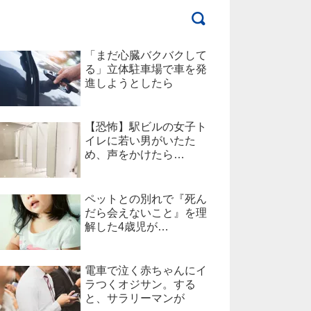
「まだ心臓バクバクして
る」立体駐車場で車を発
進しようとしたら
【恐怖】駅ビルの女子ト
イレに若い男がいたた
め、声をかけたら…
ペットとの別れで『死ん
だら会えないこと』を理
解した4歳児が…
電車で泣く赤ちゃんにイ
ラつくオジサン。する
と、サラリーマンが