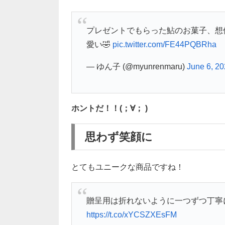
プレゼントでもらった鮎のお菓子、想
愛い🤣
pic.twitter.com/FE44PQBRha
— ゆん子 (@myunrenmaru)
June 6, 2
ホントだ！！(；∀； )
思わず笑顔に
とてもユニークな商品ですね！
贈呈用は折れないように一つずつ丁寧
https://t.co/xYCSZXEsFM