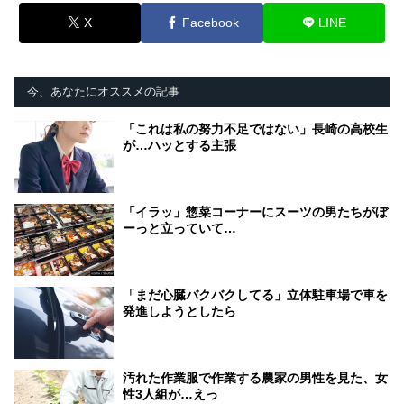
X
Facebook
LINE
今、あなたにオススメの記事
「これは私の努力不足ではない」長崎の高校生
が…ハッとする主張
「イラッ」惣菜コーナーにスーツの男たちがぼ
ーっと立っていて…
「まだ心臓バクバクしてる」立体駐車場で車を
発進しようとしたら
汚れた作業服で作業する農家の男性を見た、女
性3人組が…えっ