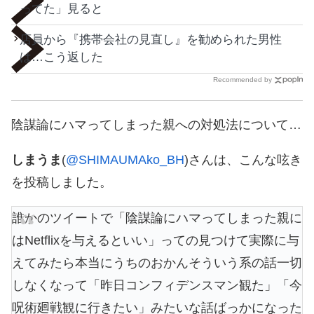
ってた」見ると
店員から『携帯会社の見直し』を勧められた男性
は…こう返した
Recommended by
陰謀論にハマってしまった親への対処法について…
しまうま
(
@SHIMAUMAko_BH
)さんは、こんな呟き
を投稿しました。
誰かのツイートで「陰謀論にハマってしまった親に
はNetflixを与えるといい」っての見つけて実際に与
えてみたら本当にうちのおかんそういう系の話一切
しなくなって「昨日コンフィデンスマン観た」「今
呪術廻戦観に行きたい」みたいな話ばっかになった