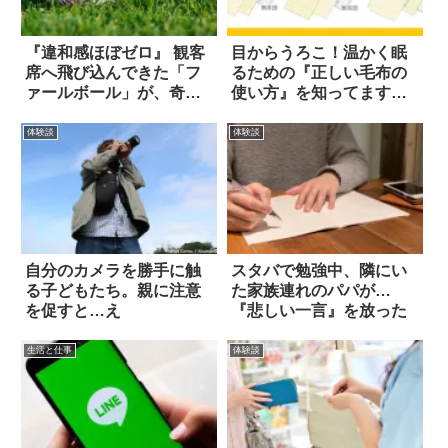
『違和感ほぼゼロ』 観客
目からうろこ！温かく眠
席へ飛び込んできた「フ
るための『正しい毛布の
ァールボール」が、奇跡
使い方』を知ってます
を起こした！
か？
体験談
体験談
自分のカメラを勝手に触
スタバで勉強中、隣にい
る子どもたち。親に注意
た家族連れのパパが…
を促すと…え
『悲しい一言』を放った
生活と仕事
体験談