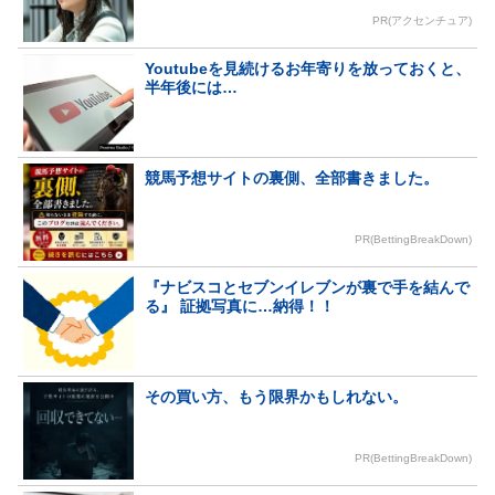
PR(アクセンチュア)
Youtubeを見続けるお年寄りを放っておくと、
半年後には…
競馬予想サイトの裏側、全部書きました。
PR(BettingBreakDown)
『ナビスコとセブンイレブンが裏で手を結んで
る』 証拠写真に…納得！！
その買い方、もう限界かもしれない。
PR(BettingBreakDown)