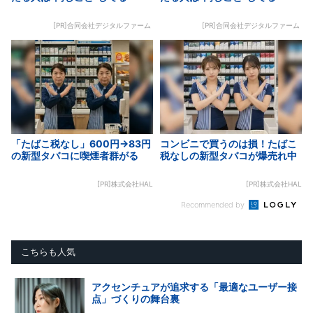
[PR]合同会社デジタルファーム
[PR]合同会社デジタルファーム
「たばこ税なし」600円→83円
コンビニで買うのは損！たばこ
の新型タバコに喫煙者群がる
税なしの新型タバコが爆売れ中
[PR]株式会社HAL
[PR]株式会社HAL
Recommended by
こちらも人気
アクセンチュアが追求する「最適なユーザー接
点」づくりの舞台裏