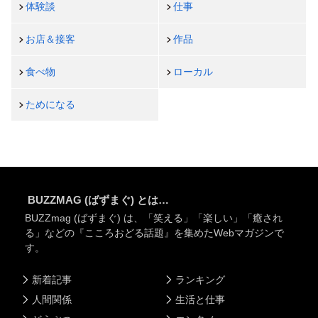
体験談
仕事
お店＆接客
作品
食べ物
ローカル
ためになる
BUZZMAG (ばずまぐ) とは…
BUZZmag (ばずまぐ) は、「笑える」「楽しい」「癒され
る」などの『こころおどる話題』を集めたWebマガジンで
す。
新着記事
ランキング
人間関係
生活と仕事