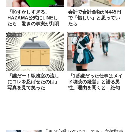
「恥ずかしすぎる」
会計で合計金額が4445円
HAZAMA公式にLINEし
で「惜しい」と思ってい
たら…驚きの事実が判明
たら…
生活と仕事
体験談
「誰だー！駅務室の流し
『1番嫌だった仕事はメイ
にコレを忍ばせたのは」
ド喫茶の経営』と語る男
写真を見て笑った
性。理由を聞くと…絶句
「まだ心臓バクバクしてる」立体駐車