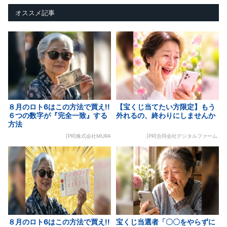
オススメ記事
８月のロト6はこの方法で買え!!
【宝くじ当てたい方限定】もう
６つの数字が『完全一致』する
外れるの、終わりにしませんか
方法
[PR]株式会社MURA
[PR]合同会社デジタルファーム
８月のロト6はこの方法で買え!!
宝くじ当選者「〇〇をやらずに