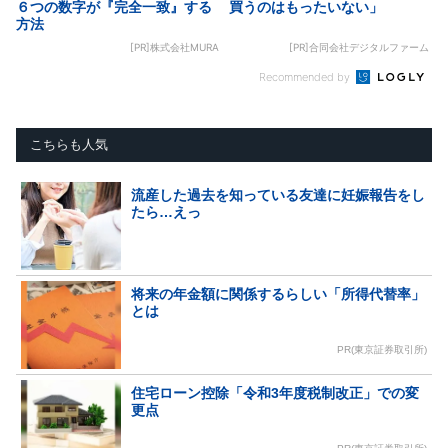
６つの数字が『完全一致』する
買うのはもったいない」
方法
[PR]株式会社MURA
[PR]合同会社デジタルファーム
Recommended by
こちらも人気
流産した過去を知っている友達に妊娠報告をし
たら…えっ
将来の年金額に関係するらしい「所得代替率」
とは
PR(東京証券取引所)
住宅ローン控除「令和3年度税制改正」での変
更点