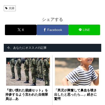
夫婦
シェアする
X
Facebook
LINE
今、あなたにオススメの記事
『使い慣れた裁縫セット』を
「男児が興奮して鼻血を噴き
持参するよう言われた自衛隊
出したと思ったら…」続きに
員は…あ
驚愕