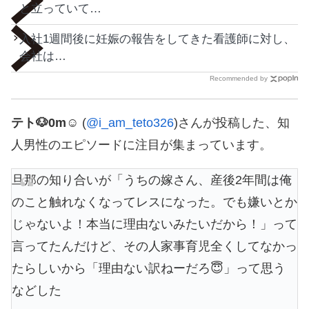
と立っていて…
入社1週間後に妊娠の報告をしてきた看護師に対し、
会社は…
Recommended by
テト🐶0m☺︎
(
@i_am_teto326
)さんが投稿した、知
人男性のエピソードに注目が集まっています。
旦那の知り合いが「うちの嫁さん、産後2年間は俺
のこと触れなくなってレスになった。でも嫌いとか
じゃないよ！本当に理由ないみたいだから！」って
言ってたんだけど、その人家事育児全くしてなかっ
たらしいから「理由ない訳ねーだろ😇」って思う
などした