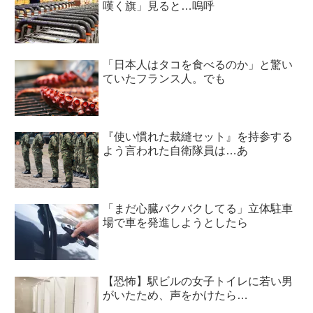
嘆く旗」見ると…嗚呼
「日本人はタコを食べるのか」と驚い
ていたフランス人。でも
『使い慣れた裁縫セット』を持参する
よう言われた自衛隊員は…あ
「まだ心臓バクバクしてる」立体駐車
場で車を発進しようとしたら
【恐怖】駅ビルの女子トイレに若い男
がいたため、声をかけたら…