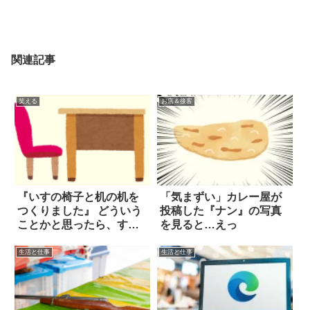
関連記事
笑える
お店＆接客
『いすの椅子と机の机を
「気まずい」カレー屋が
つくりました』 どういう
投稿した『ナン』の写真
ことかと思ったら、すげ
を見ると…えっ
え！！
生活と仕事
生活と仕事