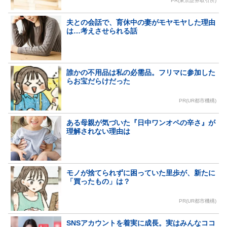
PR(東京証券取引所)
夫との会話で、育休中の妻がモヤモヤした理由
は…考えさせられる話
誰かの不用品は私の必需品。フリマに参加した
らお宝だらけだった
PR(UR都市機構)
ある母親が気づいた『日中ワンオペの辛さ』が
理解されない理由は
モノが捨てられずに困っていた里歩が、新たに
「買ったもの」は？
PR(UR都市機構)
SNSアカウントを着実に成長。実はみんなココ