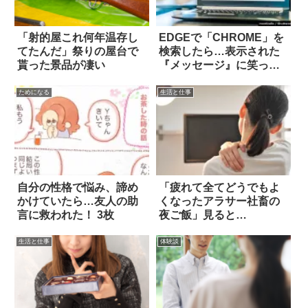
「射的屋これ何年温存し
EDGEで「CHROME」を
てたんだ」祭りの屋台で
検索したら…表示された
貰った景品が凄い
『メッセージ』に笑っ
た！！
ためになる
生活と仕事
自分の性格で悩み、諦め
「疲れて全てどうでもよ
かけていたら…友人の助
くなったアラサー社畜の
言に救われた！ 3枚
夜ご飯」見ると…
生活と仕事
体験談