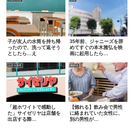
子が友人の水筒を持ち帰
35年前、ジャニーズを辞
ったので、洗って返そう
めてすぐの本木雅弘を映
としたら…え
画に起用したら…
お店＆接客
体験談
「超ホワイトで感動し
【惚れる】飲み会で男性
た」サイゼリヤは店舗を
に絡まれていた女性に、
出店する際…
別の男性が…