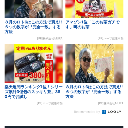
８月のロト6はこの方法で買え!!
アマゾン1位「このお茶ガチで
６つの数字が『完全一致』する
す」噂のお茶
方法
[PR]株式会社MURA
[PR]ハーブ健康本舗
楽天週間ランキング1位！シリー
８月のロト6はこの方法で買え!!
ズ累計3億包のスッキリ茶。38
６つの数字が『完全一致』する
0円でお試し
方法
[PR]ハーブ健康本舗
[PR]株式会社MURA
Recommended by