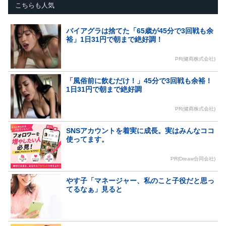
こちらも人気
バイアグラは捨てた「65歳が45分で3回戦も余
裕」1日31円で朝まで絶好調！
PR(健商株式会社)
「風俗前に飲むだけ！」45分で3回戦も余裕！
1日31円で朝まで絶好調
PR(健商株式会社)
SNSアカウントを着実に成長。実はみんなココ
使ってます。
PR(Dreaw合同会社)
やす子「マネージャー、私のこと子役だと思っ
てるなぁ」見ると