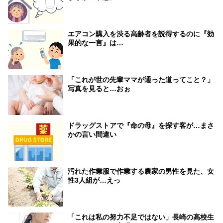
エアコン購入を渋る高齢者を説得するのに『効
果的な一言』は…
「これが世の先輩ママが通った道ってこと？」
写真を見ると…おぉ
ドラッグストアで『命の母』を探す客が…まさ
かの言い間違い
汚れた作業服で作業する農家の男性を見た、女
性3人組が…えっ
「これは私の努力不足ではない」長崎の高校生