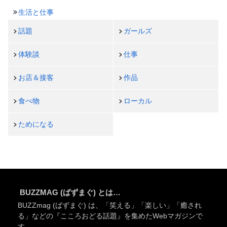
生活と仕事
話題
ガールズ
体験談
仕事
お店＆接客
作品
食べ物
ローカル
ためになる
BUZZMAG (ばずまぐ) とは…
BUZZmag (ばずまぐ) は、「笑える」「楽しい」「癒され
る」などの『こころおどる話題』を集めたWebマガジンで
す。