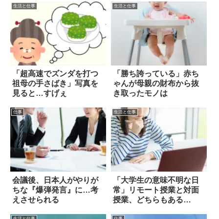
生活と仕事
生活と仕事
「超高速でズンダを打つ
「勝ち誇っている」赤ち
祖母の手さばき」写真を
ゃんが母親の財布から抜
見ると…すげぇ
き取ったモノは
仕事
生活と仕事
会議後、日本人がやりが
「大学生の意味不明な日
ちな『爆弾発言』に…考
常」リモート授業と対面
えさせられる
授業、どちらもある
と…？
生活と仕事
仕事