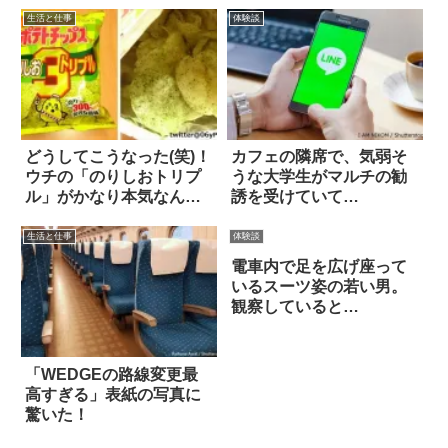
生活と仕事
体験談
どうしてこうなった(笑)！
カフェの隣席で、気弱そ
ウチの「のりしおトリプ
うな大学生がマルチの勧
ル」がかなり本気なんだ
誘を受けていて…
けど
生活と仕事
体験談
電車内で足を広げ座って
いるスーツ姿の若い男。
観察していると…
「WEDGEの路線変更最
高すぎる」表紙の写真に
驚いた！