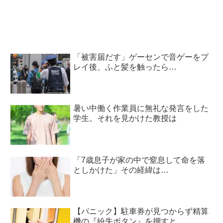
「被害届だす」ゲーセンで音ゲーをプ
レイ後、ふと髪を触ったら…
暑い中働く作業員に無礼な発言をした
学生。それを見かけた教授は
「7歳息子が家の中で窒息して命を落
としかけた」その経緯は…
【パニック】駐車券が見つからず精算
機の『紛失ボタン』を押すと