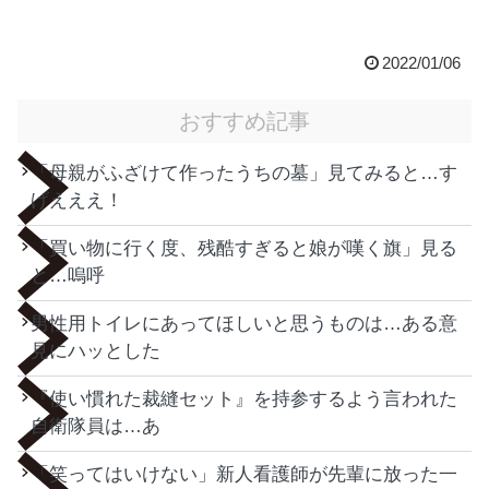
2022/01/06
おすすめ記事
「母親がふざけて作ったうちの墓」見てみると…す
げえええ！
「買い物に行く度、残酷すぎると娘が嘆く旗」見る
と…嗚呼
男性用トイレにあってほしいと思うものは…ある意
見にハッとした
『使い慣れた裁縫セット』を持参するよう言われた
自衛隊員は…あ
「笑ってはいけない」新人看護師が先輩に放った一