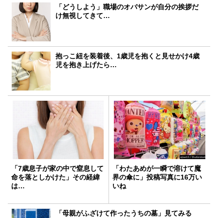
「どうしよう」職場のオバサンが自分の挨拶だ
け無視してきて…
抱っこ紐を装着後、1歳児を抱くと見せかけ4歳
児を抱き上げたら…
「7歳息子が家の中で窒息して
「わたあめが一瞬で溶けて魔
命を落としかけた」その経緯
界の傘に」投稿写真に16万い
は…
いね
「母親がふざけて作ったうちの墓」見てみる