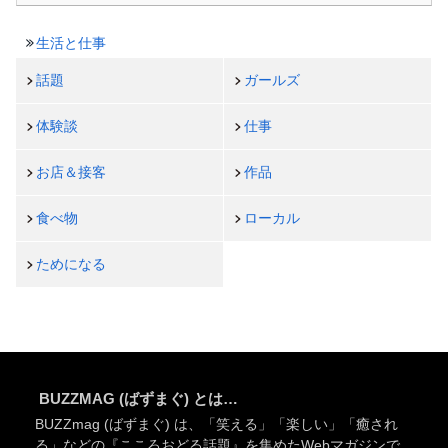
生活と仕事
話題
ガールズ
体験談
仕事
お店＆接客
作品
食べ物
ローカル
ためになる
BUZZMAG (ばずまぐ) とは…
BUZZmag (ばずまぐ) は、「笑える」「楽しい」「癒され
る」などの『こころおどる話題』を集めたWebマガジンで