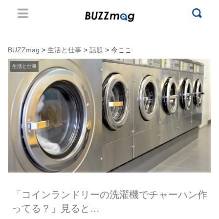
BUZZmag
>
生活と仕事
>
話題
> 今ここ
生活と仕事
「コインランドリーの洗濯機でチャーハン作
ってる？」見ると…