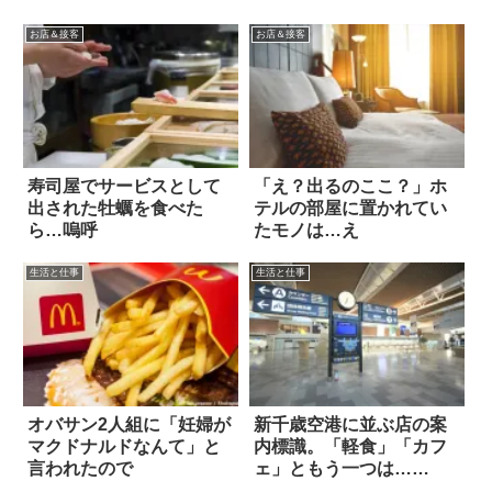
お店＆接客
お店＆接客
寿司屋でサービスとして
「え？出るのここ？」ホ
出された牡蠣を食べた
テルの部屋に置かれてい
ら…嗚呼
たモノは…え
生活と仕事
生活と仕事
オバサン2人組に「妊婦が
新千歳空港に並ぶ店の案
マクドナルドなんて」と
内標識。「軽食」「カフ
言われたので
ェ」ともう一つは…
え！？