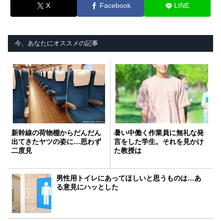
X
Facebook
LINE
今、あなたにオススメの記事
新幹線の荷物棚からだんだん
暑い中働く作業員に無礼な発
出てきたヤツの姿に…思わず
言をした学生。それを見かけ
二度見
た教授は
男性用トイレにあってほしいと思うものは…あ
る意見にハッとした