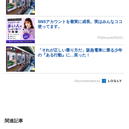
SNSアカウントを着実に成長。実はみんなココ
使ってます。
PR(Dreaw合同会社)
「それが正しい乗り方だ」阪急電車に乗る少年
の『ある行動』に…笑った！
Recommended by
関連記事