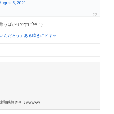
August 5, 2021
ばかりです( *´艸｀)
いんだろう」ある呟きにドキッ
違和感無さそうwwwww