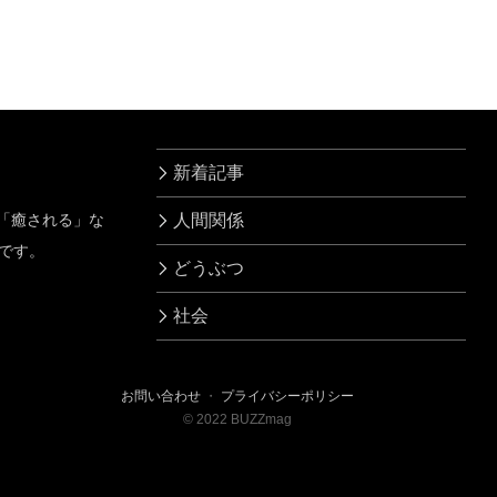
切ない！
でも…
新着記事
」「癒される」な
人間関係
です。
どうぶつ
社会
お問い合わせ
・
プライバシーポリシー
©
2022
BUZZmag