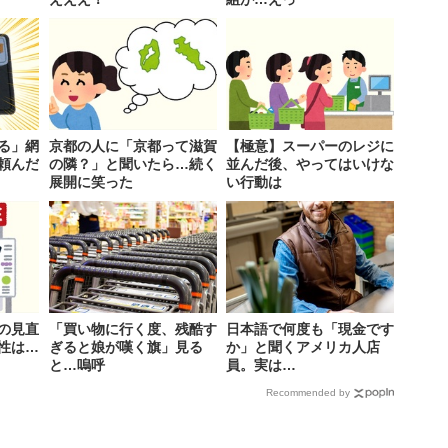
る」網
京都の人に「京都って滋賀
【極意】スーパーのレジに
頼んだ
の隣？」と聞いたら…続く
並んだ後、やってはいけな
展開に笑った
い行動は
の見直
「買い物に行く度、残酷す
日本語で何度も「現金です
性は…
ぎると娘が嘆く旗」見る
か」と聞くアメリカ人店
と…嗚呼
員。実は…
Recommended by