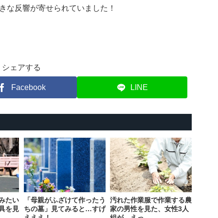
きな反響が寄せられていました！
シェアする
Facebook
LINE
みたい
「母親がふざけて作ったう
汚れた作業服で作業する農
具を見
ちの墓」見てみると…すげ
家の男性を見た、女性3人
えええ！
組が…えっ