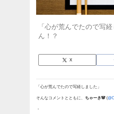
「心が荒んでたので写経
ん！？
X
「心が荒んでたので写経しました」
そんなコメントとともに、
ちゃーき🐼
(
@O
・