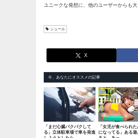
ユニークな発想に、他のユーザーからも大
シュール
X
今、あなたにオススメの記事
「まだ心臓バクバクして
「女児が食べられた
る」立体駐車場で車を発進
になってる」ある遊
しようとしたら
ると…あっ