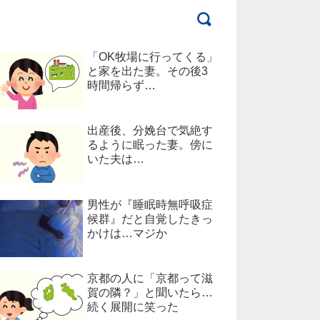
「OK牧場に行ってくる」
と家を出た妻。その後3
時間帰らず…
出産後、分娩台で気絶す
るように眠った妻。傍に
いた夫は…
男性が『睡眠時無呼吸症
候群』だと自覚したきっ
かけは…マジか
京都の人に「京都って滋
賀の隣？」と聞いたら…
続く展開に笑った