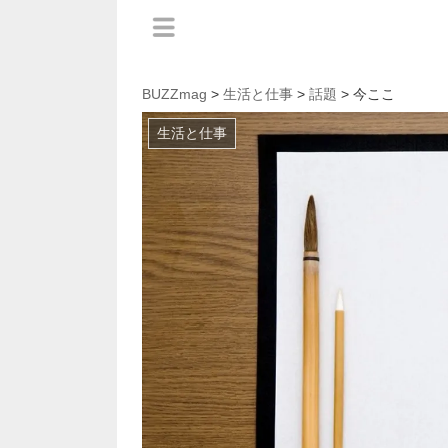
BUZZmag
>
生活と仕事
>
話題
> 今ここ
生活と仕事