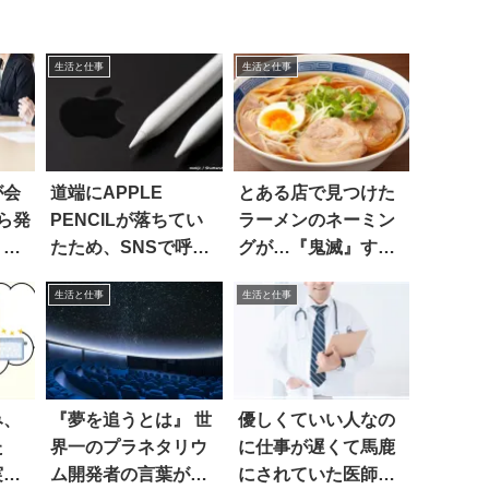
生活と仕事
生活と仕事
が会
道端にAPPLE
とある店で見つけた
ら発
PENCILが落ちてい
ラーメンのネーミン
う
たため、SNSで呼び
グが…『鬼滅』すぎ
かけたら…！
て吹いた！！
生活と仕事
生活と仕事
み、
『夢を追うとは』 世
優しくていい人なの
た
界一のプラネタリウ
に仕事が遅くて馬鹿
実』
ム開発者の言葉が、
にされていた医師。