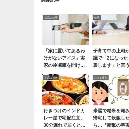
関連記事
生活と仕事
仕事
「家に置いてあるわ
子育て中の上司
けがないアイス」実
議で「2になった
家の冷凍庫を開けた
表します」と言
ら…
と…あ
お店＆接客
お店＆接客
行きつけのインドカ
米屋で精米を頼
レー屋で宅配注文。
帰宅して炊飯し
30分遅れで届くと…
ら…『衝撃の事