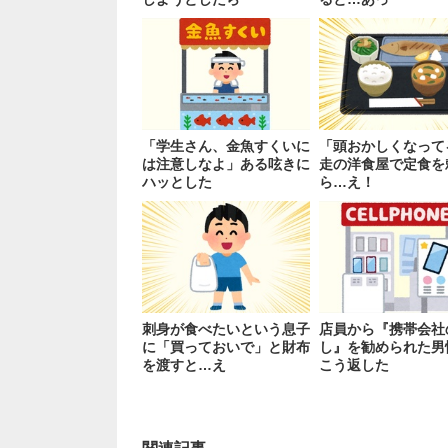
「学生さん、金魚すくいに
「頭おかしくなって
は注意しなよ」ある呟きに
走の洋食屋で定食を
ハッとした
ら…え！
刺身が食べたいという息子
店員から『携帯会社
に「買っておいで」と財布
し』を勧められた男
を渡すと…え
こう返した