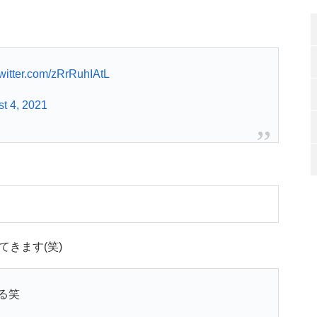
twitter.com/zRrRuhIAtL
t 4, 2021
きます(笑)
る笑