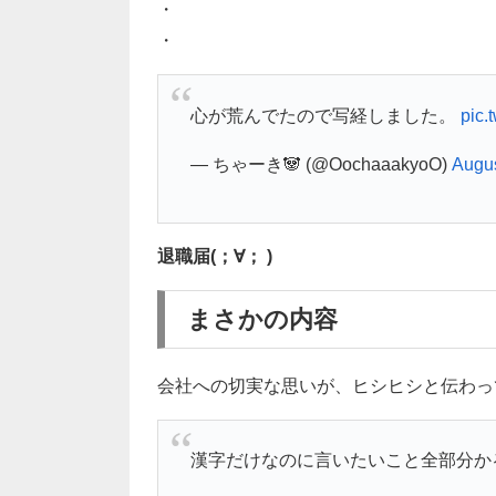
・
・
心が荒んでたので写経しました。
pic.
— ちゃーき🐼 (@OochaaakyoO)
Augus
退職届(；∀； )
まさかの内容
会社への切実な思いが、ヒシヒシと伝わって
漢字だけなのに言いたいこと全部分か