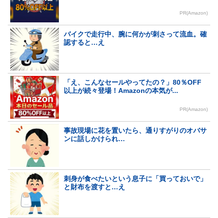
PR(Amazon)
バイクで走行中、腕に何かが刺さって流血。確
認すると…え
「え、こんなセールやってたの？」80％OFF
以上が続々登場！Amazonの本気が...
PR(Amazon)
事故現場に花を置いたら、通りすがりのオバサ
ンに話しかけられ…
刺身が食べたいという息子に「買っておいで」
と財布を渡すと…え