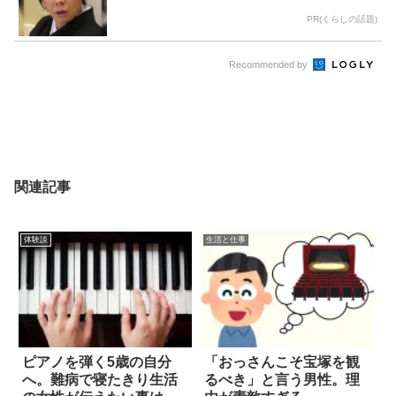
PR(くらしの話題)
Recommended by
関連記事
体験談
生活と仕事
ピアノを弾く5歳の自分
「おっさんこそ宝塚を観
へ。難病で寝たきり生活
るべき」と言う男性。理