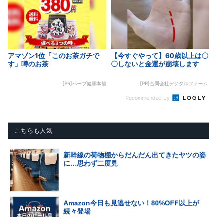
アマゾン1位「このお茶ガチで
【今すぐやって】60歳以上は〇
す」噂のお茶
〇しないと金運が崩壊します
[PR]ハーブ健康本舗
[PR]合同会社デジタルファーム
Recommended by
こちらも人気
新幹線の荷物棚からだんだん出てきたヤツの姿
に…思わず二度見
Amazon今日も見逃せない！80%OFF以上が
続々登場