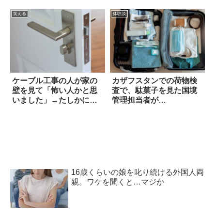
笑える
体験談
ケーブル工事の人が家の
カザフスタンでの荷物検
壁を見て「怖い人かと思
査で、駄菓子を見た国境
いました」→たしかに怖
管理担当者が…
い(笑)
16歳くらいの娘を叱り続ける外国人両
親。ワケを聞くと…マジか