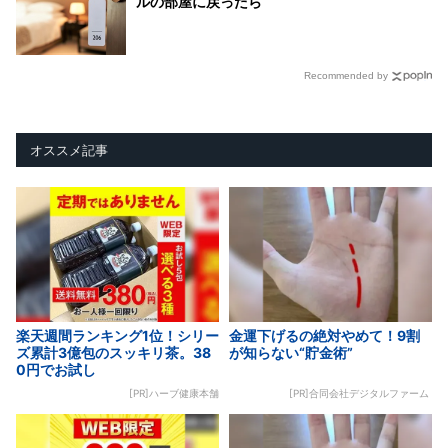
ルの部屋に戻ったら
Recommended by
オススメ記事
楽天週間ランキング1位！シリー
金運下げるの絶対やめて！9割
ズ累計3億包のスッキリ茶。38
が知らない“貯金術”
0円でお試し
[PR]ハーブ健康本舗
[PR]合同会社デジタルファーム