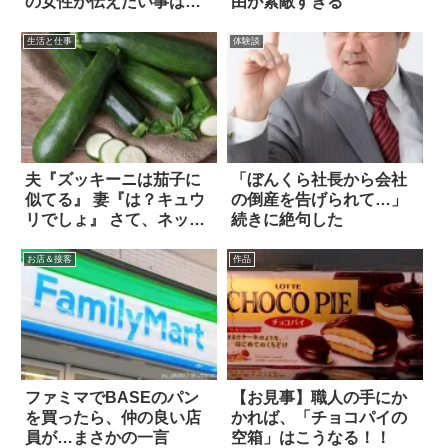
の女性が伝えたい事は…
由が素敵すぎる
生活と仕事
体験談
夫『ズッキーニは茄子に
「ぼんくら社長から会社
似てる』 妻『は？キュウ
の倒産を告げられて…」
リでしょ』 さて、ネット
続きに絶句した
の答えは？
お店＆接客
作品
ファミマでBASEのパン
【お見事】職人の手にか
を買ったら、仲の良い店
かれば、「チョコパイの
員が…まさかの一言
空箱」はこうなる！！