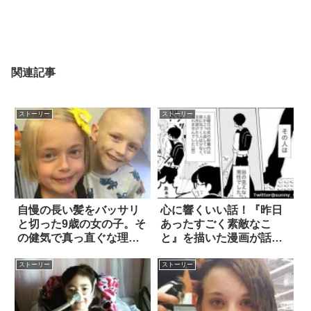
関連記事
ストーリー
ストーリー
自慢の長い髪をバッサリ
心に響くいい話！『昨日
と切った9歳の女の子。そ
あったすごく素敵なこ
の健気で真っ直ぐな理由
と』を描いた漫画が話題
とは…
に 4枚
ストーリー
ストーリー