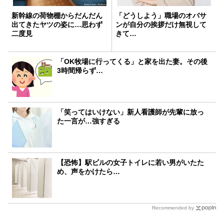
新幹線の荷物棚からだんだん
「どうしよう」職場のオバサ
出てきたヤツの姿に…思わず
ンが自分の挨拶だけ無視して
二度見
きて…
「OK牧場に行ってくる」と家を出た妻。その後
3時間帰らず…
「笑ってはいけない」新人看護師が先輩に放っ
た一言が…強すぎる
【恐怖】駅ビルの女子トイレに若い男がいたた
め、声をかけたら…
Recommended by