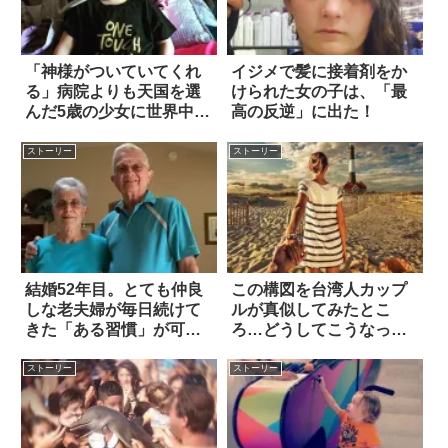
「神様がついていてくれ
イジメで髪に接着剤をか
る」病院よりも天国を選
けられた女の子は、「最
んだ5歳の少女に世界中が
高の反逆」に出た！
涙
ストーリー
ストーリー
結婚52年目。とても仲良
この構図を台湾人カップ
しな老夫婦が毎日続けて
ルが真似してみたとこ
きた「ある習慣」が可愛
ろ…どうしてこうなった
すぎる！ 5枚
(笑) 4枚
ストーリー
ストーリー