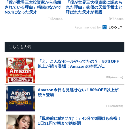
「僕が世界三大投資家から信頼
「僕が世界三大投資家に認めら
されている理由」精鋭のなかで
れた理由」株価の天気予報士と
No.1になった天才
呼ばれた天才が暴露
[PR]Acoco.
[PR]Acoco.
Recommended by
こちらも人気
「え、こんなセールやってたの？」80％OFF
以上が続々登場！Amazonの本気が...
PR(Amazon)
Amazon今日も見逃せない！80%OFF以上が
続々登場
PR(Amazon)
「風俗前に飲むだけ！」45分で3回戦も余裕！
1日31円で朝まで絶好調