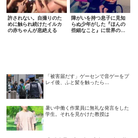
許されない。自撮りのた
障がいを持つ息子に見知
めに触られ続けたイルカ
らぬ少年がした『ほんの
の赤ちゃんが息絶える
些細なこと』に世界の称
賛が集まる
「被害届だす」ゲーセンで音ゲーをプ
レイ後、ふと髪を触ったら…
暑い中働く作業員に無礼な発言をした
学生。それを見かけた教授は