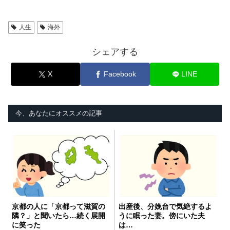
人生
海外
シェアする
X
Facebook
LINE
今、あなたにオススメの記事
京都の人に「京都って滋賀の
出産後、分娩台で気絶するよ
隣？」と聞いたら…続く展開
うに眠った妻。傍にいた夫
に笑った
は…