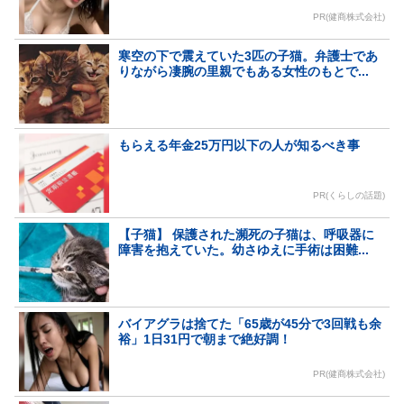
PR(健商株式会社)
寒空の下で震えていた3匹の子猫。弁護士であ
りながら凄腕の里親でもある女性のもとで...
もらえる年金25万円以下の人が知るべき事
PR(くらしの話題)
【子猫】 保護された瀕死の子猫は、呼吸器に
障害を抱えていた。幼さゆえに手術は困難...
バイアグラは捨てた「65歳が45分で3回戦も余
裕」1日31円で朝まで絶好調！
PR(健商株式会社)