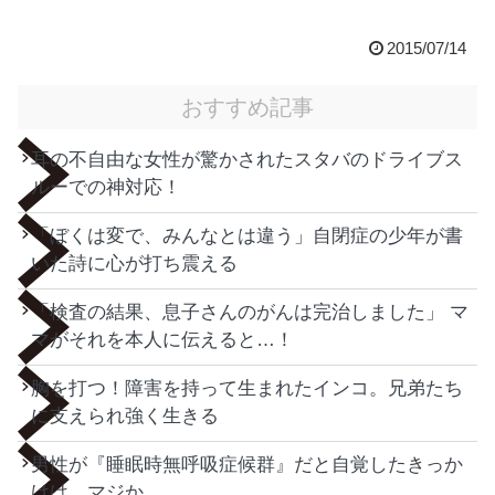
2015/07/14
おすすめ記事
耳の不自由な女性が驚かされたスタバのドライブス
ルーでの神対応！
「ぼくは変で、みんなとは違う」自閉症の少年が書
いた詩に心が打ち震える
「検査の結果、息子さんのがんは完治しました」 マ
マがそれを本人に伝えると…！
胸を打つ！障害を持って生まれたインコ。兄弟たち
に支えられ強く生きる
男性が『睡眠時無呼吸症候群』だと自覚したきっか
けは…マジか