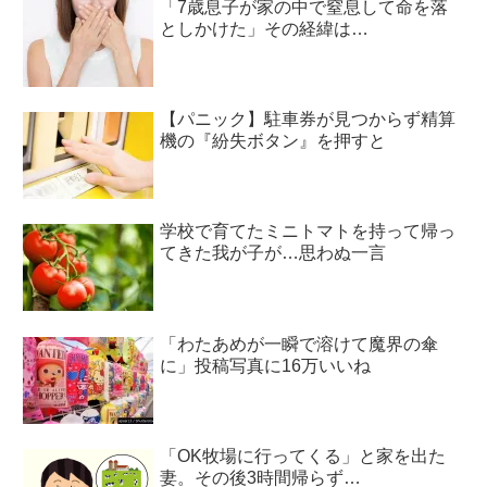
「7歳息子が家の中で窒息して命を落
としかけた」その経緯は…
【パニック】駐車券が見つからず精算
機の『紛失ボタン』を押すと
学校で育てたミニトマトを持って帰っ
てきた我が子が…思わぬ一言
「わたあめが一瞬で溶けて魔界の傘
に」投稿写真に16万いいね
「OK牧場に行ってくる」と家を出た
妻。その後3時間帰らず…